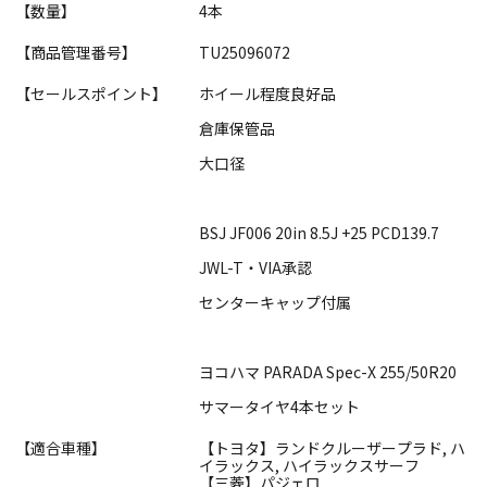
【数量】
4本
【商品管理番号】
TU25096072
【セールスポイント】
ホイール程度良好品
倉庫保管品
大口径
BSJ JF006 20in 8.5J +25 PCD139.7
JWL-T・VIA承認
センターキャップ付属
ヨコハマ PARADA Spec-X 255/50R20
サマータイヤ4本セット
【適合車種】
【トヨタ】ランドクルーザープラド, ハ
イラックス, ハイラックスサーフ
【三菱】パジェロ