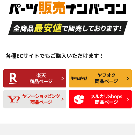
S
S
品）、イボ・ライン
品）
付き
走行距離も少なく、
走行距離も少なく、
A
A
目立つ傷もほとんど
非常に状態の良い中
ない中古品
古品
目立たない程度の使
走行距離・偏磨耗は
B
B
用傷があるが、良質
少ない、劣化のほと
な中古品
んどない中古品
各種ECサイトでもご購入いただけます！
使用感や傷があり、
偏磨耗・劣化は感じ
C
C
比較的きれいな中古
られるが、使用に問
品
題のない中古品
残り溝も少なく、偏
使用感や目立つ傷が
D
D
磨耗がみられ、短期
あり、一般的な中古
間使用できるくらい
品
の中古品
使用感や大きな傷が
即タイヤ交換レベル
J
J
あり、落ちない汚れ
のタイヤ。ジャンク
がある。ジャンク品
品