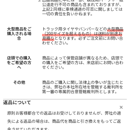
公道走行不可の商品も含まれておりますが、
上記2.同様に車検通過の可否に関しましては
一切の責任を負いかねます。
大型商品をご
トラック用タイヤやバンパーなどの
大型商品
購入される場
（200サイズを超えるもの）は送料が別途お
合
見積り
となります。必ずご注文前にお問い合
わせください。
店頭での購入
商品によって保管店舗が異なるため、店頭で
をご希望の方
の購入をご希望の方は、来店前にお問い合わ
へ
せください。
その他
商品のご購入に関し法律上の争いが生じたと
きは、弊社の本社所在地を管轄する裁判所を
第一審の専属的合意管轄裁判所とします。
返品について
原則お客様都合での返品はお受けしておりませんが、弊社の過
失による返品の場合は、商品代を商品と引き換えをもってご返
金させていただきます。