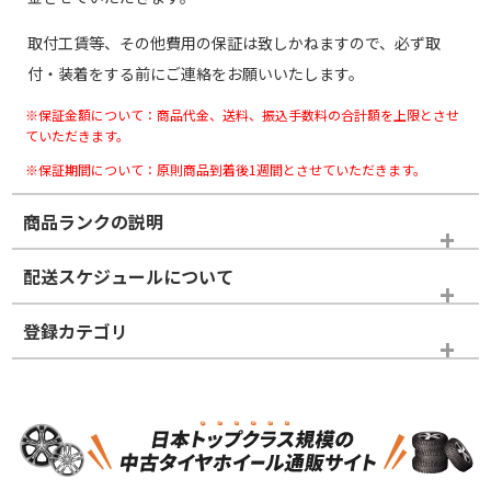
取付工賃等、その他費用の保証は致しかねますので、必ず取
付・装着をする前にご連絡をお願いいたします。
※保証金額について：商品代金、送料、振込手数料の合計額を上限とさせ
ていただきます。
※保証期間について：原則商品到着後1週間とさせていただきます。
商品ランクの説明
※商品ランクは出品者の主観により判断しておりますので、あら
配送スケジュールについて
かじめご了承ください。
登録カテゴリ
ホイールランク
タイヤランク
タイヤホイールセット
N
N
タイヤホイールセット
20インチ
＞
新品・新品未使用品
新品・新品未使用品
新車外し品（新古
新車外し品（新古