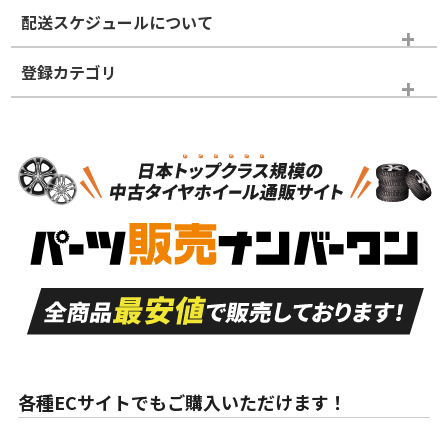
※商品ランクは出品者の主観により判断しておりますので、あら
配送スケジュールについて
かじめご了承ください。
登録カテゴリ
ホイールランク
タイヤランク
タイヤのみ
N
N
タイヤのみ
18インチ
＞
新品・新品未使用品
新品・新品未使用品
新車外し品（新古
S
S
新車外し品（新古
品）、イボ・ライン
品）
付き
走行距離も少なく、
走行距離も少なく、
A
A
目立つ傷もほとんど
非常に状態の良い中
ない中古品
古品
目立たない程度の使
走行距離・偏磨耗は
B
B
用傷があるが、良質
少ない、劣化のほと
な中古品
んどない中古品
各種ECサイトでもご購入いただけます！
使用感や傷があり、
偏磨耗・劣化は感じ