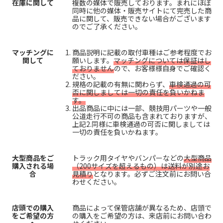
在庫に関して
複数の媒体で販売しております。まれにほぼ
同時に他の媒体・販売サイトにて完売した商
品に関して、販売できない場合がございます
のでご了承ください。
マッチングに
商品説明に記載の取付車種はご参考程度でお
関して
願いします。
マッチングについては保証はし
ておりません
ので、お客様様自身でご確認く
ださい。
規格の記載の有無に関わらず、
車検通過の可
否に関しましては一切の責任を負いかねま
す。
出品商品に中には一部、競技用パーツや一般
公道走行不可の商品も含まれておりますが、
上記2.同様に車検通過の可否に関しましては
一切の責任を負いかねます。
大型商品をご
トラック用タイヤやバンパーなどの
大型商品
購入される場
（200サイズを超えるもの）は送料が別途お
合
見積り
となります。必ずご注文前にお問い合
わせください。
店頭での購入
商品によって保管店舗が異なるため、店頭で
をご希望の方
の購入をご希望の方は、来店前にお問い合わ