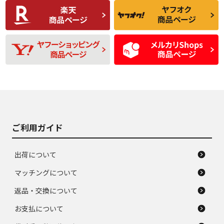
C
C
比較的きれいな中古
られるが、使用に問
品
題のない中古品
残り溝も少なく、偏
使用感や目立つ傷が
D
D
磨耗がみられ、短期
あり、一般的な中古
間使用できるくらい
品
の中古品
使用感や大きな傷が
即タイヤ交換レベル
J
J
あり、落ちない汚れ
のタイヤ。ジャンク
がある。ジャンク品
品
ご利用ガイド
出荷について
マッチングについて
返品・交換について
お支払について