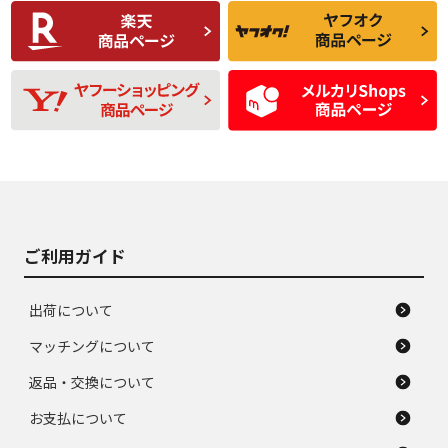
C
C
比較的きれいな中古
られるが、使用に問
品
題のない中古品
残り溝も少なく、偏
使用感や目立つ傷が
D
D
磨耗がみられ、短期
あり、一般的な中古
間使用できるくらい
品
の中古品
使用感や大きな傷が
即タイヤ交換レベル
J
J
あり、落ちない汚れ
のタイヤ。ジャンク
がある。ジャンク品
品
ご利用ガイド
出荷について
マッチングについて
返品・交換について
お支払について