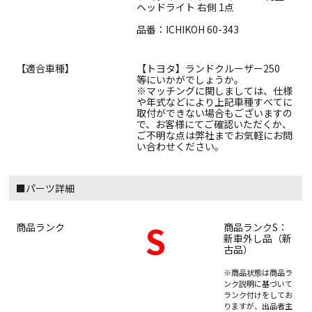
ヘッドライト 右側 1点
品番：ICHIKOH 60-343
【適合車種】
【トヨタ】ランドクルーザー250
等にいかがでしょうか。
※マッチングに関しましては、仕様
や年式などにより上記車種すべてに
取付ができない場合もございますの
で、お客様にてご確認いただくか、
ご不明な点は弊社までお気軽にお問
い合わせください。
■パーツ詳細
S
商品ランク
商品ランクS：
新車外し品（新
古品）
※商品状態は商品ラ
ンク説明に基づいて
ランク付けをしてお
りますが、出品者主