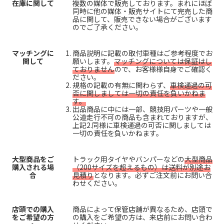
在庫に関して
複数の媒体で販売しております。まれにほぼ
同時に他の媒体・販売サイトにて完売した商
品に関して、販売できない場合がございます
のでご了承ください。
マッチングに
商品説明に記載の取付車種はご参考程度でお
関して
願いします。
マッチングについては保証はし
ておりません
ので、お客様様自身でご確認く
ださい。
規格の記載の有無に関わらず、
車検通過の可
否に関しましては一切の責任を負いかねま
す。
出品商品に中には一部、競技用パーツや一般
公道走行不可の商品も含まれておりますが、
上記2.同様に車検通過の可否に関しましては
一切の責任を負いかねます。
大型商品をご
トラック用タイヤやバンパーなどの
大型商品
購入される場
（200サイズを超えるもの）は送料が別途お
合
見積り
となります。必ずご注文前にお問い合
わせください。
店頭での購入
商品によって保管店舗が異なるため、店頭で
をご希望の方
の購入をご希望の方は、来店前にお問い合わ