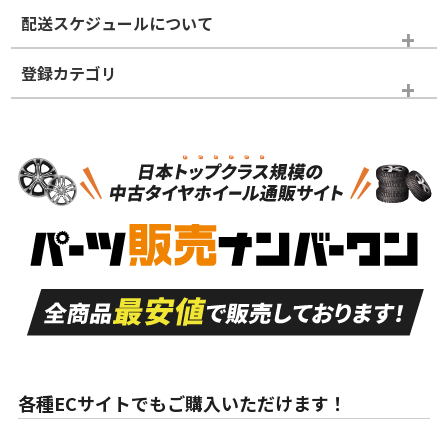
※商品ランクは出品者の主観により判断しておりますので、あら
配送スケジュールについて
かじめご了承ください。
登録カテゴリ
ホイールランク
タイヤランク
パーツ
N
N
新品・新品未使用品
新品・新品未使用品
新車外し品（新古
S
S
新車外し品（新古
品）、イボ・ライン
品）
付き
走行距離も少なく、
走行距離も少なく、
A
A
目立つ傷もほとんど
非常に状態の良い中
ない中古品
古品
目立たない程度の使
走行距離・偏磨耗は
B
B
用傷があるが、良質
少ない、劣化のほと
な中古品
んどない中古品
各種ECサイトでもご購入いただけます！
使用感や傷があり、
偏磨耗・劣化は感じ