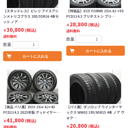
【スタッドレス】ピレリ アイスアシ
【特価品】ECO FORME 15in 6J +50
ンメトリコプラス 205/55R16 4本セ
PCD114.3 ブリヂストン ブリ…
ット ノア …
28,800
(税込)
￥
30,800
(税込)
￥
送料無料
送料無料
数量
数量
カートに入れる
カートに入れる
【美品 バリ溝】DOS 15in 6J+43
【バリ溝】ダンロップ ウインターマ
PCD114.3 2023年製 グッドイヤー…
ックス WM02 195/65R15 4本 ノア ヴ
ォク…
41,800
(税込)
￥
20,800
(税込)
￥
送料無料