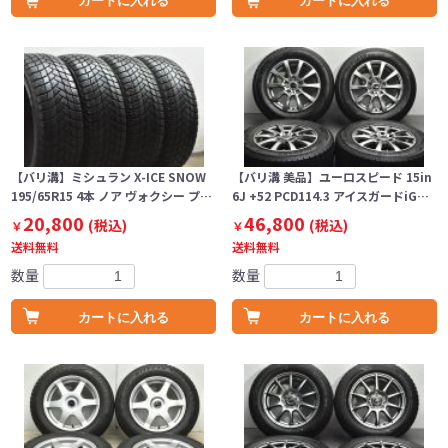
カートに入れる
カートに入れる
【バリ溝】ミシュラン X-ICE SNOW
【バリ溝 美品】ユーロスピード 15in
195/65R15 4本 ノア ヴォクシー プ…
6J +52 PCD114.3 アイスガードiG…
20,800
46,800
(税込)
(税込)
￥
￥
送料無料
送料無料
数量
数量
カートに入れる
カートに入れる