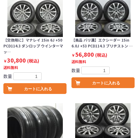
【交換用に】マナレイ 15in 6J +50
【美品 バリ溝】エクシーダー 15in
PCD114.3 ダンロップ ウインターマ
6.0J +53 PCD114.3 ブリヂストン …
ッ…
56,800
(税込)
￥
30,800
(税込)
￥
送料無料
送料無料
数量
数量
カートに入れる
カートに入れる