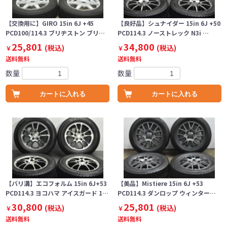
【交換用に】GIRO 15in 6J +45
【良好品】シュナイダー 15in 6J +50
PCD100/114.3 ブリヂストン ブリ…
PCD114.3 ノーストレック N3i …
25,801
34,800
(税込)
(税込)
￥
￥
送料無料
送料無料
数量
数量
カートに入れる
カートに入れる
【バリ溝】エコフォルム 15in 6J+53
【美品】Mistiere 15in 6J +53
PCD114.3 ヨコハマ アイスガード 1…
PCD114.3 ダンロップ ウィンター…
30,800
25,801
(税込)
(税込)
￥
￥
送料無料
送料無料