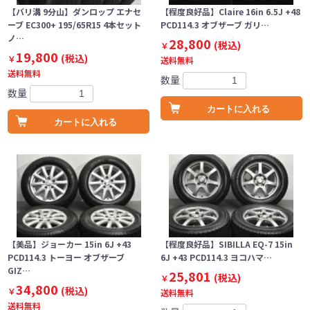
【バリ溝 9分山】ダンロップ エナセ
【程度良好品】Claire 16in 6.5J +48
ーブ EC300+ 195/65R15 4本セット
PCD114.3 オブザーブ ガリ…
ノ…
28,800
(税込)
￥
19,800
(税込)
￥
送料無料
送料無料
数量
数量
カートに入れる
カートに入れる
【美品】ジョーカー 15in 6J +43
【程度良好品】SIBILLA EQ-7 15in
PCD114.3 トーヨー オブザーブ
6J +43 PCD114.3 ヨコハマ…
GIZ…
25,801
(税込)
￥
34,800
(税込)
￥
送料無料
送料無料