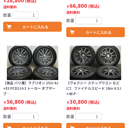
28,800
(税込)
￥
66,800
(税込)
￥
送料無料
送料無料
数量
数量
カートに入れる
カートに入れる
【美品 バリ溝】ラブリオン 15in 6J
【ヴォクシー ステップワゴン など
+53 PCD114.3 トーヨー オブザー
に】 ファイナルスピード 16in 6.5J
ブ…
+48 P…
56,800
30,800
(税込)
(税込)
￥
￥
送料無料
送料無料
数量
数量