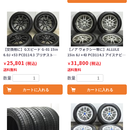
【交換用に】Gスピード G-01 15in
【ノア ヴォクシー等に】ALLULE
6.0J +53 PCD114.3 ブリヂスト…
15in 6J +43 PCD114.3 アイスナビ…
25,801
31,800
(税込)
(税込)
￥
￥
送料無料
送料無料
数量
数量
カートに入れる
カートに入れる