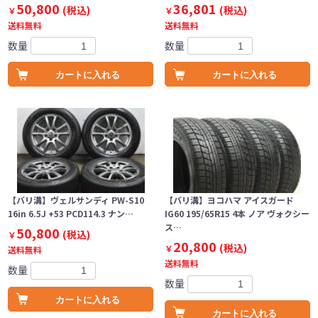
50,800
36,801
(税込)
(税込)
￥
￥
送料無料
送料無料
数量
数量
カートに入れる
カートに入れる
【バリ溝】ヴェルサンディ PW-S10
【バリ溝】ヨコハマ アイスガード
16in 6.5J +53 PCD114.3 ナン…
IG60 195/65R15 4本 ノア ヴォクシー
ス…
50,800
(税込)
￥
20,800
(税込)
￥
送料無料
送料無料
数量
数量
カートに入れる
カートに入れる