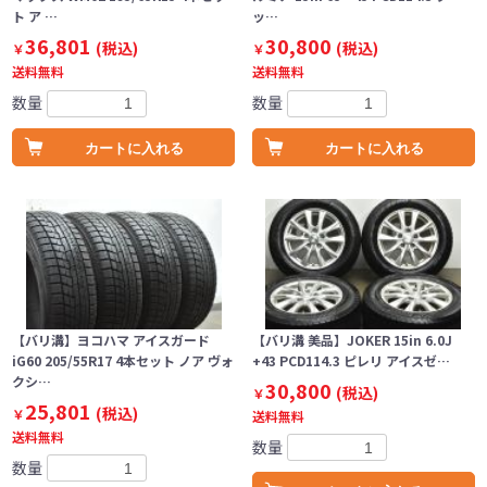
ト ア …
ッ…
36,801
30,800
(税込)
(税込)
￥
￥
送料無料
送料無料
数量
数量
カートに入れる
カートに入れる
【バリ溝】ヨコハマ アイスガード
【バリ溝 美品】JOKER 15in 6.0J
iG60 205/55R17 4本セット ノア ヴォ
+43 PCD114.3 ピレリ アイスゼ…
クシ…
30,800
(税込)
￥
25,801
(税込)
￥
送料無料
送料無料
数量
数量