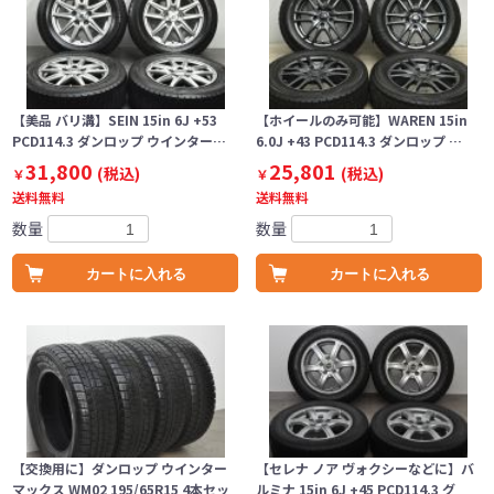
【美品 バリ溝】SEIN 15in 6J +53
【ホイールのみ可能】WAREN 15in
PCD114.3 ダンロップ ウインター…
6.0J +43 PCD114.3 ダンロップ …
31,800
25,801
(税込)
(税込)
￥
￥
送料無料
送料無料
数量
数量
カートに入れる
カートに入れる
【交換用に】ダンロップ ウインター
【セレナ ノア ヴォクシーなどに】バ
マックス WM02 195/65R15 4本セッ
ルミナ 15in 6J +45 PCD114.3 グ