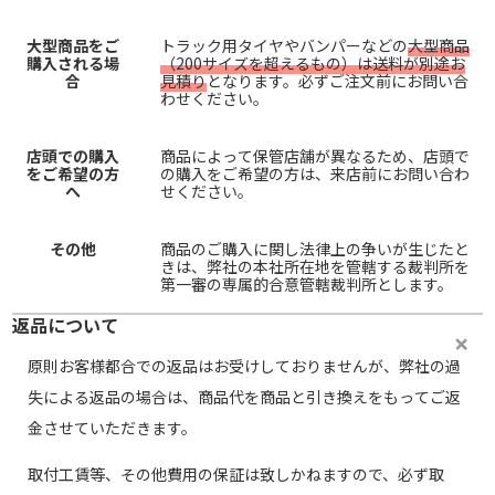
大型商品をご
トラック用タイヤやバンパーなどの
大型商品
購入される場
（200サイズを超えるもの）は送料が別途お
合
見積り
となります。必ずご注文前にお問い合
わせください。
店頭での購入
商品によって保管店舗が異なるため、店頭で
をご希望の方
の購入をご希望の方は、来店前にお問い合わ
へ
せください。
その他
商品のご購入に関し法律上の争いが生じたと
きは、弊社の本社所在地を管轄する裁判所を
第一審の専属的合意管轄裁判所とします。
返品について
原則お客様都合での返品はお受けしておりませんが、弊社の過
失による返品の場合は、商品代を商品と引き換えをもってご返
金させていただきます。
取付工賃等、その他費用の保証は致しかねますので、必ず取