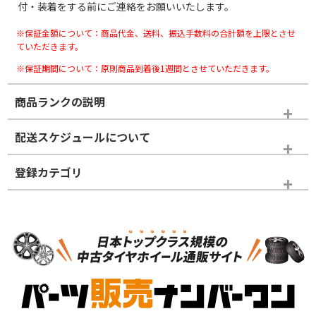
付・装着をする前にご連絡をお願いいたします。
※保証金額について：商品代金、送料、振込手数料の合計額を上限とさせ
ていただきます。
※保証期間について：原則商品到着後1週間とさせていただきます。
商品ランクの説明
※商品ランクは出品者の主観により判断しておりますので、あら
配送スケジュールについて
かじめご了承ください。
登録カテゴリ
ホイールランク
タイヤランク
スタッドレスタイヤホイールセット
N
N
スタッドレスタイヤホイールセット
15インチ
＞
新品・新品未使用品
新品・新品未使用品
新車外し品（新古
S
S
新車外し品（新古
品）、イボ・ライン
品）
付き