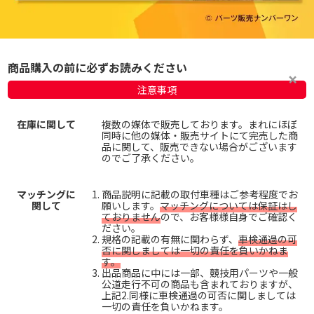
商品購入の前に必ずお読みください
注意事項
在庫に関して
複数の媒体で販売しております。まれにほぼ
同時に他の媒体・販売サイトにて完売した商
品に関して、販売できない場合がございます
のでご了承ください。
マッチングに
商品説明に記載の取付車種はご参考程度でお
関して
願いします。
マッチングについては保証はし
ておりません
ので、お客様様自身でご確認く
ださい。
規格の記載の有無に関わらず、
車検通過の可
否に関しましては一切の責任を負いかねま
す。
出品商品に中には一部、競技用パーツや一般
公道走行不可の商品も含まれておりますが、
上記2.同様に車検通過の可否に関しましては
一切の責任を負いかねます。