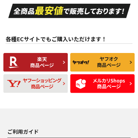
走行距離も少なく、
走行距離も少なく、
A
A
目立つ傷もほとんど
非常に状態の良い中
ない中古品
古品
目立たない程度の使
走行距離・偏磨耗は
B
B
用傷があるが、良質
少ない、劣化のほと
な中古品
んどない中古品
各種ECサイトでもご購入いただけます！
使用感や傷があり、
偏磨耗・劣化は感じ
C
C
比較的きれいな中古
られるが、使用に問
品
題のない中古品
残り溝も少なく、偏
使用感や目立つ傷が
D
D
磨耗がみられ、短期
あり、一般的な中古
間使用できるくらい
品
の中古品
使用感や大きな傷が
即タイヤ交換レベル
J
J
あり、落ちない汚れ
のタイヤ。ジャンク
がある。ジャンク品
品
ご利用ガイド