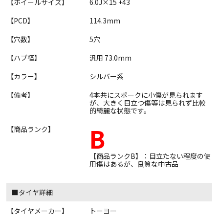
【ホイールサイズ】
6.0J×15 +43
【PCD】
114.3mm
【穴数】
5穴
【ハブ径】
汎用 73.0mm
【カラー】
シルバー系
【備考】
4本共にスポークに小傷が見られます
が、大きく目立つ傷等は見られず比較
的綺麗な状態です。
B
【商品ランク】
【商品ランクB】：目立たない程度の使
用傷はあるが、良質な中古品
■タイヤ詳細
【タイヤメーカー】
トーヨー