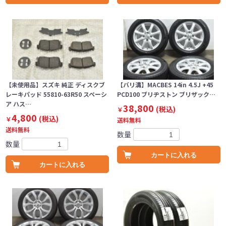
【未使用品】スズキ 純正 ディスクブ
【バリ溝】MACBES 14in 4.5J +45
レーキパッド 55810-63R50 スペーシ
PCD100 ブリヂストン ブリザック…
ア ハス…
38,800
(税込)
￥
4,800
(税込)
￥
送料無料
送料無料
数量
数量
カートに入れる
カートに入れる