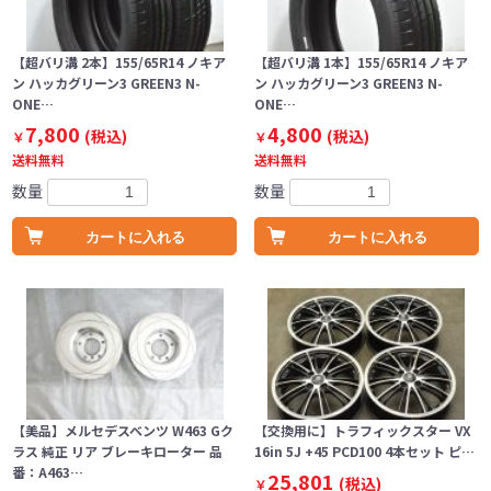
【超バリ溝 2本】155/65R14 ノキア
【超バリ溝 1本】155/65R14 ノキア
ン ハッカグリーン3 GREEN3 N-
ン ハッカグリーン3 GREEN3 N-
ONE…
ONE…
7,800
4,800
(税込)
(税込)
￥
￥
送料無料
送料無料
数量
数量
カートに入れる
カートに入れる
【美品】メルセデスベンツ W463 Gク
【交換用に】トラフィックスター VX
ラス 純正 リア ブレーキローター 品
16in 5J +45 PCD100 4本セット ピ…
番：A463…
25,801
(税込)
￥