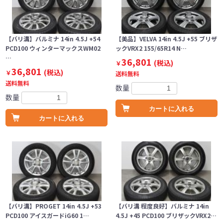
【バリ溝】バルミナ 14in 4.5J +54
【美品】VELVA 14in 4.5J +55 ブリザ
PCD100 ウィンターマックスWM02
ックVRX2 155/65R14 N…
…
36,801
(税込)
￥
36,801
(税込)
￥
送料無料
送料無料
数量
数量
カートに入れる
カートに入れる
【バリ溝】PROGET 14in 4.5J +53
【バリ溝 程度良好】バルミナ 14in
PCD100 アイスガードiG60 1…
4.5J +45 PCD100 ブリザックVRX2…