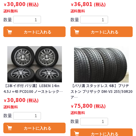
30,800
36,801
(税込)
(税込)
￥
￥
送料無料
送料無料
数量
数量
カートに入れる
カートに入れる
【2本イボ付 バリ溝】LEBEN 14in
【バリ溝 スタッドレス 4本】ブリヂ
4.5J +45 PCD100 ノーストレック…
ストン ブリザック DM-V3 255/50R20
ア…
30,800
(税込)
￥
75,800
(税込)
￥
送料無料
送料無料
数量
数量
カートに入れる
カートに入れる