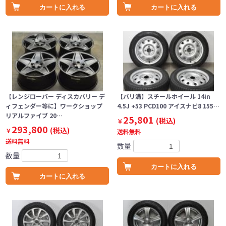
カートに入れる
カートに入れる
【レンジローバー ディスカバリー デ
【バリ溝】スチールホイール 14in
ィフェンダー等に】ワークショップ
4.5J +53 PCD100 アイスナビ8 155…
リアルファイブ 20…
25,801
(税込)
￥
293,800
(税込)
￥
送料無料
送料無料
数量
数量
カートに入れる
カートに入れる