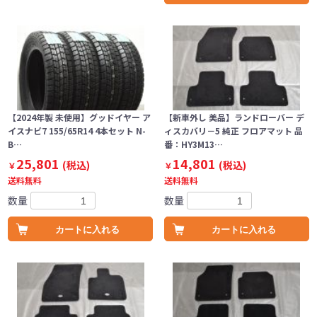
【2024年製 未使用】グッドイヤー ア
【新車外し 美品】ランドローバー デ
イスナビ7 155/65R14 4本セット N-
ィスカバリ－5 純正 フロアマット 品
B…
番：HY3M13…
25,801
14,801
(税込)
(税込)
￥
￥
送料無料
送料無料
数量
数量
カートに入れる
カートに入れる