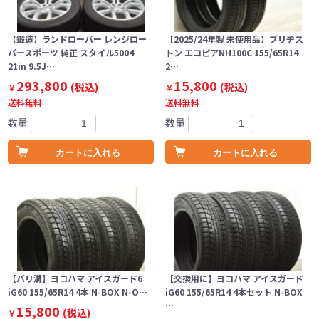
【鍛造】ランドローバー レンジロー
【2025/24年製 未使用品】ブリヂス
バースポーツ 純正 スタイル5004
トン エコピアNH100C 155/65R14
21in 9.5J…
2…
293,800
15,800
(税込)
(税込)
￥
￥
送料無料
送料無料
数量
数量
カートに入れる
カートに入れる
【バリ溝】ヨコハマ アイスガード6
【交換用に】ヨコハマ アイスガード
iG60 155/65R14 4本 N-BOX N-O…
iG60 155/65R14 4本セット N-BOX
…
15,800
(税込)
￥