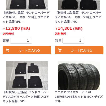
【新車外し 美品】ランドローバー デ
【新車外し品 美品】ランドローバー
ィスカバリースポーツ 純正 フロアマ
ディスカバリースポーツ 純正 フロア
ット 品番 VPL…
マット 品番：HK…
12,800
14,801
(税込)
(税込)
￥
￥
送料無料
送料無料
数量
数量
カートに入れる
カートに入れる
【新車外し 正規品】ランドローバー
ヨコハマ アイスガード iG70
ディスカバリースポーツ 純正 フロア
155/65R14 4本セット N-BOX デイズ
マット 品番：VP…
アル…