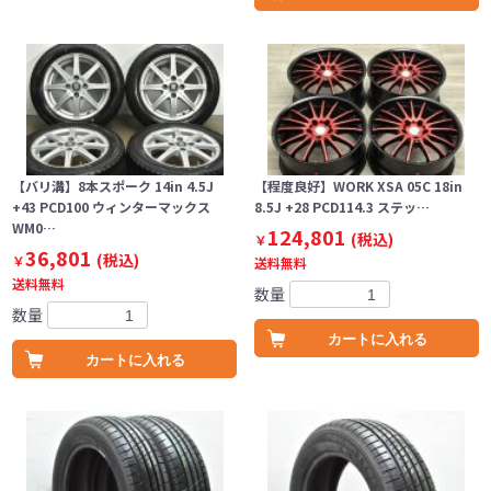
【バリ溝】8本スポーク 14in 4.5J
【程度良好】WORK XSA 05C 18in
+43 PCD100 ウィンターマックス
8.5J +28 PCD114.3 ステッ…
WM0…
124,801
(税込)
￥
36,801
(税込)
￥
送料無料
送料無料
数量
数量
カートに入れる
カートに入れる