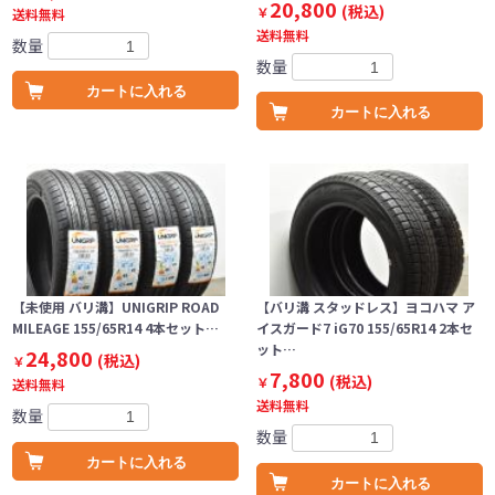
20,800
(税込)
￥
送料無料
送料無料
数量
数量
カートに入れる
カートに入れる
【未使用 バリ溝】UNIGRIP ROAD
【バリ溝 スタッドレス】ヨコハマ ア
MILEAGE 155/65R14 4本セット…
イスガード7 iG70 155/65R14 2本セ
ット…
24,800
(税込)
￥
7,800
(税込)
￥
送料無料
送料無料
数量
数量
カートに入れる
カートに入れる