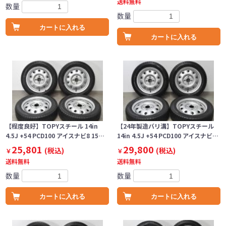
送料無料
数量
数量
カートに入れる
カートに入れる
【程度良好】TOPYスチール 14in
【24年製造バリ溝】TOPYスチール
4.5J +54 PCD100 アイスナビ8 15…
14in 4.5J +54 PCD100 アイスナビ…
25,801
29,800
(税込)
(税込)
￥
￥
送料無料
送料無料
数量
数量
カートに入れる
カートに入れる