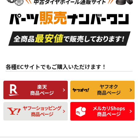
新車外し品（新古
S
S
新車外し品（新古
品）、イボ・ライン
品）
付き
走行距離も少なく、
走行距離も少なく、
A
A
目立つ傷もほとんど
非常に状態の良い中
ない中古品
古品
目立たない程度の使
走行距離・偏磨耗は
B
B
用傷があるが、良質
少ない、劣化のほと
な中古品
んどない中古品
各種ECサイトでもご購入いただけます！
使用感や傷があり、
偏磨耗・劣化は感じ
C
C
比較的きれいな中古
られるが、使用に問
品
題のない中古品
残り溝も少なく、偏
使用感や目立つ傷が
D
D
磨耗がみられ、短期
あり、一般的な中古
間使用できるくらい
品
の中古品
使用感や大きな傷が
即タイヤ交換レベル
J
J
あり、落ちない汚れ
のタイヤ。ジャンク