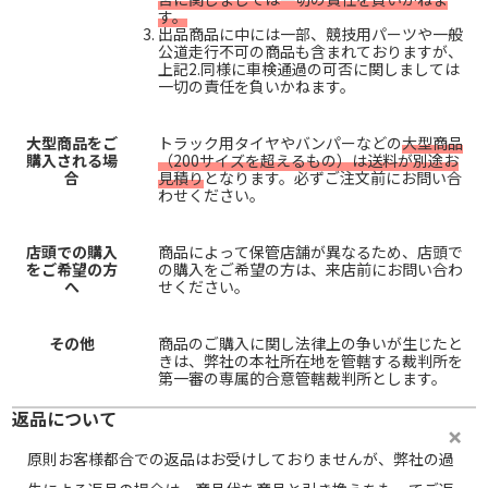
す。
出品商品に中には一部、競技用パーツや一般
公道走行不可の商品も含まれておりますが、
上記2.同様に車検通過の可否に関しましては
一切の責任を負いかねます。
大型商品をご
トラック用タイヤやバンパーなどの
大型商品
購入される場
（200サイズを超えるもの）は送料が別途お
合
見積り
となります。必ずご注文前にお問い合
わせください。
店頭での購入
商品によって保管店舗が異なるため、店頭で
をご希望の方
の購入をご希望の方は、来店前にお問い合わ
へ
せください。
その他
商品のご購入に関し法律上の争いが生じたと
きは、弊社の本社所在地を管轄する裁判所を
第一審の専属的合意管轄裁判所とします。
返品について
原則お客様都合での返品はお受けしておりませんが、弊社の過