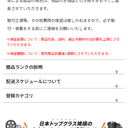
失による返品の場合は、商品代を商品と引き換えをもってご返
金させていただきます。
取付工賃等、その他費用の保証は致しかねますので、必ず取
付・装着をする前にご連絡をお願いいたします。
※保証金額について：商品代金、送料、振込手数料の合計額を上限とさせ
ていただきます。
※保証期間について：原則商品到着後1週間とさせていただきます。
商品ランクの説明
※商品ランクは出品者の主観により判断しておりますので、あら
配送スケジュールについて
かじめご了承ください。
登録カテゴリ
ホイールランク
タイヤランク
タイヤホイールセット
N
N
タイヤホイールセット
21インチ
＞
新品・新品未使用品
新品・新品未使用品