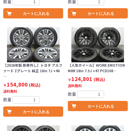
数量
数量
カートに入れる
カートに入れる
【2026年製 新車外し】トヨタ アルフ
【人気ホイール】WORK EMOTION
ァード Zグレート 純正 18in 7J +40
M8R 18in 7.5J +47 PCD108…
…
124,801
(税込)
￥
154,800
(税込)
￥
送料無料
送料無料
数量
数量
カートに入れる
カートに入れる