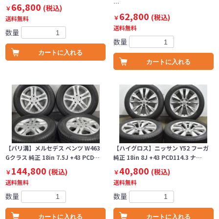
…
66,800
(税込)
￥
62,800
(税込)
￥
送料無料
送料無料
数量
数量
カートに入れる
カートに入れる
【バリ溝】メルセデス ベンツ W463
【ハイグロス】ニッサン Y52 フーガ
Gクラス 純正 18in 7.5J +43 PCD…
純正 18in 8J +43 PCD114.3 ナ…
144,800
40,800
(税込)
(税込)
￥
￥
送料無料
送料無料
数量
数量
カートに入れる
カートに入れる