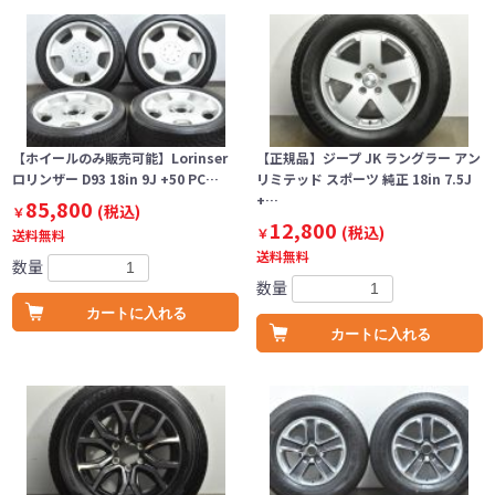
【ホイールのみ販売可能】Lorinser
【正規品】ジープ JK ラングラー アン
ロリンザー D93 18in 9J +50 PC…
リミテッド スポーツ 純正 18in 7.5J
+…
85,800
(税込)
￥
12,800
(税込)
￥
送料無料
送料無料
数量
数量
カートに入れる
カートに入れる