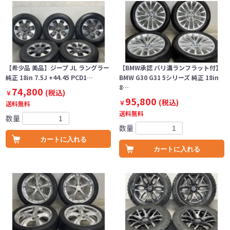
【希少品 美品】ジープ JL ラングラー
【BMW承認 バリ溝ランフラット付】
純正 18in 7.5J +44.45 PCD1…
BMW G30 G31 5シリーズ 純正 18in
8…
74,800
(税込)
￥
95,800
(税込)
￥
送料無料
送料無料
数量
数量
カートに入れる
カートに入れる