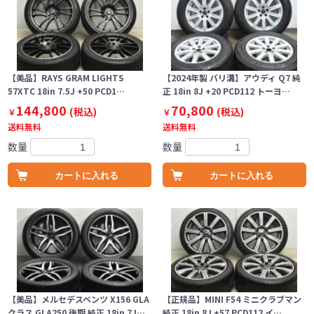
【美品】RAYS GRAM LIGHTS
【2024年製 バリ溝】アウディ Q7 純
57XTC 18in 7.5J +50 PCD1…
正 18in 8J +20 PCD112 トーヨ…
144,800
70,800
(税込)
(税込)
￥
￥
送料無料
送料無料
数量
数量
カートに入れる
カートに入れる
【美品】メルセデスベンツ X156 GLA
【正規品】MINI F54 ミニクラブマン
クラス GLA250 後期 純正 18in 7J…
純正 18in 8J +57 PCD112 イ…