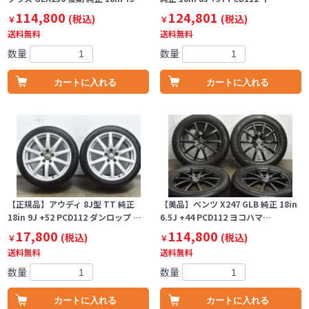
114,800
124,801
(税込)
(税込)
￥
￥
送料無料
送料無料
数量
数量
カートに入れる
カートに入れる
【正規品】アウディ 8J型 TT 純正
【美品】ベンツ X247 GLB 純正 18in
18in 9J +52 PCD112 ダンロップ …
6.5J +44 PCD112 ヨコハマ…
17,800
114,800
(税込)
(税込)
￥
￥
送料無料
送料無料
数量
数量
カートに入れる
カートに入れる