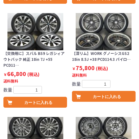
【交換用に】スバル BS9 レガシィア
【深リム】WORK グノーシスGS2
ウトバック 純正 18in 7J +55
18in 8.5J +38 PCD114.3 パイロ…
PCD11…
75,800
(税込)
￥
66,800
(税込)
￥
送料無料
送料無料
数量
数量
カートに入れる
カートに入れる