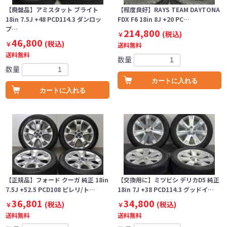
【廃盤品】アミスタット ブライト
【程度良好】RAYS TEAM DAYTONA
18in 7.5J +48 PCD114.3 ダンロッ
FDX F6 18in 8J +20 PC…
プ…
214,800
(税込)
￥
46,800
(税込)
￥
送料無料
送料無料
数量
数量
カートに入れる
カートに入れる
【正規品】フォード クーガ 純正 18in
【交換用に】ミツビシ デリカD5 純正
7.5J +52.5 PCD108 ピレリ/ト…
18in 7J +38 PCD114.3 グッドイ…
36,801
34,800
(税込)
(税込)
￥
￥
送料無料
送料無料