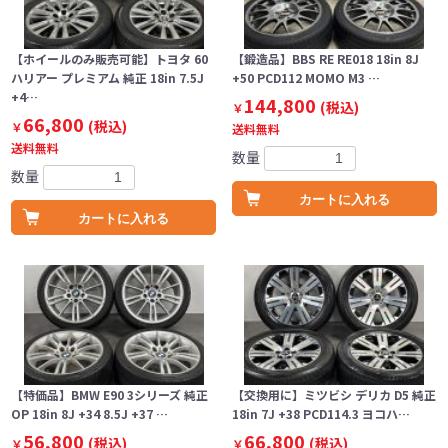
【ホイールのみ販売可能】トヨタ 60
【鍛造品】BBS RE RE018 18in 8J
ハリアー プレミアム 純正 18in 7.5J
+50 PCD112 MOMO M3 …
+4…
144,800
(税込)
￥
66,800
(税込)
￥
送料無料
送料無料
数量
数量
カートに入れる
カートに入れる
【特価品】BMW E90 3シリーズ 純正
【交換用に】ミツビシ デリカ D5 純正
OP 18in 8J +34 8.5J +37 …
18in 7J +38 PCD114.3 ヨコハ…
56,800
66,800
(税込)
(税込)
￥
￥