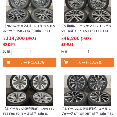
【2026年 新車外し】トヨタ ランドク
【交換用に】ニッサン E52 エルグラ
ルーザー 250 VX 純正 18in 7.5J+…
ンド 純正 18in 7.5J +55 PCD114…
114,800
46,800
(税込)
(税込)
￥
￥
送料無料
送料無料
数量
数量
カートに入れる
カートに入れる
【ホイールのみ販売可能】BMW F12
【ホイールのみ販売可能】スバル レ
F13 F06 6シリーズ 純正 18in 8J …
ヴォーグ STI SPORT 純正 18in 7.5J