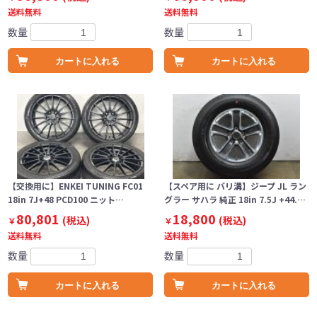
送料無料
送料無料
数量
数量
カートに入れる
カートに入れる
【交換用に】ENKEI TUNING FC01
【スペア用に バリ溝】ジープ JL ラン
18in 7J+48 PCD100 ニット…
グラー サハラ 純正 18in 7.5J +44.…
80,801
18,800
(税込)
(税込)
￥
￥
送料無料
送料無料
数量
数量
カートに入れる
カートに入れる