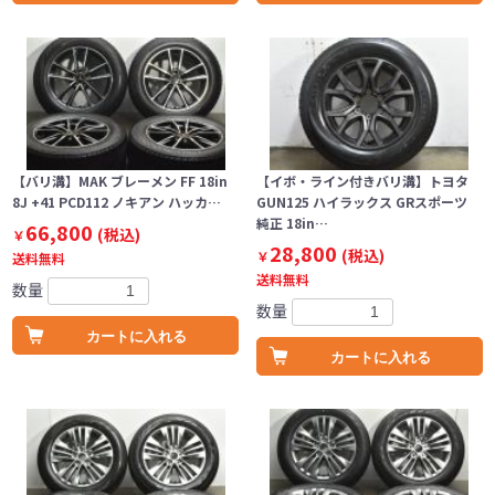
【バリ溝】MAK ブレーメン FF 18in
【イボ・ライン付きバリ溝】トヨタ
8J +41 PCD112 ノキアン ハッカ…
GUN125 ハイラックス GRスポーツ
純正 18in…
66,800
(税込)
￥
28,800
(税込)
￥
送料無料
送料無料
数量
数量
カートに入れる
カートに入れる