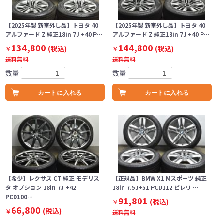
【2025年製 新車外し品】トヨタ 40
【2025年製 新車外し品】トヨタ 40
アルファード Z 純正18in 7J +40 P…
アルファード Z 純正18in 7J +40 P…
134,800
144,800
(税込)
(税込)
￥
￥
送料無料
送料無料
数量
数量
カートに入れる
カートに入れる
【希少】レクサス CT 純正 モデリス
【正規品】BMW X1 Mスポーツ 純正
タ オプション 18in 7J +42
18in 7.5J+51 PCD112 ピレリ …
PCD100…
91,801
(税込)
￥
66,800
(税込)
￥
送料無料