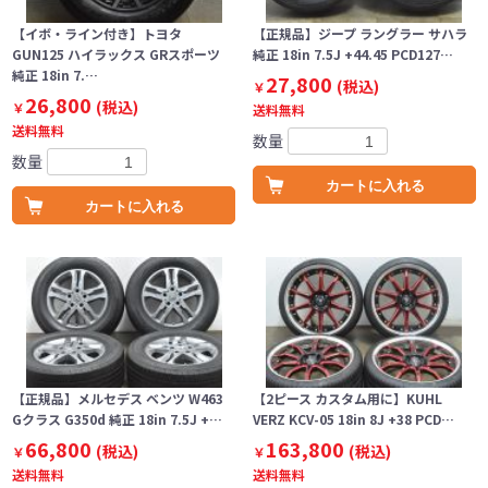
【イボ・ライン付き】トヨタ
【正規品】ジープ ラングラー サハラ
GUN125 ハイラックス GRスポーツ
純正 18in 7.5J +44.45 PCD127…
純正 18in 7.…
27,800
(税込)
￥
26,800
(税込)
￥
送料無料
送料無料
数量
数量
カートに入れる
カートに入れる
【正規品】メルセデス ベンツ W463
【2ピース カスタム用に】KUHL
Gクラス G350d 純正 18in 7.5J +…
VERZ KCV-05 18in 8J +38 PCD…
66,800
163,800
(税込)
(税込)
￥
￥
送料無料
送料無料