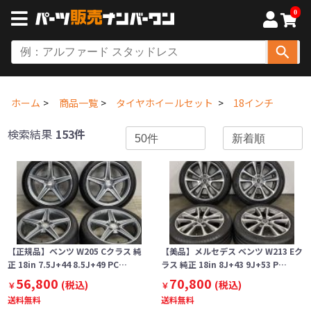
0
ホーム
商品一覧
タイヤホイールセット
18インチ
検索結果
153件
【正規品】ベンツ W205 Cクラス 純
【美品】メルセデス ベンツ W213 Eク
正 18in 7.5J+44 8.5J+49 PC…
ラス 純正 18in 8J+43 9J+53 P…
56,800
70,800
(税込)
(税込)
￥
￥
送料無料
送料無料