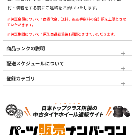
付・装着をする前にご連絡をお願いいたします。
※保証金額について：商品代金、送料、振込手数料の合計額を上限とさせ
ていただきます。
※保証期間について：原則商品到着後1週間とさせていただきます。
商品ランクの説明
※商品ランクは出品者の主観により判断しておりますので、あら
配送スケジュールについて
かじめご了承ください。
登録カテゴリ
ホイールランク
タイヤランク
タイヤホイールセット
N
N
タイヤホイールセット
18インチ
＞
新品・新品未使用品
新品・新品未使用品
新車外し品（新古
S
S
新車外し品（新古
品）、イボ・ライン
品）
付き