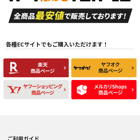
走行距離も少なく、
走行距離も少なく、
A
A
目立つ傷もほとんど
非常に状態の良い中
ない中古品
古品
目立たない程度の使
走行距離・偏磨耗は
B
B
用傷があるが、良質
少ない、劣化のほと
な中古品
んどない中古品
各種ECサイトでもご購入いただけます！
使用感や傷があり、
偏磨耗・劣化は感じ
C
C
比較的きれいな中古
られるが、使用に問
品
題のない中古品
残り溝も少なく、偏
使用感や目立つ傷が
D
D
磨耗がみられ、短期
あり、一般的な中古
間使用できるくらい
品
の中古品
使用感や大きな傷が
即タイヤ交換レベル
J
J
あり、落ちない汚れ
のタイヤ。ジャンク
がある。ジャンク品
品
ご利用ガイド