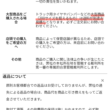
一切の責任を負いかねます。
大型商品をご
トラック用タイヤやバンパーなどの
大型商品
購入される場
（200サイズを超えるもの）は送料が別途お
合
見積り
となります。必ずご注文前にお問い合
わせください。
店頭での購入
商品によって保管店舗が異なるため、店頭で
をご希望の方
の購入をご希望の方は、来店前にお問い合わ
へ
せください。
その他
商品のご購入に関し法律上の争いが生じたと
きは、弊社の本社所在地を管轄する裁判所を
第一審の専属的合意管轄裁判所とします。
返品について
原則お客様都合での返品はお受けしておりませんが、弊社の過
失による返品の場合は、商品代を商品と引き換えをもってご返
金させていただきます。
取付工賃等、その他費用の保証は致しかねますので、必ず取