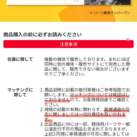
商品購入の前に必ずお読みください
注意事項
在庫に関して
複数の媒体で販売しております。まれにほぼ
同時に他の媒体・販売サイトにて完売した商
品に関して、販売できない場合がございます
のでご了承ください。
マッチングに
商品説明に記載の取付車種はご参考程度でお
関して
願いします。
マッチングについては保証はし
ておりません
ので、お客様様自身でご確認く
ださい。
規格の記載の有無に関わらず、
車検通過の可
否に関しましては一切の責任を負いかねま
す。
出品商品に中には一部、競技用パーツや一般
公道走行不可の商品も含まれておりますが、
上記2.同様に車検通過の可否に関しましては