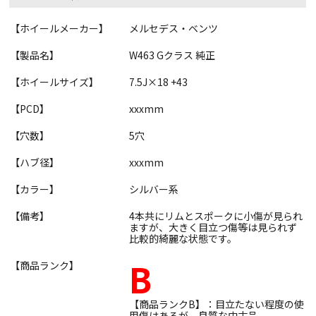
【ホイールメーカー】
メルセデス・ベンツ
【製品名】
W463 Gクラス 純正
【ホイールサイズ】
7.5J×18 +43
【PCD】
xxxmm
【穴数】
5穴
【ハブ径】
xxxmm
【カラー】
シルバー系
【備考】
4本共にリムとスポークに小傷が見られ
ますが、大きく目立つ傷等は見られず
比較的綺麗な状態です。
B
【商品ランク】
【商品ランクB】：目立たない程度の使
用傷はあるが、良質な中古品