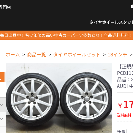
専門店
パーツ販売ナンバーワン
タイヤホイール
スタッ
すべてのサイズ
14インチ以下
15インチ
16インチ
17インチ
18インチ
19インチ
20インチ
21インチ
22インチ
23インチ以上
すべて
14イ
15イン
16イン
17イン
18イン
19イン
20イン
21イン
22イン
23イ
毎日出品中！希少価値の高い中古カーパーツ多数あり！全品送料無料！
ホーム
商品一覧
タイヤホイールセット
18インチ
【正規品】
PCD11
品番：8
AUDI
1
￥
送料無料
数量