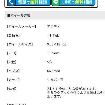
■ホイール詳細
【ホイールメーカー】
アウディ
【製品名】
TT 純正
【ホイールサイズ】
9.0J×18 +52
【PCD】
112mm
【穴数】
5穴
【ハブ径】
66.5mm
【カラー】
シルバー系
【備考】
2本とも全体にリム傷があります。
歪みやクラックを伴うような傷は見ら
思います。
【商品ランク】