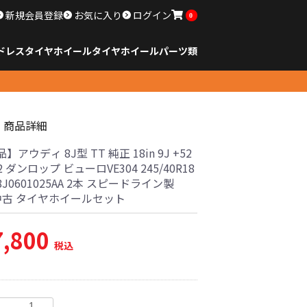
新規会員登録
お気に入り
ログイン
0
ドレスタイヤホイール
タイヤ
ホイール
パーツ類
のサイズ
ンチ以下
チ
チ
チ
チ
チ
チ
チ
チ
ンチ以上
すべてのサイズ
14インチ以下
15インチ
16インチ
17インチ
18インチ
19インチ
20インチ
21インチ
22インチ
23インチ以上
すべてのサイズ
14インチ以下
15インチ
16インチ
17インチ
18インチ
19インチ
20インチ
21インチ
22インチ
23インチ以上
すべてのパーツ
商品詳細
アウディ 8J型 TT 純正 18in 9J +52
2 ダンロップ ビューロVE304 245/40R18
J0601025AA 2本 スピードライン製
 中古 タイヤホイールセット
7,800
税込