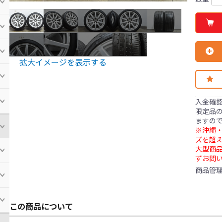
拡大イメージを表示する
入金確
限定品の
ますの
※沖縄・
ズを超え
大型商
ずお問
商品管
この商品について