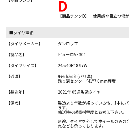
D
【商品ランクD】：使用感や目立つ傷
■タイヤ詳細
【タイヤメーカー】
ダンロップ
【製品名】
ビューロVE304
【タイヤサイズ】
245/40R18 97W
【残溝】
9分山程度 (バリ溝)
残り溝センター付近7.0mm程度
【製造年】
2021年 05週製造タイヤ
【備考】
製造より年数が経っている他、1本に
ます。
輸送時の緩衝材程度とお考え下さい。
別途、タイヤを外してホイールのみの
売なども承っております。