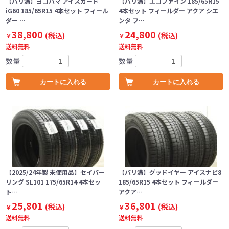
【バリ溝】ヨコハマ アイスガード
【バリ溝】エコファイン 185/65R15
iG60 185/65R15 4本セット フィール
4本セット フィールダー アクア シエ
ダー …
ンタ フ…
38,800
24,800
(税込)
(税込)
￥
￥
送料無料
送料無料
数量
数量
カートに入れる
カートに入れる
【2025/24年製 未使用品】セイバー
【バリ溝】グッドイヤー アイスナビ8
リング SL101 175/65R14 4本セッ
185/65R15 4本セット フィールダー
ト…
アクア…
25,801
36,801
(税込)
(税込)
￥
￥
送料無料
送料無料