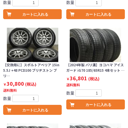
数量
数量
カートに入れる
カートに入れる
【交換用に】スポルトアベリア 15in
【2024年製 バリ溝】ヨコハマ アイス
5.5J +48 PCD100 ブリヂストン ブ
ガード iG70 185/65R15 4本セット …
リ…
36,801
(税込)
￥
30,800
(税込)
￥
送料無料
送料無料
数量
数量
カートに入れる
カートに入れる