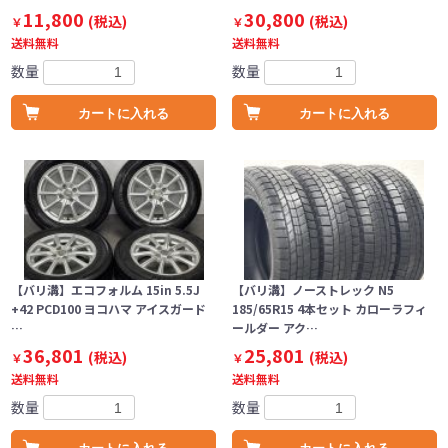
11,800
30,800
(税込)
(税込)
￥
￥
送料無料
送料無料
数量
数量
カートに入れる
カートに入れる
【バリ溝】エコフォルム 15in 5.5J
【バリ溝】ノーストレック N5
+42 PCD100 ヨコハマ アイスガード
185/65R15 4本セット カローラフィ
…
ールダー アク…
36,801
25,801
(税込)
(税込)
￥
￥
送料無料
送料無料
数量
数量