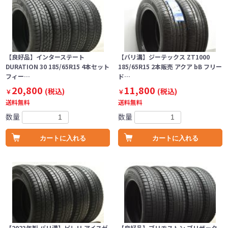
【良好品】インターステート
【バリ溝】ジーテックス ZT1000
DURATION 30 185/65R15 4本セット
185/65R15 2本販売 アクア bB フリー
フィー…
ド…
20,800
11,800
(税込)
(税込)
￥
￥
送料無料
送料無料
数量
数量
カートに入れる
カートに入れる
【2023年製 バリ溝】ピレリ アイスゼ
【良好品】ブリヂストン ブリザック