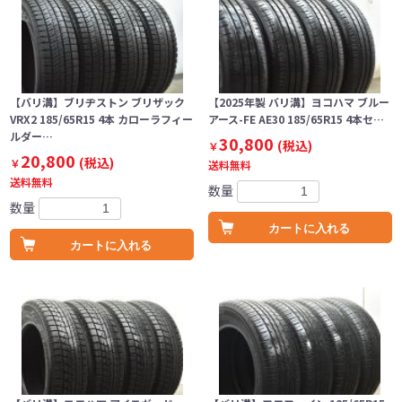
【バリ溝】ブリヂストン ブリザック
【2025年製 バリ溝】ヨコハマ ブルー
VRX2 185/65R15 4本 カローラフィー
アース-FE AE30 185/65R15 4本セ…
ルダー…
30,800
(税込)
￥
20,800
(税込)
￥
送料無料
送料無料
数量
数量
カートに入れる
カートに入れる