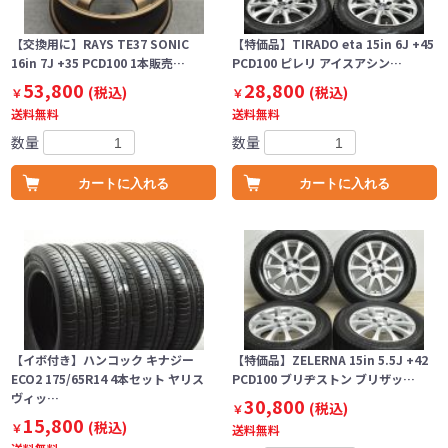
【交換用に】RAYS TE37 SONIC
【特価品】TIRADO eta 15in 6J +45
16in 7J +35 PCD100 1本販売…
PCD100 ピレリ アイスアシン…
53,800
28,800
(税込)
(税込)
￥
￥
送料無料
送料無料
数量
数量
カートに入れる
カートに入れる
【イボ付き】ハンコック キナジー
【特価品】ZELERNA 15in 5.5J +42
ECO2 175/65R14 4本セット ヤリス
PCD100 ブリヂストン ブリザッ…
ヴィッ…
30,800
(税込)
￥
15,800
(税込)
￥
送料無料