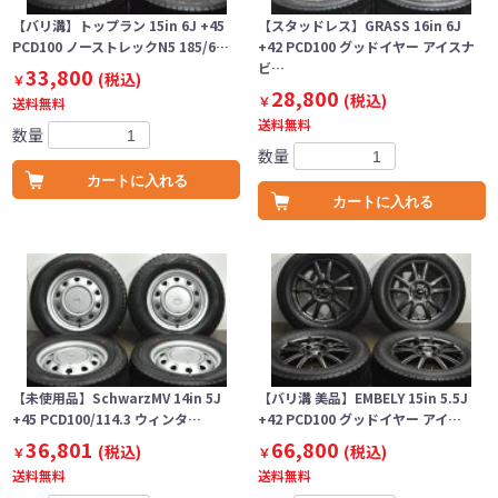
【バリ溝】トップラン 15in 6J +45
【スタッドレス】GRASS 16in 6J
PCD100 ノーストレックN5 185/6…
+42 PCD100 グッドイヤー アイスナ
ビ…
33,800
(税込)
￥
28,800
(税込)
￥
送料無料
送料無料
数量
数量
カートに入れる
カートに入れる
【未使用品】SchwarzMV 14in 5J
【バリ溝 美品】EMBELY 15in 5.5J
+45 PCD100/114.3 ウィンタ…
+42 PCD100 グッドイヤー アイ…
36,801
66,800
(税込)
(税込)
￥
￥
送料無料
送料無料