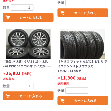
送料無料
数量
数量
カートに入れる
カートに入れる
【美品 バリ溝】GRASS 15in 5.5J
【ヤリス フィット などに】ピレリ ア
+42 PCD100 ヨコハマ アイスガー…
イスアシンメトリコプラス
175/65R14 4本セ…
36,801
(税込)
￥
11,800
(税込)
￥
送料無料
送料無料
数量
数量
カートに入れる
カートに入れる