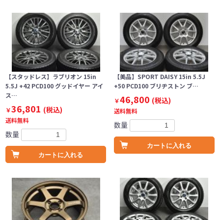
【スタッドレス】ラブリオン 15in
【美品】SPORT DAISY 15in 5.5J
5.5J +42 PCD100 グッドイヤー アイ
+50 PCD100 ブリヂストン ブ…
ス…
46,800
(税込)
￥
36,801
(税込)
￥
送料無料
送料無料
数量
数量
カートに入れる
カートに入れる