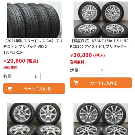
【2023年製 スタッドレス 4本】ブリ
【程度良好】AZANE 15in 5.5J +50
ヂストン ブリザック VRX2
PCD100 アイスナビ7/ブリザック…
185/65R15…
30,800
(税込)
￥
20,800
(税込)
￥
送料無料
送料無料
数量
数量
カートに入れる
カートに入れる