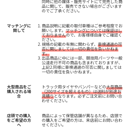
同時に他の媒体・販売サイトにて完売した商
品に関して、販売できない場合がございます
のでご了承ください。
マッチングに
商品説明に記載の取付車種はご参考程度でお
関して
願いします。
マッチングについては保証はし
ておりません
ので、お客様様自身でご確認く
ださい。
規格の記載の有無に関わらず、
車検通過の可
否に関しましては一切の責任を負いかねま
す。
出品商品に中には一部、競技用パーツや一般
公道走行不可の商品も含まれておりますが、
上記2.同様に車検通過の可否に関しましては
一切の責任を負いかねます。
大型商品をご
トラック用タイヤやバンパーなどの
大型商品
購入される場
（200サイズを超えるもの）は送料が別途お
合
見積り
となります。必ずご注文前にお問い合
わせください。
店頭での購入
商品によって保管店舗が異なるため、店頭で
をご希望の方
の購入をご希望の方は、来店前にお問い合わ
へ
せください。