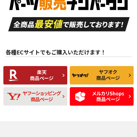
付き
走行距離も少なく、
走行距離も少なく、
A
A
目立つ傷もほとんど
非常に状態の良い中
ない中古品
古品
目立たない程度の使
走行距離・偏磨耗は
B
B
用傷があるが、良質
少ない、劣化のほと
な中古品
んどない中古品
各種ECサイトでもご購入いただけます！
使用感や傷があり、
偏磨耗・劣化は感じ
C
C
比較的きれいな中古
られるが、使用に問
品
題のない中古品
残り溝も少なく、偏
使用感や目立つ傷が
D
D
磨耗がみられ、短期
あり、一般的な中古
間使用できるくらい
品
の中古品
使用感や大きな傷が
即タイヤ交換レベル
J
J
あり、落ちない汚れ
のタイヤ。ジャンク
がある。ジャンク品
品