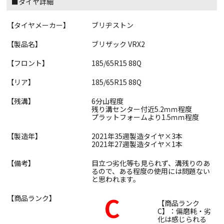
■タイヤ詳細
【タイヤメーカー】
ブリヂストン
【製品名】
ブリザック VRX2
【フロント】
185/65R15 88Q
【リア】
185/65R15 88Q
【残溝】
6分山程度
残り溝センター付近5.2ｍｍ程度
プラットフォームより1.5ｍｍ程度
【製造年】
2021年35週製造タイヤ×3本
2021年27週製造タイヤ×1本
【備考】
目立つ劣化等も見られず、溝残りのあ
るので、ある程度の使用には問題ない
と思われます。
C
【商品ランク】
【商品ランク
C】：偏磨耗・劣
化は感じられる