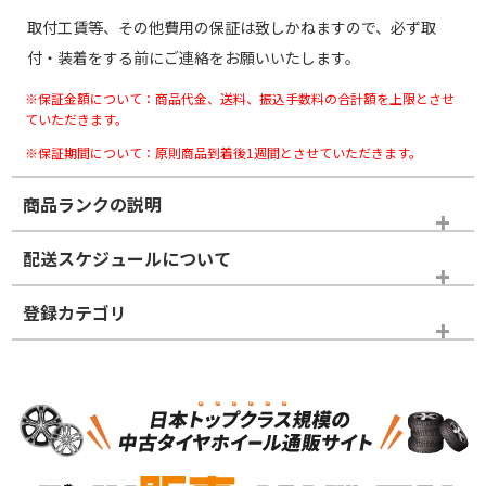
取付工賃等、その他費用の保証は致しかねますので、必ず取
付・装着をする前にご連絡をお願いいたします。
※保証金額について：商品代金、送料、振込手数料の合計額を上限とさせ
ていただきます。
※保証期間について：原則商品到着後1週間とさせていただきます。
商品ランクの説明
※商品ランクは出品者の主観により判断しておりますので、あら
配送スケジュールについて
かじめご了承ください。
登録カテゴリ
ホイールランク
タイヤランク
スタッドレスタイヤのみ
N
N
スタッドレスタイヤのみ
15インチ
＞
新品・新品未使用品
新品・新品未使用品
新車外し品（新古
S
S
新車外し品（新古
品）、イボ・ライン
品）