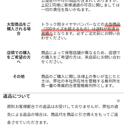
公道走行不可の商品も含まれておりますが、
上記2.同様に車検通過の可否に関しましては
一切の責任を負いかねます。
大型商品をご
トラック用タイヤやバンパーなどの
大型商品
購入される場
（200サイズを超えるもの）は送料が別途お
合
見積り
となります。必ずご注文前にお問い合
わせください。
店頭での購入
商品によって保管店舗が異なるため、店頭で
をご希望の方
の購入をご希望の方は、来店前にお問い合わ
へ
せください。
その他
商品のご購入に関し法律上の争いが生じたと
きは、弊社の本社所在地を管轄する裁判所を
第一審の専属的合意管轄裁判所とします。
返品について
原則お客様都合での返品はお受けしておりませんが、弊社の過
失による返品の場合は、商品代を商品と引き換えをもってご返
金させていただきます。