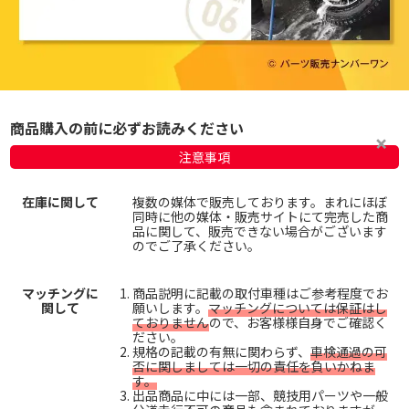
商品購入の前に必ずお読みください
注意事項
在庫に関して
複数の媒体で販売しております。まれにほぼ
同時に他の媒体・販売サイトにて完売した商
品に関して、販売できない場合がございます
のでご了承ください。
マッチングに
商品説明に記載の取付車種はご参考程度でお
関して
願いします。
マッチングについては保証はし
ておりません
ので、お客様様自身でご確認く
ださい。
規格の記載の有無に関わらず、
車検通過の可
否に関しましては一切の責任を負いかねま
す。
出品商品に中には一部、競技用パーツや一般