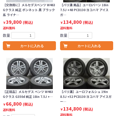
【交換用に】メルセデスベンツ W463
【バリ溝 美品】ユーロバーン 18in
Gクラス 純正 ボンネット 黒 ブラック
7.5J +48 PCD130 ヨコハマ アイス
系 ライナ…
ガ…
39,800
134,800
(税込)
(税込)
￥
￥
送料無料
送料無料
数量
数量
カートに入れる
カートに入れる
【正規品】メルセデス ベンツ W463
【バリ溝】ユーロフォルシュ 19in
Gクラス G350d 純正 18in 7.5J +…
8.5J +52 PCD130 ヨコハマ アイスガ
ー…
66,800
(税込)
￥
134,800
(税込)
￥
送料無料
送料無料