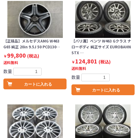
【正規品】メルセデスAMG W463
【バリ溝】ベンツ W463 Gクラス ナ
G65 純正 20in 9.5J 50 PCD130…
ローボディ 純正サイズ EUROBAHN
STX …
99,800
(税込)
￥
124,801
(税込)
￥
送料無料
送料無料
数量
数量
カートに入れる
カートに入れる