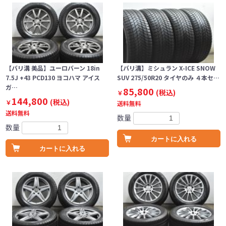
【バリ溝 美品】ユーロバーン 18in
【バリ溝】ミシュラン X-ICE SNOW
7.5J +43 PCD130 ヨコハマ アイス
SUV 275/50R20 タイヤのみ ４本セ…
ガ…
85,800
(税込)
￥
144,800
(税込)
￥
送料無料
送料無料
数量
数量
カートに入れる
カートに入れる