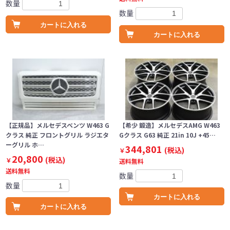
数量
数量
カートに入れる
カートに入れる
【正規品】メルセデスベンツ W463 G
【希少 鍛造】メルセデスAMG W463
クラス 純正 フロントグリル ラジエタ
Gクラス G63 純正 21in 10J +45…
ーグリル ホ…
344,801
(税込)
￥
20,800
(税込)
￥
送料無料
送料無料
数量
数量
カートに入れる
カートに入れる