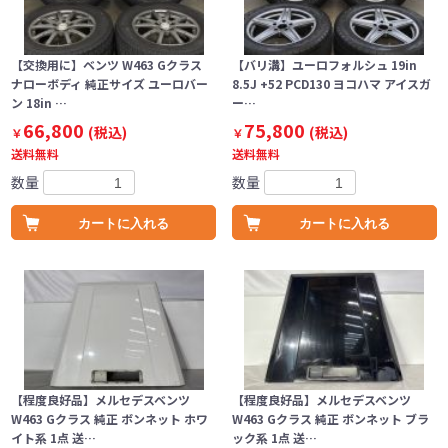
【交換用に】ベンツ W463 Gクラス
【バリ溝】ユーロフォルシュ 19in
ナローボディ 純正サイズ ユーロバー
8.5J +52 PCD130 ヨコハマ アイスガ
ン 18in …
ー…
66,800
75,800
(税込)
(税込)
￥
￥
送料無料
送料無料
数量
数量
カートに入れる
カートに入れる
【程度良好品】メルセデスベンツ
【程度良好品】メルセデスベンツ
W463 Gクラス 純正 ボンネット ホワ
W463 Gクラス 純正 ボンネット ブラ
イト系 1点 送…
ック系 1点 送…