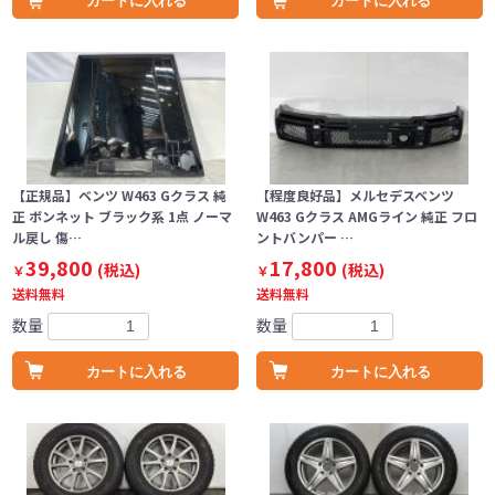
カートに入れる
カートに入れる
【正規品】ベンツ W463 Gクラス 純
【程度良好品】メルセデスベンツ
正 ボンネット ブラック系 1点 ノーマ
W463 Gクラス AMGライン 純正 フロ
ル戻し 傷…
ントバンパー …
39,800
17,800
(税込)
(税込)
￥
￥
送料無料
送料無料
数量
数量
カートに入れる
カートに入れる