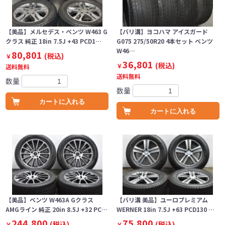
【美品】メルセデス・ベンツ W463 G
【バリ溝】ヨコハマ アイスガード
クラス 純正 18in 7.5J +43 PCD1…
G075 275/50R20 4本セット ベンツ
W46…
80,801
(税込)
￥
36,801
(税込)
￥
送料無料
送料無料
数量
数量
カートに入れる
カートに入れる
【美品】ベンツ W463A Gクラス
【バリ溝 美品】ユーロプレミアム
AMGライン 純正 20in 8.5J +32 PC…
WERNER 18in 7.5J +63 PCD130 …
244,800
75,800
(税込)
(税込)
￥
￥