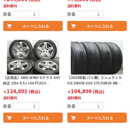
送料無料
送料無料
数量
数量
カートに入れる
カートに入れる
【正規品】AMG W463 Gクラス G55
【2024年製 バリ溝】ミシュラン X-
純正 19in 9.5J +50 PCD13…
ICE SNOW SUV 275/50R20 4本…
124,801
104,800
(税込)
(税込)
￥
￥
送料無料
送料無料
数量
数量
カートに入れる
カートに入れる