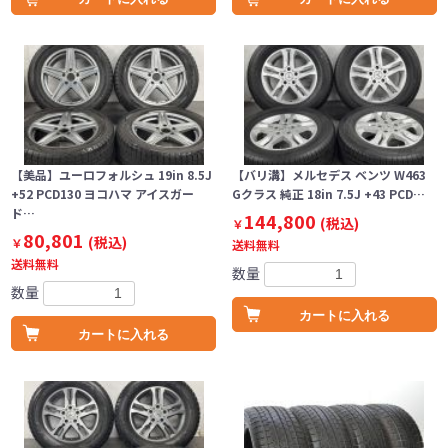
【美品】ユーロフォルシュ 19in 8.5J
【バリ溝】メルセデス ベンツ W463
+52 PCD130 ヨコハマ アイスガー
Gクラス 純正 18in 7.5J +43 PCD…
ド…
144,800
(税込)
￥
80,801
(税込)
￥
送料無料
送料無料
数量
数量
カートに入れる
カートに入れる