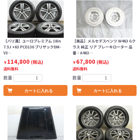
【バリ溝】ユーロプレミアム 18in
【美品】メルセデスベンツ W463 Gク
7.5J +63 PCD130 ブリザックDM-
ラス 純正 リア ブレーキローター 品
V3…
番：A463…
114,800
67,800
(税込)
(税込)
￥
￥
送料無料
送料無料
数量
数量
カートに入れる
カートに入れる