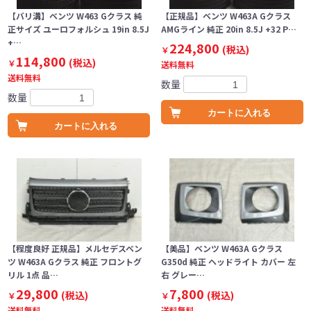
【バリ溝】ベンツ W463 Gクラス 純
【正規品】ベンツ W463A Gクラス
正サイズ ユーロフォルシュ 19in 8.5J
AMGライン 純正 20in 8.5J +32 P…
+…
224,800
(税込)
￥
114,800
(税込)
￥
送料無料
送料無料
数量
数量
カートに入れる
カートに入れる
【程度良好 正規品】メルセデスベン
【美品】ベンツ W463A Gクラス
ツ W463A Gクラス 純正 フロントグ
G350d 純正 ヘッドライト カバー 左
リル 1点 品…
右 グレー…
29,800
7,800
(税込)
(税込)
￥
￥
送料無料
送料無料