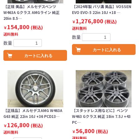
【正規 美品】メルセデスベンツ
【2024年製 バリ溝 美品】VOSSEN
W463A Gクラス AMGライン 純正
EVO EVO-5 22in 10J +18 …
20in 8.5…
1,276,800
(税込)
￥
154,800
(税込)
￥
送料無料
送料無料
数量
数量
カートに入れる
カートに入れる
【正規品】メルセデスAMG W463A
【スタッドレス用などに】ベンツ
G63 純正 22in 10J +36 PCD13…
W463 Gクラス 純正 18in 7.5J +43
PC…
126,800
(税込)
￥
56,800
(税込)
￥
送料無料
送料無料