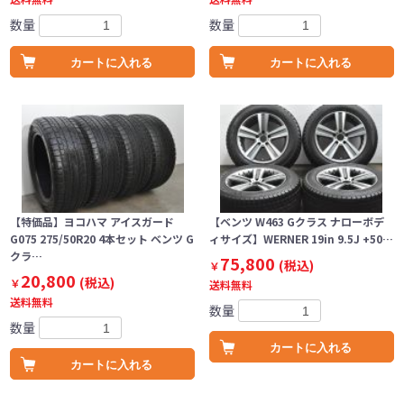
数量
数量
カートに入れる
カートに入れる
【特価品】ヨコハマ アイスガード
【ベンツ W463 Gクラス ナローボデ
G075 275/50R20 4本セット ベンツ G
ィサイズ】WERNER 19in 9.5J +50…
クラ…
75,800
(税込)
￥
20,800
(税込)
￥
送料無料
送料無料
数量
数量
カートに入れる
カートに入れる