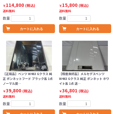
114,800
15,800
(税込)
(税込)
￥
￥
送料無料
送料無料
数量
数量
カートに入れる
カートに入れる
【正規品】ベンツ W463 Gクラス 純
【程度良好品】メルセデスベンツ
正 ボンネットフード ブラック系 1点
W463 Gクラス 純正 ボンネット ホワ
ノーマル戻…
イト系 1点 送…
39,800
36,801
(税込)
(税込)
￥
￥
送料無料
送料無料
数量
数量