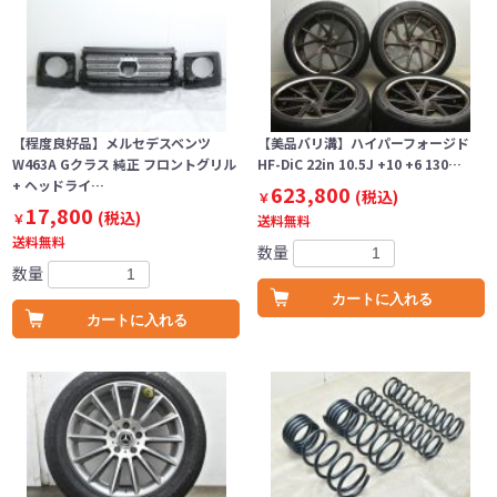
【程度良好品】メルセデスベンツ
【美品バリ溝】ハイパーフォージド
W463A Gクラス 純正 フロントグリル
HF-DiC 22in 10.5J +10 +6 130…
+ ヘッドライ…
623,800
(税込)
￥
17,800
(税込)
￥
送料無料
送料無料
数量
数量
カートに入れる
カートに入れる