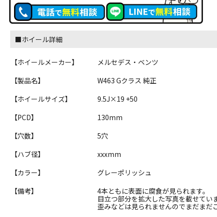
■ホイール詳細
【ホイールメーカー】
メルセデス・ベンツ
【製品名】
W463 Gクラス 純正
【ホイールサイズ】
9.5J×19 +50
【PCD】
130mm
【穴数】
5穴
【ハブ径】
xxxmm
【カラー】
グレーポリッシュ
【備考】
4本ともに表面に腐食が見られます。
目立つ部分を拡大した写真を載せてい
歪みなどは見られませんのでまだまだ