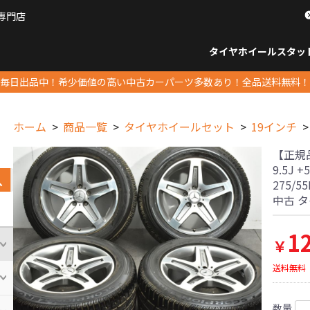
専門店
パーツ販売ナンバーワン
タイヤホイール
スタッ
すべてのサイズ
14インチ以下
15インチ
16インチ
17インチ
18インチ
19インチ
20インチ
21インチ
22インチ
23インチ以上
すべて
14イ
15イン
16イン
17イン
18イン
19イン
20イン
21イン
22イン
23イ
毎日出品中！希少価値の高い中古カーパーツ多数あり！全品送料無料！
ホーム
商品一覧
タイヤホイールセット
19インチ
【正規品】
9.5J
275/5
中古 
1
￥
送料無料
数量