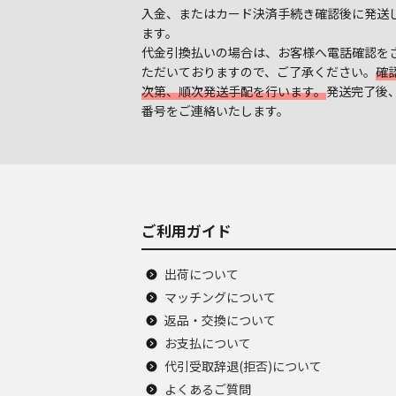
入金、またはカード決済手続き確認後に発送
ます。
代金引換払いの場合は、お客様へ電話確認を
ただいておりますので、ご了承ください。
確
次第、順次発送手配を行います。
発送完了後
番号をご連絡いたします。
ご利用ガイド
出荷について
マッチングについて
返品・交換について
お支払について
代引受取辞退(拒否)について
よくあるご質問