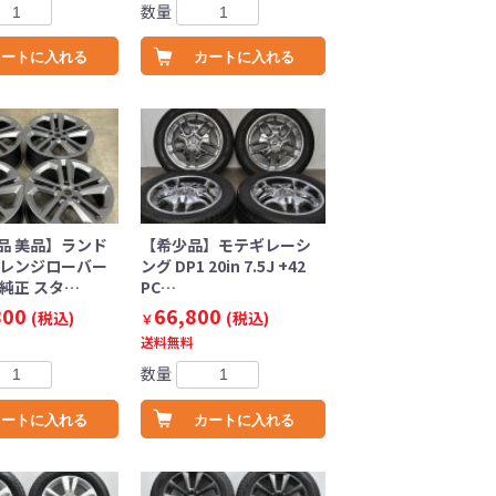
数量
カートに入れる
カートに入れる
品 美品】ランド
【希少品】モテギレーシ
 レンジローバー
ング DP1 20in 7.5J +42
純正 スタ…
PC…
800
66,800
(税込)
(税込)
￥
送料無料
数量
カートに入れる
カートに入れる