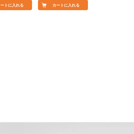
カートに入れる
カートに入れる