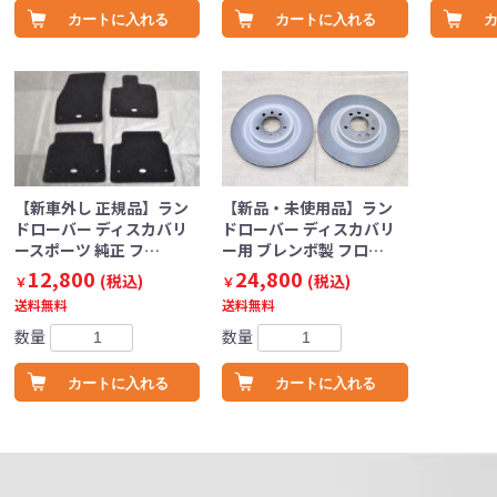
カートに入れる
カートに入れる
【新車外し 正規品】ラン
【新品・未使用品】ラン
ドローバー ディスカバリ
ドローバー ディスカバリ
ースポーツ 純正 フ…
ー用 ブレンボ製 フロ…
12,800
24,800
(税込)
(税込)
￥
￥
送料無料
送料無料
数量
数量
カートに入れる
カートに入れる