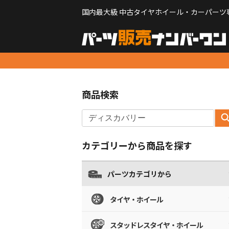
国内最大級 中古タイヤホイール・カーパーツ
商品検索
カテゴリーから商品を探す
パーツカテゴリから
タイヤ・ホイール
スタッドレスタイヤ・ホイール