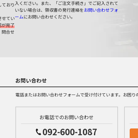
入ください。また、「ご注文手続き」でご記入されて
しており
いない場合は、領収書の発行連絡を
お問い合わせフォ
ーム
にお問い合わせください。
させてい
認が完了
、問合せ
お問い合わせ
電話またはお問い合わせフォームで受け付けています。お困り
お電話でのお問い合わせ
092-600-1087