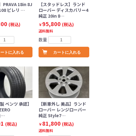
RAVA 18in 8J
【スタッドレス】ランド
D108 ピレリ …
ローバー ディスカバリー4
純正 20in 8…
800
95,800
(税込)
(税込)
￥
送料無料
数量
カートに入れる
カートに入れる
年製 ベンツ 承認】
【新車外し 美品】ランド
ZERO
ローバー レンジローバー
2…
純正 Style7…
01
81,800
(税込)
(税込)
￥
送料無料