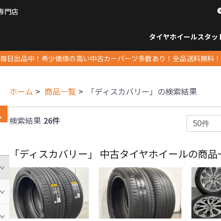
専門店
パーツ販売ナンバーワン
タイヤホイール
スタッ
すべてのサイズ
14インチ以下
15インチ
16インチ
17インチ
18インチ
19インチ
20インチ
21インチ
22インチ
23インチ以上
すべて
14イ
15イン
16イン
17イン
18イン
19イン
20イン
21イン
22イン
23イ
毎日出品中！希少価値の高い中古カーパーツ多数あり！全品送料無料！
ホーム
商品一覧
「ディスカバリー」の検索結果
検索結果
26件
「ディスカバリー」 中古タイヤホイールの商品