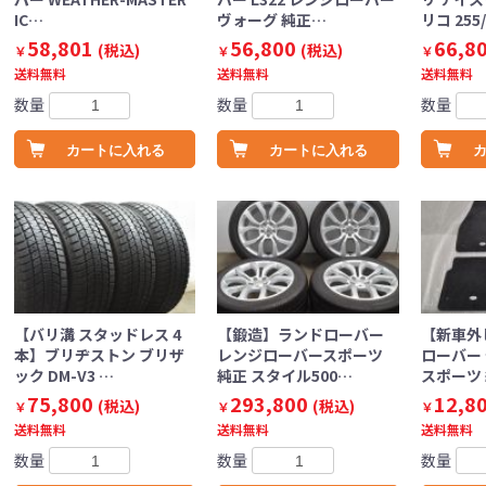
IC…
ヴォーグ 純正…
リコ 255
58,801
56,800
66,8
(税込)
(税込)
￥
￥
￥
送料無料
送料無料
送料無料
数量
数量
数量
カートに入れる
カートに入れる
【バリ溝 スタッドレス 4
【鍛造】ランドローバー
【新車外
本】ブリヂストン ブリザ
レンジローバースポーツ
ローバー
ック DM-V3 …
純正 スタイル500…
スポーツ 
75,800
293,800
12,8
(税込)
(税込)
￥
￥
￥
送料無料
送料無料
送料無料
数量
数量
数量