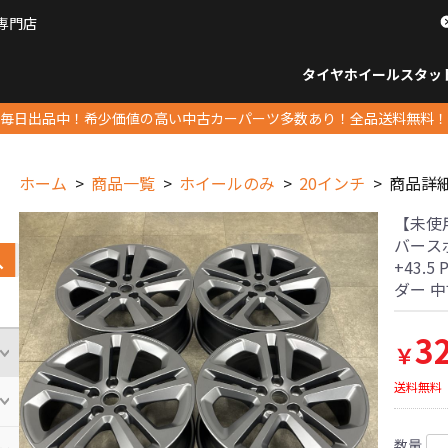
専門店
パーツ販売ナンバーワン
タイヤホイール
スタッ
すべてのサイズ
14インチ以下
15インチ
16インチ
17インチ
18インチ
19インチ
20インチ
21インチ
22インチ
23インチ以上
すべて
14イ
15イン
16イン
17イン
18イン
19イン
20イン
21イン
22イン
23イ
毎日出品中！希少価値の高い中古カーパーツ多数あり！全品送料無料！
ホーム
商品一覧
ホイールのみ
20インチ
商品詳
【未使
バースポ
+43.
ダー 
3
￥
送料無料
数量