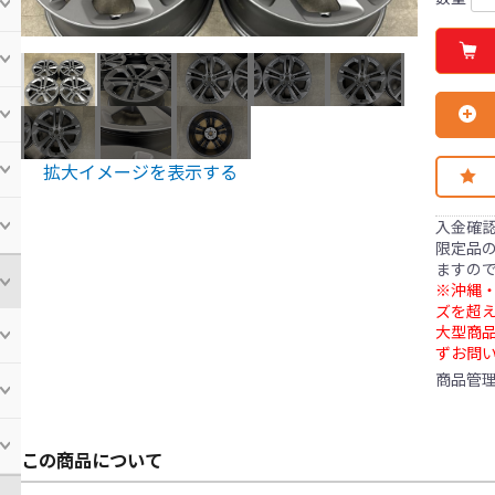
拡大イメージを表示する
入金確
限定品の
ますの
※沖縄・
ズを超え
大型商
ずお問
商品管
この商品について