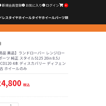
新規会員登録
お気に入り
ログイン
0
ドレスタイヤホイール
タイヤ
ホイール
パーツ類
のサイズ
ンチ以下
チ
チ
チ
チ
チ
チ
チ
チ
ンチ以上
すべてのサイズ
14インチ以下
15インチ
16インチ
17インチ
18インチ
19インチ
20インチ
21インチ
22インチ
23インチ以上
すべてのサイズ
14インチ以下
15インチ
16インチ
17インチ
18インチ
19インチ
20インチ
21インチ
22インチ
23インチ以上
すべてのパーツ
細
用品 美品】ランドローバー レンジロー
ーツ 純正 スタイル5125 20in 8.5J
5 PCD120 4本 ディスカバリー ディフェン
中古 ホイールのみ
24,800
税込