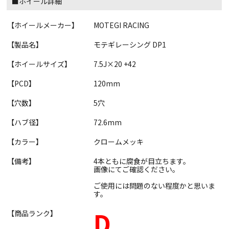
■ホイール詳細
【ホイールメーカー】
MOTEGI RACING
【製品名】
モテギレーシング DP1
【ホイールサイズ】
7.5J×20 +42
【PCD】
120mm
【穴数】
5穴
【ハブ径】
72.6mm
【カラー】
クロームメッキ
【備考】
4本ともに腐食が目立ちます。
画像にてご確認ください。
ご使用には問題のない程度かと思いま
す。
D
【商品ランク】