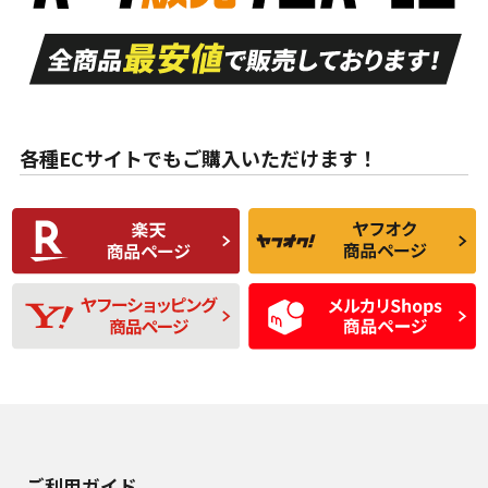
走行距離も少なく、
走行距離も少なく、
A
A
目立つ傷もほとんど
非常に状態の良い中
ない中古品
古品
目立たない程度の使
走行距離・偏磨耗は
B
B
用傷があるが、良質
少ない、劣化のほと
な中古品
んどない中古品
各種ECサイトでもご購入いただけます！
使用感や傷があり、
偏磨耗・劣化は感じ
C
C
比較的きれいな中古
られるが、使用に問
品
題のない中古品
残り溝も少なく、偏
使用感や目立つ傷が
D
D
磨耗がみられ、短期
あり、一般的な中古
間使用できるくらい
品
の中古品
使用感や大きな傷が
即タイヤ交換レベル
J
J
あり、落ちない汚れ
のタイヤ。ジャンク
がある。ジャンク品
品
ご利用ガイド