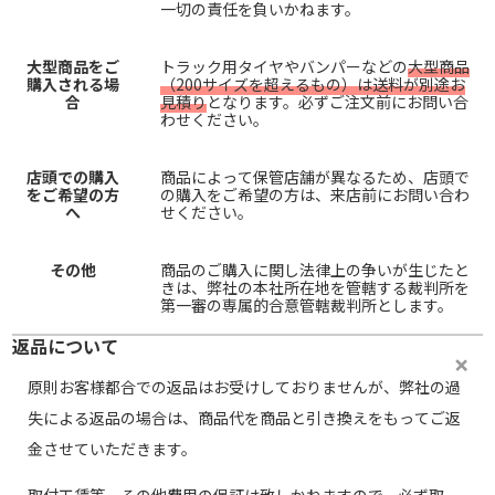
一切の責任を負いかねます。
大型商品をご
トラック用タイヤやバンパーなどの
大型商品
購入される場
（200サイズを超えるもの）は送料が別途お
合
見積り
となります。必ずご注文前にお問い合
わせください。
店頭での購入
商品によって保管店舗が異なるため、店頭で
をご希望の方
の購入をご希望の方は、来店前にお問い合わ
へ
せください。
その他
商品のご購入に関し法律上の争いが生じたと
きは、弊社の本社所在地を管轄する裁判所を
第一審の専属的合意管轄裁判所とします。
返品について
原則お客様都合での返品はお受けしておりませんが、弊社の過
失による返品の場合は、商品代を商品と引き換えをもってご返
金させていただきます。