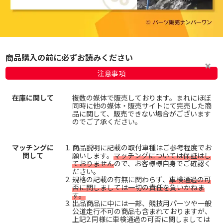
商品購入の前に必ずお読みください
注意事項
在庫に関して
複数の媒体で販売しております。まれにほぼ
同時に他の媒体・販売サイトにて完売した商
品に関して、販売できない場合がございます
のでご了承ください。
マッチングに
商品説明に記載の取付車種はご参考程度でお
関して
願いします。
マッチングについては保証はし
ておりません
ので、お客様様自身でご確認く
ださい。
規格の記載の有無に関わらず、
車検通過の可
否に関しましては一切の責任を負いかねま
す。
出品商品に中には一部、競技用パーツや一般
公道走行不可の商品も含まれておりますが、
上記2.同様に車検通過の可否に関しましては