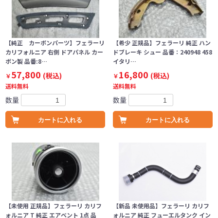
【純正 カーボンパーツ】フェラーリ
【希少 正規品】フェラーリ 純正 ハン
カリフォルニア 右側 ドアパネル カー
ドブレーキ シュー 品番：240948 458
ボン製 品番:8…
イタリ…
57,800
16,800
(税込)
(税込)
￥
￥
送料無料
送料無料
数量
数量
カートに入れる
カートに入れる
【未使用 正規品】フェラーリ カリフ
【新品 未使用品】フェラーリ カリフ
ォルニア T 純正 エアベント 1点 品
ォルニア 純正 フューエルタンク イン