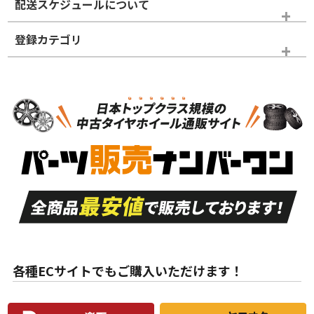
配送スケジュールについて
かじめご了承ください。
登録カテゴリ
ホイールランク
タイヤランク
パーツ
N
N
新品・新品未使用品
新品・新品未使用品
新車外し品（新古
S
S
新車外し品（新古
品）、イボ・ライン
品）
付き
走行距離も少なく、
走行距離も少なく、
A
A
目立つ傷もほとんど
非常に状態の良い中
ない中古品
古品
目立たない程度の使
走行距離・偏磨耗は
B
B
用傷があるが、良質
少ない、劣化のほと
な中古品
んどない中古品
各種ECサイトでもご購入いただけます！
使用感や傷があり、
偏磨耗・劣化は感じ
C
C
比較的きれいな中古
られるが、使用に問