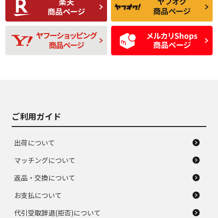
品
題のない中古品
残り溝も少なく、偏
使用感や目立つ傷が
D
D
磨耗がみられ、短期
あり、一般的な中古
間使用できるくらい
品
の中古品
使用感や大きな傷が
即タイヤ交換レベル
J
J
あり、落ちない汚れ
のタイヤ。ジャンク
がある。ジャンク品
品
ご利用ガイド
出荷について
マッチングについて
返品・交換について
お支払について
代引受取辞退(拒否)について