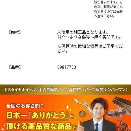
観も含まれます。そ
の為、状態が気にな
る場合は必ず出品者
へ連絡下さい。
【備考】
未使用の純正品となります。
目立つような傷等は無く美品です。
※保管時の微細な傷等はご了承くだ
さい。
【品番】
69877700