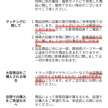
同時に他の媒体・販売サイトにて完売した商
品に関して、販売できない場合がございます
のでご了承ください。
マッチングに
商品説明に記載の取付車種はご参考程度でお
関して
願いします。
マッチングについては保証はし
ておりません
ので、お客様様自身でご確認く
ださい。
規格の記載の有無に関わらず、
車検通過の可
否に関しましては一切の責任を負いかねま
す。
出品商品に中には一部、競技用パーツや一般
公道走行不可の商品も含まれておりますが、
上記2.同様に車検通過の可否に関しましては
一切の責任を負いかねます。
大型商品をご
トラック用タイヤやバンパーなどの
大型商品
購入される場
（200サイズを超えるもの）は送料が別途お
合
見積り
となります。必ずご注文前にお問い合
わせください。
店頭での購入
商品によって保管店舗が異なるため、店頭で
をご希望の方
の購入をご希望の方は、来店前にお問い合わ
へ
せください。