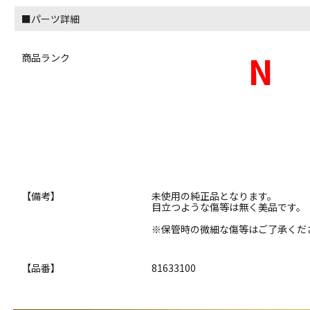
■パーツ詳細
N
商品ランク
【備考】
未使用の純正品となります。
目立つような傷等は無く美品です。
※保管時の微細な傷等はご了承くだ
【品番】
81633100