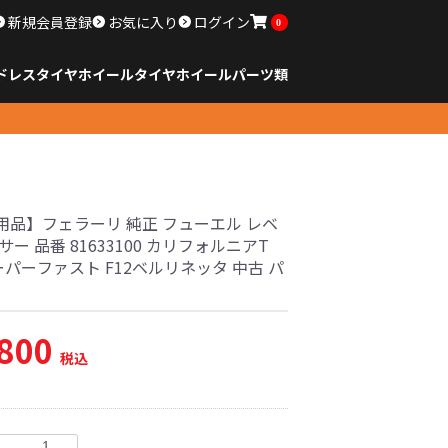
新規会員登録
お気に入り
ログイン
0
ドレスタイヤホイール
タイヤ
ホイール
パーツ類
のサイズ
ンチ以下
チ
チ
チ
チ
チ
チ
チ
チ
ンチ以上
すべてのサイズ
14インチ以下
15インチ
16インチ
17インチ
18インチ
19インチ
20インチ
21インチ
22インチ
23インチ以上
すべてのサイズ
14インチ以下
15インチ
16インチ
17インチ
18インチ
19インチ
20インチ
21インチ
22インチ
23インチ以上
すべてのパーツ
用品】フェラーリ 純正 フューエル レベ
サー 品番 81633100 カリフォルニアT
ーパーファスト F12ベルリネッタ 中古 パ
,800
税込