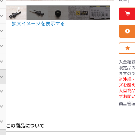
拡大イメージを表示する
入金確
限定品の
ますの
※沖縄・
ズを超え
大型商
ずお問
商品管
この商品について