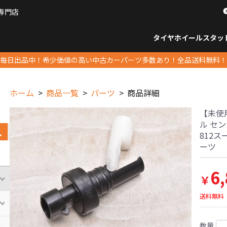
専門店
パーツ販売ナンバーワン
タイヤホイール
スタッ
すべてのサイズ
14インチ以下
15インチ
16インチ
17インチ
18インチ
19インチ
20インチ
21インチ
22インチ
23インチ以上
すべて
14イ
15イン
16イン
17イン
18イン
19イン
20イン
21イン
22イン
23イ
毎日出品中！希少価値の高い中古カーパーツ多数あり！全品送料無料！
ホーム
商品一覧
パーツ
商品詳細
【未使
ル セン
812ス
ーツ
6
￥
送料無料
数量