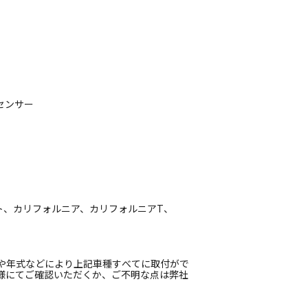
 センサー
ト、カリフォルニア、カリフォルニアT、
や年式などにより上記車種すべてに取付がで
様にてご確認いただくか、ご不明な点は弊社