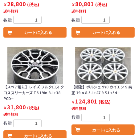
28,800
80,801
(税込)
(税込)
￥
￥
送料無料
送料無料
数量
数量
カートに入れる
カートに入れる
【スペア用に】レイズ フルクロス ク
【鍛造】ポルシェ 9Y0 カイエン S 純
ロススリーカーズ T6 19in 8J +38
正 19in 8.5J +47 9.5J +54…
PCD…
124,801
(税込)
￥
31,800
(税込)
￥
送料無料
送料無料
数量
数量
カートに入れる
カートに入れる