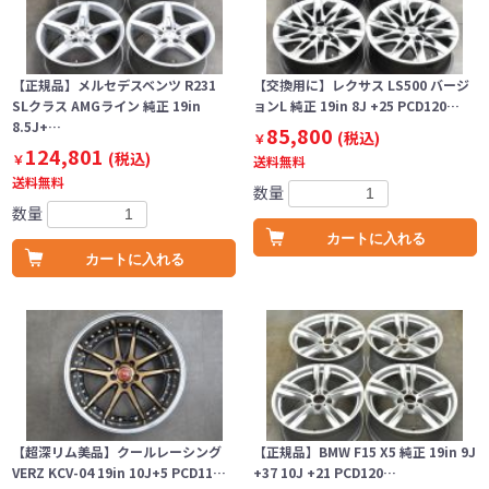
【正規品】メルセデスベンツ R231
【交換用に】レクサス LS500 バージ
SLクラス AMGライン 純正 19in
ョンL 純正 19in 8J +25 PCD120…
8.5J+…
85,800
(税込)
￥
124,801
(税込)
￥
送料無料
送料無料
数量
数量
カートに入れる
カートに入れる
【超深リム美品】クールレーシング
【正規品】BMW F15 X5 純正 19in 9J
VERZ KCV-04 19in 10J+5 PCD11…
+37 10J +21 PCD120…