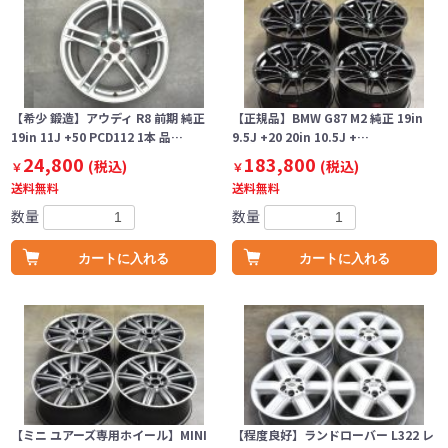
【希少 鍛造】アウディ R8 前期 純正
【正規品】BMW G87 M2 純正 19in
19in 11J +50 PCD112 1本 品…
9.5J +20 20in 10.5J +…
24,800
183,800
(税込)
(税込)
￥
￥
送料無料
送料無料
数量
数量
カートに入れる
カートに入れる
【ミニ ユアーズ専用ホイール】MINI
【程度良好】ランドローバー L322 レ