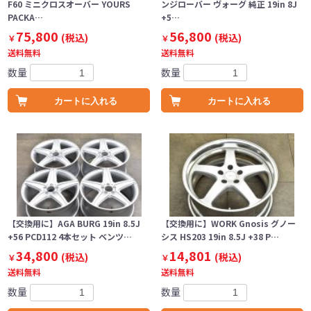
F60 ミニクロスオーバー YOURS
ンジローバー ヴォーグ 純正 19in 8J
PACKA…
+5…
75,800
56,800
(税込)
(税込)
￥
￥
送料無料
送料無料
数量
数量
カートに入れる
カートに入れる
【交換用に】AGA BURG 19in 8.5J
【交換用に】WORK Gnosis グノー
+56 PCD112 4本セット ベンツ…
シス HS203 19in 8.5J +38 P…
34,800
14,801
(税込)
(税込)
￥
￥
送料無料
送料無料
数量
数量