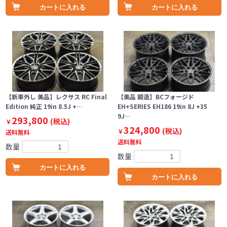
カートに入れる
カートに入れる
【新車外し 美品】レクサス RC Final
【美品 鍛造】BCフォージド
Edition 純正 19in 8.5J +…
EH+SERIES EH186 19in 8J +35
9J…
293,800
(税込)
￥
324,800
(税込)
￥
送料無料
送料無料
数量
数量
カートに入れる
カートに入れる