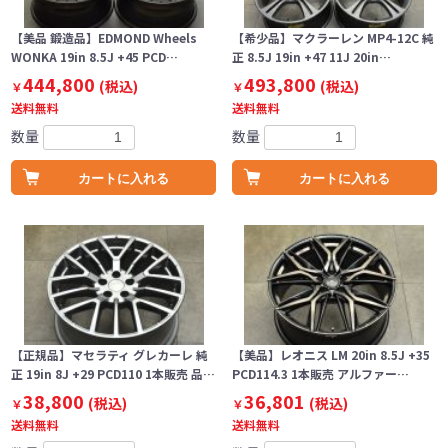
【美品 鍛造品】EDMOND Wheels
【希少品】マクラーレン MP4-12C 純
WONKA 19in 8.5J +45 PCD…
正 8.5J 19in +47 11J 20in…
444,800
493,800
(税込)
(税込)
￥
￥
送料無料
送料無料
数量
数量
カートに入れる
カートに入れる
【正規品】マセラティ グレカーレ 純
【美品】レオニス LM 20in 8.5J +35
正 19in 8J +29 PCD110 1本販売 品…
PCD114.3 1本販売 アルファー…
38,800
36,801
(税込)
(税込)
￥
￥
送料無料
送料無料