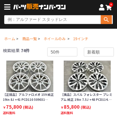
0
ホーム
商品一覧
ホイールのみ
19インチ
検索結果
74件
【正規品】アルファロメオ 159 純正
【美品】スバル フォレスター プレミ
19in 8J +41 PCD110 509031…
アム 純正 19in 7.5J +48 PCD114.…
75,800
85,800
(税込)
(税込)
￥
￥
送料無料
送料無料