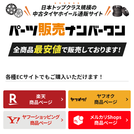
新車外し品（新古
S
S
新車外し品（新古
品）、イボ・ライン
品）
付き
走行距離も少なく、
走行距離も少なく、
A
A
目立つ傷もほとんど
非常に状態の良い中
ない中古品
古品
目立たない程度の使
走行距離・偏磨耗は
B
B
用傷があるが、良質
少ない、劣化のほと
な中古品
んどない中古品
各種ECサイトでもご購入いただけます！
使用感や傷があり、
偏磨耗・劣化は感じ
C
C
比較的きれいな中古
られるが、使用に問
品
題のない中古品
残り溝も少なく、偏
使用感や目立つ傷が
D
D
磨耗がみられ、短期
あり、一般的な中古
間使用できるくらい
品
の中古品