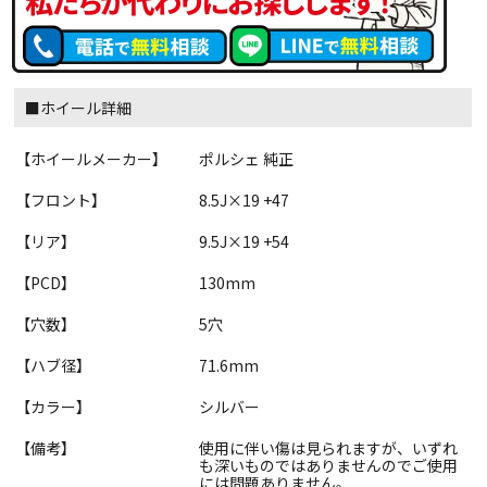
■ホイール詳細
【ホイールメーカー】
ポルシェ 純正
【フロント】
8.5J×19 +47
【リア】
9.5J×19 +54
【PCD】
130mm
【穴数】
5穴
【ハブ径】
71.6mm
【カラー】
シルバー
【備考】
使用に伴い傷は見られますが、いずれ
も深いものではありませんのでご使用
には問題ありません。