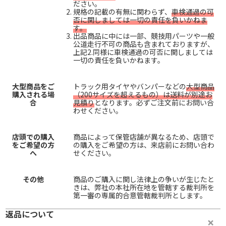
ださい。
規格の記載の有無に関わらず、
車検通過の可
否に関しましては一切の責任を負いかねま
す。
出品商品に中には一部、競技用パーツや一般
公道走行不可の商品も含まれておりますが、
上記2.同様に車検通過の可否に関しましては
一切の責任を負いかねます。
大型商品をご
トラック用タイヤやバンパーなどの
大型商品
購入される場
（200サイズを超えるもの）は送料が別途お
合
見積り
となります。必ずご注文前にお問い合
わせください。
店頭での購入
商品によって保管店舗が異なるため、店頭で
をご希望の方
の購入をご希望の方は、来店前にお問い合わ
へ
せください。
その他
商品のご購入に関し法律上の争いが生じたと
きは、弊社の本社所在地を管轄する裁判所を
第一審の専属的合意管轄裁判所とします。
返品について