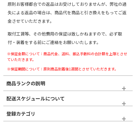
原則お客様都合での返品はお受けしておりませんが、弊社の過
失による返品の場合は、商品代を商品と引き換えをもってご返
金させていただきます。
取付工賃等、その他費用の保証は致しかねますので、必ず取
付・装着をする前にご連絡をお願いいたします。
※保証金額について：商品代金、送料、振込手数料の合計額を上限とさせ
ていただきます。
※保証期間について：原則商品到着後1週間とさせていただきます。
商品ランクの説明
※商品ランクは出品者の主観により判断しておりますので、あら
配送スケジュールについて
かじめご了承ください。
登録カテゴリ
ホイールランク
タイヤランク
ホイールのみ
N
N
ホイールのみ
19インチ
＞
新品・新品未使用品
新品・新品未使用品