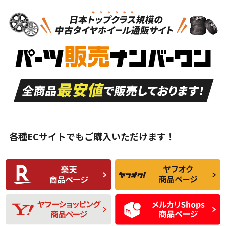
N
N
ホイールのみ
19インチ
＞
新品・新品未使用品
新品・新品未使用品
新車外し品（新古
S
S
新車外し品（新古
品）、イボ・ライン
品）
付き
走行距離も少なく、
走行距離も少なく、
A
A
目立つ傷もほとんど
非常に状態の良い中
ない中古品
古品
目立たない程度の使
走行距離・偏磨耗は
B
B
用傷があるが、良質
少ない、劣化のほと
な中古品
んどない中古品
各種ECサイトでもご購入いただけます！
使用感や傷があり、
偏磨耗・劣化は感じ
C
C
比較的きれいな中古
られるが、使用に問
品
題のない中古品
残り溝も少なく、偏
使用感や目立つ傷が
D
D
磨耗がみられ、短期
あり、一般的な中古
間使用できるくらい
品
の中古品