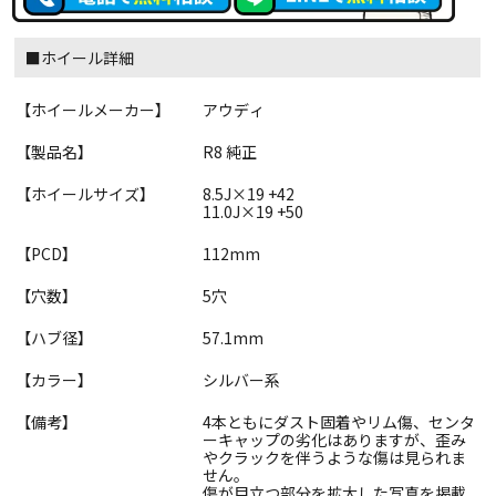
■ホイール詳細
【ホイールメーカー】
アウディ
【製品名】
R8 純正
【ホイールサイズ】
8.5J×19 +42
11.0J×19 +50
【PCD】
112mm
【穴数】
5穴
【ハブ径】
57.1mm
【カラー】
シルバー系
【備考】
4本ともにダスト固着やリム傷、センタ
ーキャップの劣化はありますが、歪み
やクラックを伴うような傷は見られま
せん。
傷が目立つ部分を拡大した写真を掲載