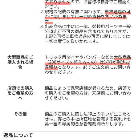
ておりません
ので、お客様様自身でご確認く
ださい。
規格の記載の有無に関わらず、
車検通過の可
否に関しましては一切の責任を負いかねま
す。
出品商品に中には一部、競技用パーツや一般
公道走行不可の商品も含まれておりますが、
上記2.同様に車検通過の可否に関しましては
一切の責任を負いかねます。
大型商品をご
トラック用タイヤやバンパーなどの
大型商品
購入される場
（200サイズを超えるもの）は送料が別途お
合
見積り
となります。必ずご注文前にお問い合
わせください。
店頭での購入
商品によって保管店舗が異なるため、店頭で
をご希望の方
の購入をご希望の方は、来店前にお問い合わ
へ
せください。
その他
商品のご購入に関し法律上の争いが生じたと
きは、弊社の本社所在地を管轄する裁判所を
第一審の専属的合意管轄裁判所とします。
返品について