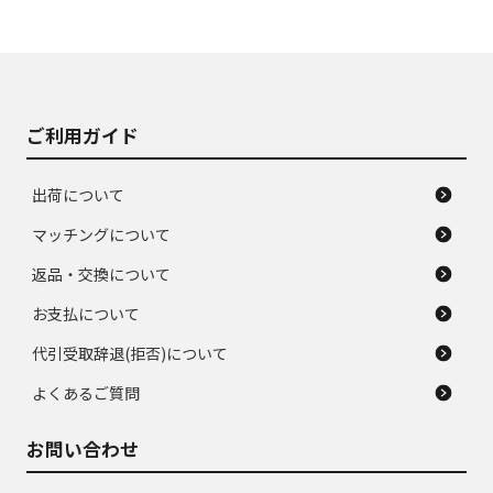
使用感や大きな傷が
即タイヤ交換レベル
J
J
あり、落ちない汚れ
のタイヤ。ジャンク
がある。ジャンク品
品
ご利用ガイド
出荷について
マッチングについて
返品・交換について
お支払について
代引受取辞退(拒否)について
よくあるご質問
お問い合わせ