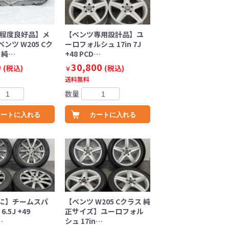
 程度良好品】メ
【ベンツ専用設計品】ユ
ンツ W205 Cク
ーロフォルシュ 17in 7J
 純…
+48 PCD…
0
30,800
(税込)
(税込)
￥
送料無料
数量
カートに入れる
カートに入れる
に】チームスパ
【ベンツ W205 Cクラス 純
6.5J +49
正サイズ】ユーロフォル
…
シュ 17in…