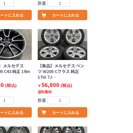
数量
カートに入れる
カートに入れる
】メルセデス
【美品】メルセデス ベン
5 C43 純正 19in
ツ W205 Cクラス 純正
17in 7J…
00
56,800
(税込)
(税込)
￥
送料無料
数量
カートに入れる
カートに入れる