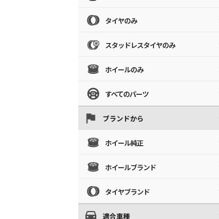
タイヤのみ
スタッドレスタイヤのみ
ホイールのみ
すべてのパーツ
ブランドから
ホイール純正
ホイールブランド
タイヤブランド
適合車種