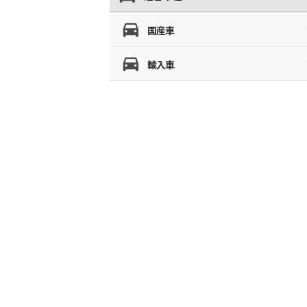
国産車
輸入車