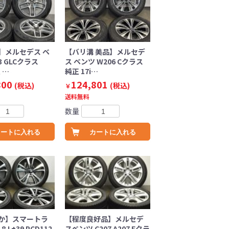
】メルセデス ベ
【バリ溝 美品】メルセデ
3 GLCクラス
ス ベンツ W206 Cクラス
 …
純正 17i…
800
124,801
(税込)
(税込)
￥
送料無料
数量
カートに入れる
カートに入れる
か】スマートラ
【程度良好品】メルセデ
 8J +39 PCD112
スベンツ C207 A207 Eクラ