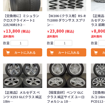
【交換用に】ミシュラン
【W206 Cクラス用】RS-R
【正規品
クロスクライメート2
Ti2000 ダウンサス スプリ
ルセデスベ
225/40R19 2…
ン…
ラス 前期
13,800
23,800
8,80
(税込)
(税込)
￥
￥
￥
送料無料
送料無料
送料無料
数量
数量
数量
カートに入れる
カートに入れる
【正規品】メルセデス ベ
【程度良好】ベンツ GLC
【交換用
ンツ X253 GLCクラス 純正
クラス 純正サイズ ユーロ
ルコ 16in 
18in…
フォルシュ 18…
PCD112