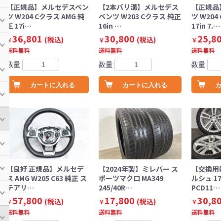
【正規品】メルセデスベン
【2本バリ溝】メルセデス
【正規品
ツ W204 Cクラス AMG 純
ベンツ W203 Cクラス 純正
ツ W204
正 17i…
16in …
17in 7.…
36,801
30,800
25,8
(税込)
(税込)
￥
￥
￥
送料無料
送料無料
送料無料
数量
数量
数量
カートに入れる
カートに入れる
【良好 正規品】メルセデ
【2024年製】ミレバー ス
【交換用
ス AMG W205 C63 純正 ス
ポーツマクロ MA349
ルシュ 17i
テアリ…
245/40R…
PCD11…
57,800
17,800
30,8
(税込)
(税込)
￥
￥
￥
送料無料
送料無料
送料無料