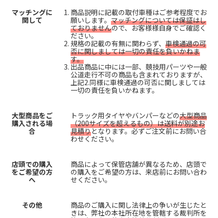
マッチングに
商品説明に記載の取付車種はご参考程度でお
関して
願いします。
マッチングについては保証はし
ておりません
ので、お客様様自身でご確認く
ださい。
規格の記載の有無に関わらず、
車検通過の可
否に関しましては一切の責任を負いかねま
す。
出品商品に中には一部、競技用パーツや一般
公道走行不可の商品も含まれておりますが、
上記2.同様に車検通過の可否に関しましては
一切の責任を負いかねます。
大型商品をご
トラック用タイヤやバンパーなどの
大型商品
購入される場
（200サイズを超えるもの）は送料が別途お
合
見積り
となります。必ずご注文前にお問い合
わせください。
店頭での購入
商品によって保管店舗が異なるため、店頭で
をご希望の方
の購入をご希望の方は、来店前にお問い合わ
へ
せください。
その他
商品のご購入に関し法律上の争いが生じたと
きは、弊社の本社所在地を管轄する裁判所を