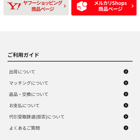
D
D
磨耗がみられ、短期
あり、一般的な中古
間使用できるくらい
品
の中古品
使用感や大きな傷が
即タイヤ交換レベル
J
J
あり、落ちない汚れ
のタイヤ。ジャンク
がある。ジャンク品
品
ご利用ガイド
出荷について
マッチングについて
返品・交換について
お支払について
代引受取辞退(拒否)について
よくあるご質問