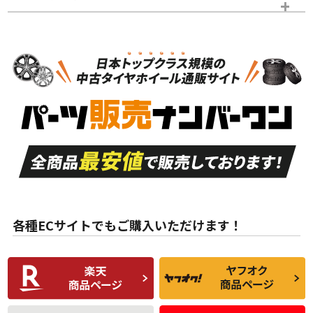
タイヤのみ
N
N
タイヤのみ
18インチ
＞
新品・新品未使用品
新品・新品未使用品
新車外し品（新古
S
S
新車外し品（新古
品）、イボ・ライン
品）
付き
走行距離も少なく、
走行距離も少なく、
A
A
目立つ傷もほとんど
非常に状態の良い中
ない中古品
古品
目立たない程度の使
走行距離・偏磨耗は
B
B
用傷があるが、良質
少ない、劣化のほと
な中古品
んどない中古品
各種ECサイトでもご購入いただけます！
使用感や傷があり、
偏磨耗・劣化は感じ
C
C
比較的きれいな中古
られるが、使用に問
品
題のない中古品
残り溝も少なく、偏
使用感や目立つ傷が