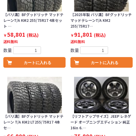
【バリ溝】BFグッドリッチ マッドテ
【2025年製 バリ溝】BFグッドリッチ
レーンT/A KM2 255/75R17 4本セッ
マッドテレーンT/A KM2
ト …
255/75R17…
58,801
91,801
(税込)
(税込)
￥
￥
送料無料
送料無料
数量
数量
カートに入れる
カートに入れる
【バリ溝】BFグッドリッチ マッドテ
【リフトアップサイズ】JEEP レネゲ
レーン T/A KM2 LT255/75R17 4本
ード オープニングエディション 純正
セ…
16in 6.…