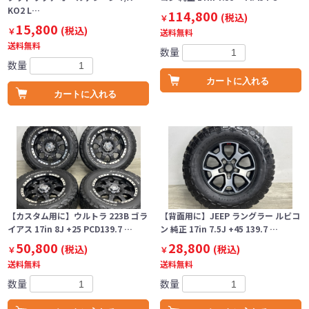
KO2 L…
114,800
(税込)
￥
15,800
(税込)
￥
送料無料
送料無料
数量
数量
カートに入れる
カートに入れる
【カスタム用に】ウルトラ 223B ゴラ
【背面用に】JEEP ラングラー ルビコ
イアス 17in 8J +25 PCD139.7 …
ン 純正 17in 7.5J +45 139.7 …
50,800
28,800
(税込)
(税込)
￥
￥
送料無料
送料無料
数量
数量