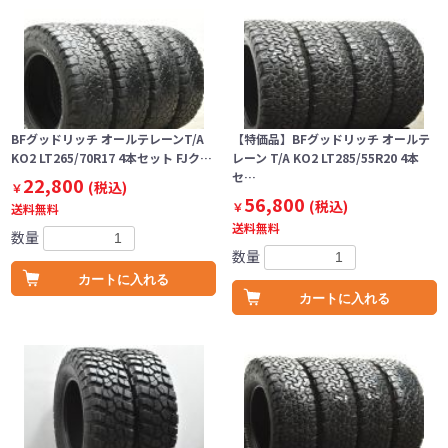
BFグッドリッチ オールテレーンT/A
【特価品】BFグッドリッチ オールテ
KO2 LT265/70R17 4本セット FJク…
レーン T/A KO2 LT285/55R20 4本
セ…
22,800
(税込)
￥
56,800
(税込)
￥
送料無料
送料無料
数量
数量
カートに入れる
カートに入れる