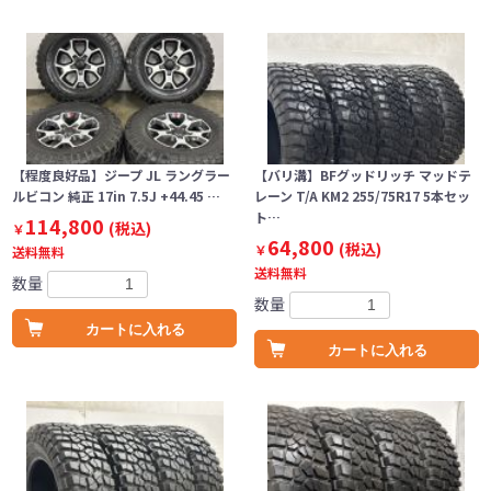
【程度良好品】ジープ JL ラングラー
【バリ溝】BFグッドリッチ マッドテ
ルビコン 純正 17in 7.5J +44.45 …
レーン T/A KM2 255/75R17 5本セッ
ト…
114,800
(税込)
￥
64,800
(税込)
￥
送料無料
送料無料
数量
数量
カートに入れる
カートに入れる