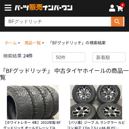
0
ホーム
商品一覧
「BFグッドリッチ」の検索結果
検索結果
24件
「BFグッドリッチ」 中古タイヤホイールの商品一
覧
【ホワイトレター 4本】2022年製 BF
【バリ溝】ジープ JL ラングラー ルビ
グッドリッチ オールテレーン T/A
コン 純正 17in 7.5J +44.45 PC…