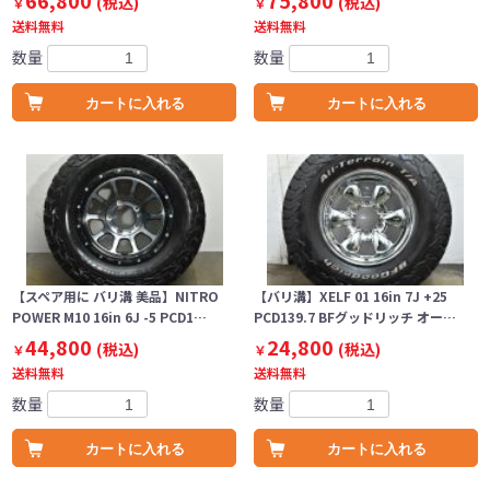
66,800
75,800
(税込)
(税込)
￥
￥
送料無料
送料無料
数量
数量
カートに入れる
カートに入れる
【スペア用に バリ溝 美品】NITRO
【バリ溝】XELF 01 16in 7J +25
POWER M10 16in 6J -5 PCD1…
PCD139.7 BFグッドリッチ オー…
44,800
24,800
(税込)
(税込)
￥
￥
送料無料
送料無料
数量
数量
カートに入れる
カートに入れる