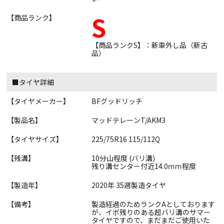
S
【商品ランク】
【商品ランクS】：新車外し品（新古
品）
■タイヤ詳細
【タイヤメーカー】
BFグッドリッチ
【製品名】
マッドテレーンT/AKM3
【タイヤサイズ】
225/75R16 115/112Q
【残溝】
10分山程度 (バリ溝)
残り溝センター付近14.0ｍｍ程度
【製造年】
2020年 35週製造タイヤ
【備考】
製造経過のためランクAとしております
が、イボ残りのある超バリ溝のサマー
タイヤですので、まだまだご使用いた