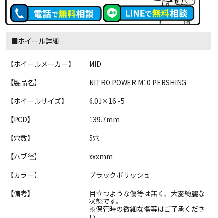
■ホイール詳細
【ホイールメーカー】
MID
【製品名】
NITRO POWER M10 PERSHING
【ホイールサイズ】
6.0J×16 -5
【PCD】
139.7mm
【穴数】
5穴
【ハブ径】
xxxmm
【カラー】
ブラックポリッシュ
【備考】
目立つような傷等は無く、大変綺麗な
状態です。
※保管時の微細な傷等はご了承くださ
い