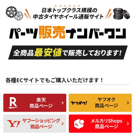
N
N
新品・新品未使用品
新品・新品未使用品
新車外し品（新古
S
S
新車外し品（新古
品）、イボ・ライン
品）
付き
走行距離も少なく、
走行距離も少なく、
A
A
目立つ傷もほとんど
非常に状態の良い中
ない中古品
古品
目立たない程度の使
走行距離・偏磨耗は
B
B
用傷があるが、良質
少ない、劣化のほと
な中古品
んどない中古品
各種ECサイトでもご購入いただけます！
使用感や傷があり、
偏磨耗・劣化は感じ
C
C
比較的きれいな中古
られるが、使用に問
品
題のない中古品
残り溝も少なく、偏
使用感や目立つ傷が
D
D
磨耗がみられ、短期
あり、一般的な中古
間使用できるくらい
品
の中古品