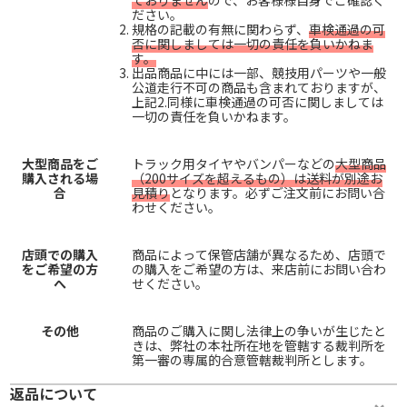
ておりません
ので、お客様様自身でご確認く
ださい。
規格の記載の有無に関わらず、
車検通過の可
否に関しましては一切の責任を負いかねま
す。
出品商品に中には一部、競技用パーツや一般
公道走行不可の商品も含まれておりますが、
上記2.同様に車検通過の可否に関しましては
一切の責任を負いかねます。
大型商品をご
トラック用タイヤやバンパーなどの
大型商品
購入される場
（200サイズを超えるもの）は送料が別途お
合
見積り
となります。必ずご注文前にお問い合
わせください。
店頭での購入
商品によって保管店舗が異なるため、店頭で
をご希望の方
の購入をご希望の方は、来店前にお問い合わ
へ
せください。
その他
商品のご購入に関し法律上の争いが生じたと
きは、弊社の本社所在地を管轄する裁判所を
第一審の専属的合意管轄裁判所とします。
返品について