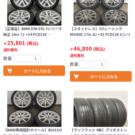
【正規品】BMW E90 E91 3シリーズ
【スタッドレス】OZレーシング
純正 16in 7J +34 PCD120 …
MSW85 17in 8J +35 PCD120 ピレリ
…
25,801
(税込)
￥
46,800
(税込)
￥
送料無料
送料無料
数量
数量
カートに入れる
カートに入れる
【BMW専用設計ホイール】BIASSO
【ランフラット 4本】ブリヂストン