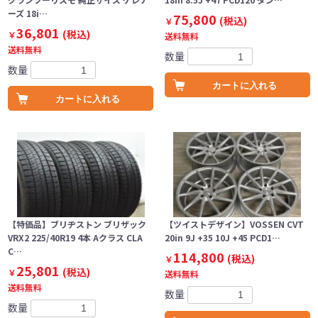
ーズ 18i…
75,800
(税込)
￥
36,801
(税込)
￥
送料無料
送料無料
数量
数量
カートに入れる
カートに入れる
【特価品】ブリヂストン ブリザック
【ツイストデザイン】VOSSEN CVT
VRX2 225/40R19 4本 Aクラス CLA
20in 9J +35 10J +45 PCD1…
C…
114,800
(税込)
￥
25,801
(税込)
￥
送料無料
送料無料
数量
数量