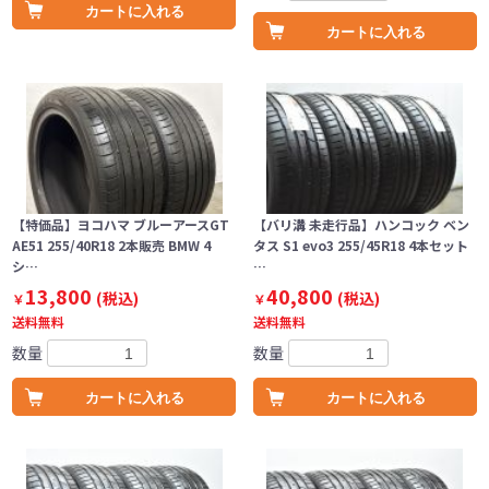
カートに入れる
カートに入れる
【特価品】ヨコハマ ブルーアースGT
【バリ溝 未走行品】ハンコック ベン
AE51 255/40R18 2本販売 BMW 4
タス S1 evo3 255/45R18 4本セット
シ…
…
13,800
40,800
(税込)
(税込)
￥
￥
送料無料
送料無料
数量
数量
カートに入れる
カートに入れる