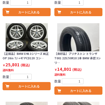
数量
数量
カートに入れる
カートに入れる
【正規品】BMW E46 3シリーズ 純正
【良好品】ブリヂストン トランザ
OP 16in 7J +47 PCD120 コン…
T001 225/50R18 1本 BMW 承認 3シ
リ…
25,801
(税込)
￥
14,801
(税込)
￥
送料無料
送料無料
数量
数量
カートに入れる
カートに入れる