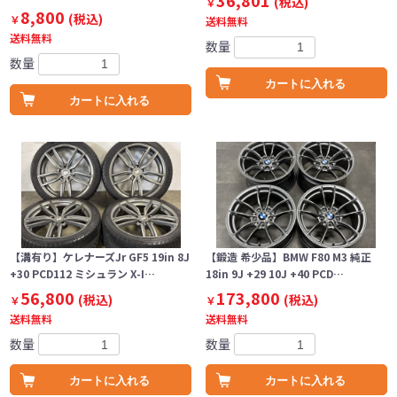
36,801
(税込)
￥
8,800
(税込)
￥
送料無料
送料無料
数量
数量
カートに入れる
カートに入れる
【溝有り】ケレナーズJr GF5 19in 8J
【鍛造 希少品】BMW F80 M3 純正
+30 PCD112 ミシュラン X-I…
18in 9J +29 10J +40 PCD…
56,800
173,800
(税込)
(税込)
￥
￥
送料無料
送料無料
数量
数量
カートに入れる
カートに入れる