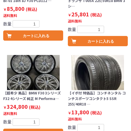
BI-01 18in 8J +30 PCD112 …
トランザ T005A 225/50R18 BMW 3
シ…
85,800
(税込)
￥
25,801
(税込)
￥
送料無料
送料無料
数量
数量
カートに入れる
カートに入れる
【超希少 美品】BMW F30 3シリーズ
【イボ付 特価品】コンチネンタル コ
F32 4シリーズ 純正 M Performa…
ンチスポーツコンタクト5 SSR
255/40R18 …
324,800
(税込)
￥
13,800
(税込)
￥
送料無料
送料無料
数量
数量