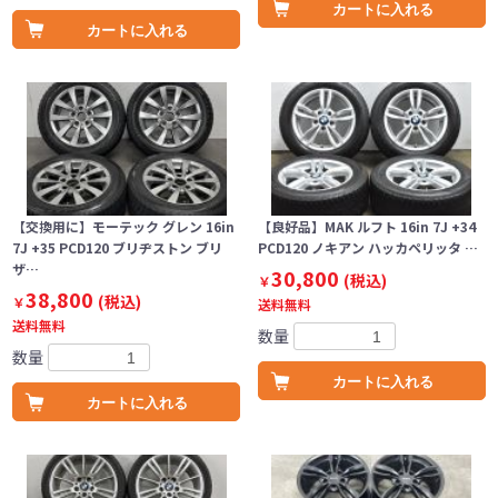
カートに入れる
カートに入れる
【交換用に】モーテック グレン 16in
【良好品】MAK ルフト 16in 7J +34
7J +35 PCD120 ブリヂストン ブリ
PCD120 ノキアン ハッカペリッタ …
ザ…
30,800
(税込)
￥
38,800
(税込)
￥
送料無料
送料無料
数量
数量
カートに入れる
カートに入れる