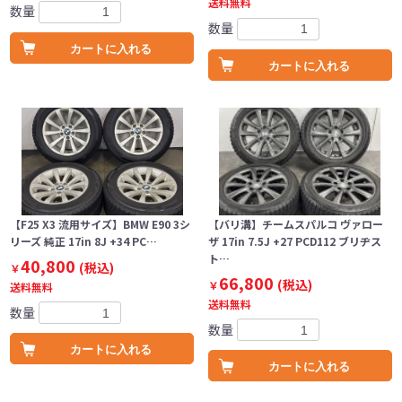
送料無料
数量
数量
カートに入れる
カートに入れる
【F25 X3 流用サイズ】BMW E90 3シ
【バリ溝】チームスパルコ ヴァロー
リーズ 純正 17in 8J +34 PC…
ザ 17in 7.5J +27 PCD112 ブリヂス
ト…
40,800
(税込)
￥
66,800
(税込)
￥
送料無料
送料無料
数量
数量
カートに入れる
カートに入れる