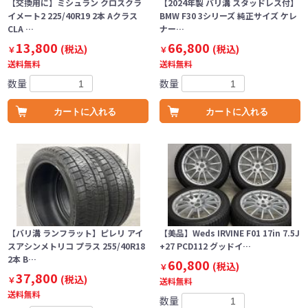
【交換用に】ミシュラン クロスクラ
【2024年製 バリ溝 スタッドレス付】
イメート2 225/40R19 2本 Aクラス
BMW F30 3シリーズ 純正サイズ ケレ
CLA …
ナー…
13,800
66,800
(税込)
(税込)
￥
￥
送料無料
送料無料
数量
数量
カートに入れる
カートに入れる
【バリ溝 ランフラット】ピレリ アイ
【美品】Weds IRVINE F01 17in 7.5J
スアシンメトリコ プラス 255/40R18
+27 PCD112 グッドイ…
2本 B…
60,800
(税込)
￥
37,800
(税込)
￥
送料無料
送料無料
数量