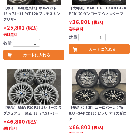
【ホイール程度良好】ボルベット
【大特価】MAK LUFT 18in 8J +34
16in 7J +31 PCD120 ブリヂストン
PCD120 ダンロップ ウィンターマ…
ブリザ…
36,801
(税込)
￥
25,801
(税込)
￥
送料無料
送料無料
数量
数量
カートに入れる
カートに入れる
【美品】BMW F30 F31 3シリーズ ラ
【美品 バリ溝】ユーロバーン 17in
グジュアリー 純正 17in 7.5J +3…
8JJ +34 PCD120 ピレリ アイスゼロ
ア…
46,800
(税込)
￥
66,800
(税込)
￥
送料無料