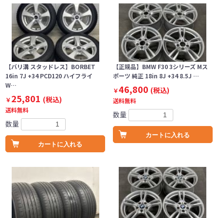
【バリ溝 スタッドレス】BORBET
【正規品】BMW F30 3シリーズ Mス
16in 7J +34 PCD120 ハイフライ
ポーツ 純正 18in 8J +34 8.5J …
W…
46,800
(税込)
￥
25,801
(税込)
￥
送料無料
送料無料
数量
数量
カートに入れる
カートに入れる