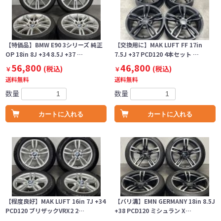
【特価品】BMW E90 3シリーズ 純正
【交換用に】MAK LUFT FF 17in
OP 18in 8J +34 8.5J +37 …
7.5J +37 PCD120 4本セット …
56,800
46,800
(税込)
(税込)
￥
￥
送料無料
送料無料
数量
数量
カートに入れる
カートに入れる
【程度良好】MAK LUFT 16in 7J +34
【バリ溝】EMN GERMANY 18in 8.5J
PCD120 ブリザックVRX2 2…
+38 PCD120 ミシュラン X…