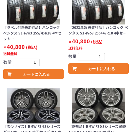
【ラベル付き未走行品】ハンコック
【2023年製 未走行品】ハンコック ベ
ベンタス S1 evo3 255/45R18 4本セ
ンタス S1 evo3 255/45R18 4本セ…
ット…
40,800
(税込)
￥
40,800
(税込)
￥
送料無料
送料無料
数量
数量
カートに入れる
カートに入れる
【希少サイズ】BMW F34 3シリーズ
【正規品】BMW F30 3シリーズ 純正
グランツーリスモ 純正サイズ ケレナ
18in 8.5J +47 PCD120 ダン…