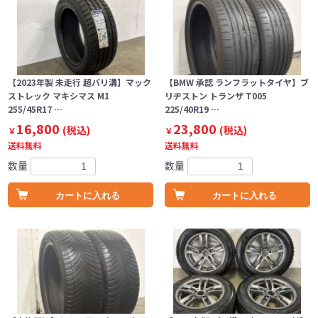
【2023年製 未走行 超バリ溝】マック
【BMW 承認 ランフラットタイヤ】ブ
ストレック マキシマス M1
リヂストン トランザ T005
255/45R17 …
225/40R19 …
16,800
23,800
(税込)
(税込)
￥
￥
送料無料
送料無料
数量
数量
カートに入れる
カートに入れる