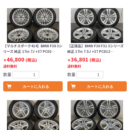
【マルチスポーク414】BMW F30 3シ
【正規品】BMW F30 F31 3シリーズ
リーズ 純正 17in 7J +37 PCD1…
純正 17in 7.5J +37 PCD12…
46,800
36,801
(税込)
(税込)
￥
￥
送料無料
送料無料
数量
数量
カートに入れる
カートに入れる