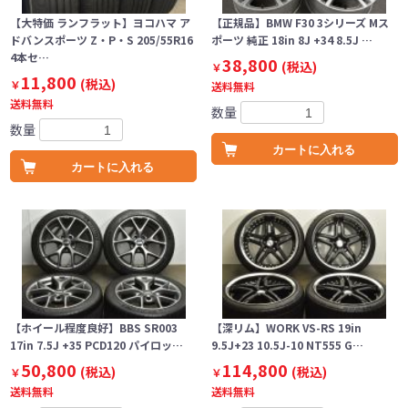
【大特価 ランフラット】ヨコハマ ア
【正規品】BMW F30 3シリーズ Mス
ドバンスポーツ Z・P・S 205/55R16
ポーツ 純正 18in 8J +34 8.5J …
4本セ…
38,800
(税込)
￥
11,800
(税込)
￥
送料無料
送料無料
数量
数量
カートに入れる
カートに入れる
【ホイール程度良好】BBS SR003
【深リム】WORK VS-RS 19in
17in 7.5J +35 PCD120 パイロッ…
9.5J+23 10.5J-10 NT555 G…
50,800
114,800
(税込)
(税込)
￥
￥
送料無料
送料無料