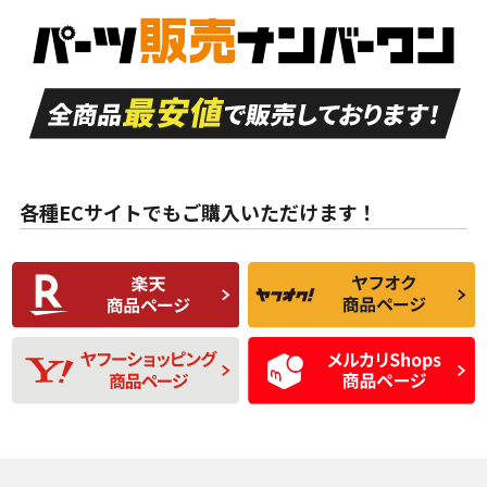
S
S
新車外し品（新古
品）、イボ・ライン
品）
付き
走行距離も少なく、
走行距離も少なく、
A
A
目立つ傷もほとんど
非常に状態の良い中
ない中古品
古品
目立たない程度の使
走行距離・偏磨耗は
B
B
用傷があるが、良質
少ない、劣化のほと
な中古品
んどない中古品
各種ECサイトでもご購入いただけます！
使用感や傷があり、
偏磨耗・劣化は感じ
C
C
比較的きれいな中古
られるが、使用に問
品
題のない中古品
残り溝も少なく、偏
使用感や目立つ傷が
D
D
磨耗がみられ、短期
あり、一般的な中古
間使用できるくらい
品
の中古品
使用感や大きな傷が
即タイヤ交換レベル
J
J
あり、落ちない汚れ
のタイヤ。ジャンク
がある。ジャンク品
品