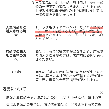
出品商品に中には一部、競技用パーツや一般
公道走行不可の商品も含まれておりますが、
上記2.同様に車検通過の可否に関しましては
一切の責任を負いかねます。
大型商品をご
トラック用タイヤやバンパーなどの
大型商品
購入される場
（200サイズを超えるもの）は送料が別途お
合
見積り
となります。必ずご注文前にお問い合
わせください。
店頭での購入
商品によって保管店舗が異なるため、店頭で
をご希望の方
の購入をご希望の方は、来店前にお問い合わ
へ
せください。
その他
商品のご購入に関し法律上の争いが生じたと
きは、弊社の本社所在地を管轄する裁判所を
第一審の専属的合意管轄裁判所とします。
返品について
原則お客様都合での返品はお受けしておりませんが、弊社の過
失による返品の場合は、商品代を商品と引き換えをもってご返