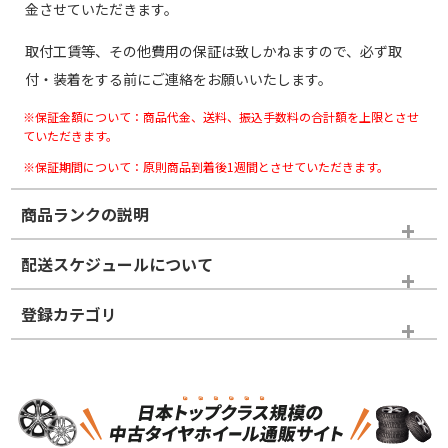
金させていただきます。
取付工賃等、その他費用の保証は致しかねますので、必ず取
付・装着をする前にご連絡をお願いいたします。
※保証金額について：商品代金、送料、振込手数料の合計額を上限とさせ
ていただきます。
※保証期間について：原則商品到着後1週間とさせていただきます。
商品ランクの説明
※商品ランクは出品者の主観により判断しておりますので、あら
配送スケジュールについて
かじめご了承ください。
登録カテゴリ
ホイールランク
タイヤランク
スタッドレスタイヤホイールセット
N
N
スタッドレスタイヤホイールセット
18インチ
＞
新品・新品未使用品
新品・新品未使用品
新車外し品（新古