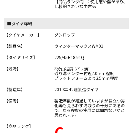
【商品ランクC】：使用感や傷があり、
比較的きれいな中古品
■タイヤ詳細
【タイヤメーカー】
ダンロップ
【製品名】
ウィンターマックスWM01
【タイヤサイズ】
225/45R18 91Q
【残溝】
8分山程度 (バリ溝)
残り溝センター付近7.0ｍｍ程度
プラットフォームより3.5ｍｍ程度
【製造年】
2019年 42週製造タイヤ
【備考】
製造年数が経過していますが目立つ劣
化等も見られず溝残りの十分にあるの
で、ある程度の使用には問題ないかと
思われます。
C
【商品ランク】