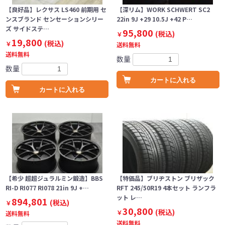
【良好品】レクサス LS460 前期用 セ
【深リム】WORK SCHWERT SC2
ンスブランド センセーションシリー
22in 9J +29 10.5J +42 P…
ズ サイドステ…
95,800
(税込)
￥
19,800
(税込)
￥
送料無料
送料無料
数量
数量
カートに入れる
カートに入れる
【希少 超超ジュラルミン鍛造】BBS
【特価品】ブリヂストン ブリザック
RI-D RI077 RI078 21in 9J +…
RFT 245/50R19 4本セット ランフラ
ット レ…
894,801
(税込)
￥
30,800
(税込)
￥
送料無料
送料無料