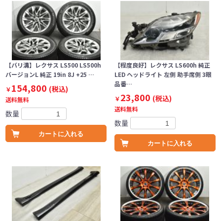
【バリ溝】レクサス LS500 LS500h
【程度良好】レクサス LS600h 純正
バージョンL 純正 19in 8J +25 …
LED ヘッドライト 左側 助手席側 3眼
品番…
154,800
(税込)
￥
23,800
(税込)
￥
送料無料
送料無料
数量
数量
カートに入れる
カートに入れる