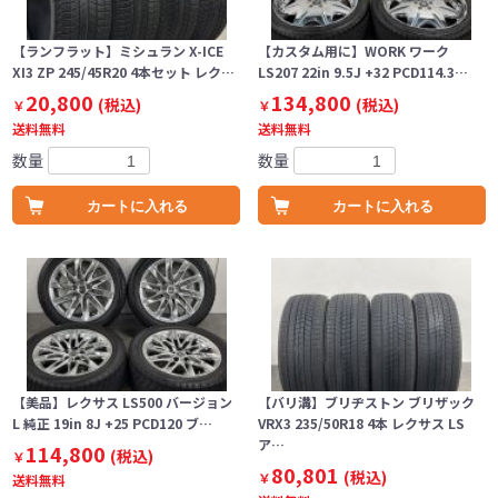
【ランフラット】ミシュラン X-ICE
【カスタム用に】WORK ワーク
XI3 ZP 245/45R20 4本セット レク…
LS207 22in 9.5J +32 PCD114.3…
20,800
134,800
(税込)
(税込)
￥
￥
送料無料
送料無料
数量
数量
カートに入れる
カートに入れる
【美品】レクサス LS500 バージョン
【バリ溝】ブリヂストン ブリザック
L 純正 19in 8J +25 PCD120 ブ…
VRX3 235/50R18 4本 レクサス LS
ア…
114,800
(税込)
￥
80,801
(税込)
￥
送料無料