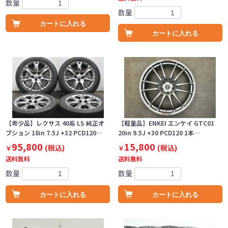
数量
数量
カートに入れる
カートに入れる
【希少品】レクサス 40系 LS 純正オ
【軽量品】ENKEI エンケイ GTC01
プション 18in 7.5J +32 PCD120…
20in 9.5J +30 PCD120 1本…
95,800
15,800
(税込)
(税込)
￥
￥
送料無料
送料無料
数量
数量
カートに入れる
カートに入れる