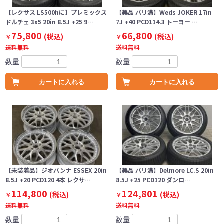
【レクサス LS500hに】プレミックス
【美品 バリ溝】Weds JOKER 17in
ドルチェ 3x5 20in 8.5J +25 9…
7J +40 PCD114.3 トーヨー …
75,800
66,800
(税込)
(税込)
￥
￥
送料無料
送料無料
数量
数量
カートに入れる
カートに入れる
【未装着品】ジオバンナ ESSEX 20in
【美品 バリ溝】Delmore LC.S 20in
8.5J +20 PCD120 4本 レクサ…
8.5J +25 PCD120 ダンロ…
114,800
124,801
(税込)
(税込)
￥
￥
送料無料
送料無料
数量
数量