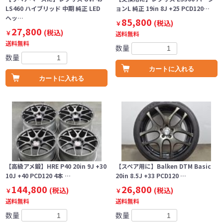
LS460 ハイブリッド 中期 純正 LED
ョンL 純正 19in 8J +25 PCD120…
ヘッ…
85,800
(税込)
￥
27,800
(税込)
￥
送料無料
送料無料
数量
数量
カートに入れる
カートに入れる
【高級アメ鍛】HRE P40 20in 9J +30
【スペア用に】Balken DTM Basic
10J +40 PCD120 4本 …
20in 8.5J +33 PCD120 …
144,800
26,800
(税込)
(税込)
￥
￥
送料無料
送料無料
数量
数量