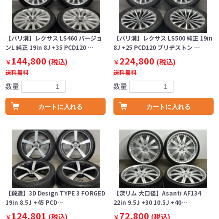
【バリ溝】レクサス LS460 バージョ
【バリ溝】レクサス LS500 純正 19in
ンL 純正 19in 8J +35 PCD120 …
8J +25 PCD120 ブリヂストン …
144,800
224,800
(税込)
(税込)
￥
￥
送料無料
送料無料
数量
数量
カートに入れる
カートに入れる
【鍛造】3D Design TYPE 3 FORGED
【深リム 大口径】Asanti AF134
19in 8.5J +45 PCD…
22in 9.5J +30 10.5J +40…
124,801
72,800
(税込)
(税込)
￥
￥