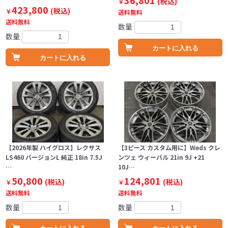
36,801
(税込)
￥
423,800
(税込)
￥
送料無料
送料無料
数量
数量
カートに入れる
カートに入れる
【2026年製 ハイグロス】レクサス
【3ピース カスタム用に】Weds クレ
LS460 バージョンL 純正 18in 7.5J
ンツェ ウィーバル 21in 9J +21
…
10J…
50,800
124,801
(税込)
(税込)
￥
￥
送料無料
送料無料
数量
数量