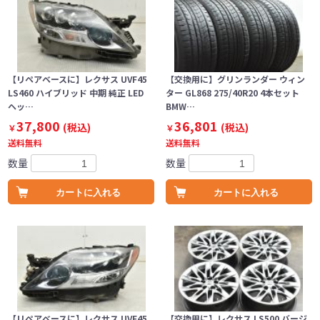
【リペアベースに】レクサス UVF45
【交換用に】グリンランダー ウィン
LS460 ハイブリッド 中期 純正 LED
ター GL868 275/40R20 4本セット
ヘッ…
BMW…
37,800
36,801
(税込)
(税込)
￥
￥
送料無料
送料無料
数量
数量
カートに入れる
カートに入れる
【リペアベースに】レクサス UVF45
【交換用に】レクサス LS500 バージ