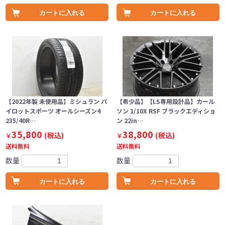
カートに入れる
カートに入れる
【2022年製 未使用品】ミシュラン パ
【希少品】【LS専用設計品】カール
イロットスポーツ オールシーズン4
ソン 1/10X RSF ブラックエディショ
235/40R…
ン 22in…
35,800
38,800
(税込)
(税込)
￥
￥
送料無料
送料無料
数量
数量
カートに入れる
カートに入れる