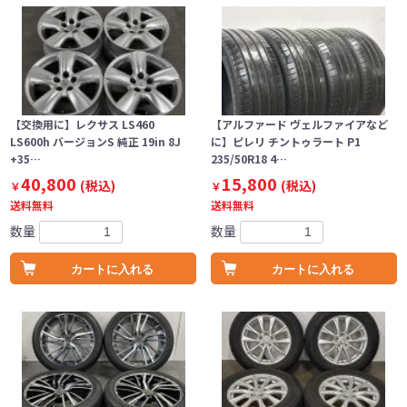
【交換用に】レクサス LS460
【アルファード ヴェルファイアなど
LS600h バージョンS 純正 19in 8J
に】ピレリ チントゥラート P1
+35…
235/50R18 4…
40,800
15,800
(税込)
(税込)
￥
￥
送料無料
送料無料
数量
数量
カートに入れる
カートに入れる