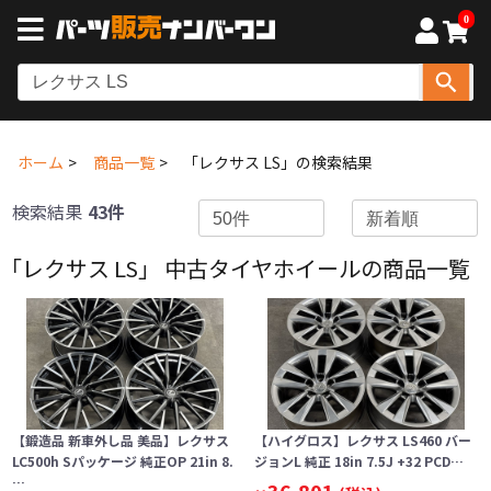
0
ホーム
商品一覧
「レクサス LS」の検索結果
検索結果
43件
「レクサス LS」 中古タイヤホイールの商品一覧
【鍛造品 新車外し品 美品】レクサス
【ハイグロス】レクサス LS460 バー
LC500h Sパッケージ 純正OP 21in 8.
ジョンL 純正 18in 7.5J +32 PCD…
…