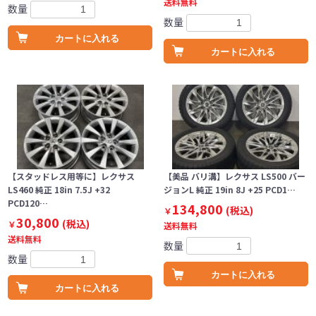
送料無料
数量
数量
カートに入れる
カートに入れる
【スタッドレス用等に】レクサス
【美品 バリ溝】レクサス LS500 バー
LS460 純正 18in 7.5J +32
ジョンL 純正 19in 8J +25 PCD1…
PCD120…
134,800
(税込)
￥
30,800
(税込)
￥
送料無料
送料無料
数量
数量
カートに入れる
カートに入れる