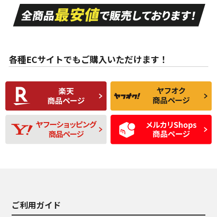
走行距離も少なく、
走行距離も少なく、
A
A
目立つ傷もほとんど
非常に状態の良い中
ない中古品
古品
目立たない程度の使
走行距離・偏磨耗は
B
B
用傷があるが、良質
少ない、劣化のほと
な中古品
んどない中古品
各種ECサイトでもご購入いただけます！
使用感や傷があり、
偏磨耗・劣化は感じ
C
C
比較的きれいな中古
られるが、使用に問
品
題のない中古品
残り溝も少なく、偏
使用感や目立つ傷が
D
D
磨耗がみられ、短期
あり、一般的な中古
間使用できるくらい
品
の中古品
使用感や大きな傷が
即タイヤ交換レベル
J
J
あり、落ちない汚れ
のタイヤ。ジャンク
がある。ジャンク品
品
ご利用ガイド