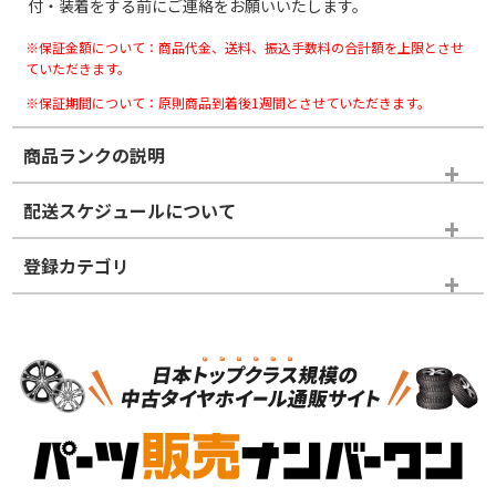
付・装着をする前にご連絡をお願いいたします。
※保証金額について：商品代金、送料、振込手数料の合計額を上限とさせ
ていただきます。
※保証期間について：原則商品到着後1週間とさせていただきます。
商品ランクの説明
※商品ランクは出品者の主観により判断しておりますので、あら
配送スケジュールについて
かじめご了承ください。
登録カテゴリ
ホイールランク
タイヤランク
タイヤのみ
N
N
タイヤのみ
20インチ
＞
新品・新品未使用品
新品・新品未使用品
新車外し品（新古
S
S
新車外し品（新古
品）、イボ・ライン
品）
付き