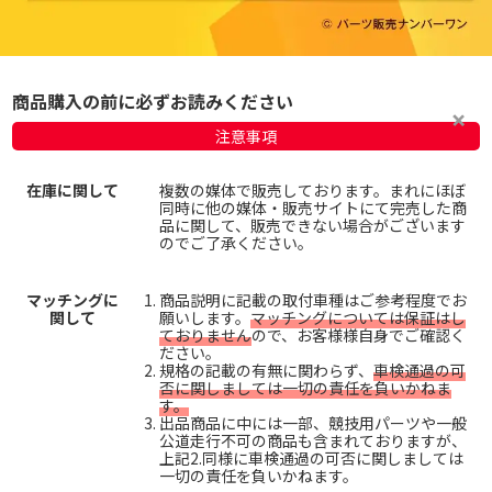
商品購入の前に必ずお読みください
注意事項
在庫に関して
複数の媒体で販売しております。まれにほぼ
同時に他の媒体・販売サイトにて完売した商
品に関して、販売できない場合がございます
のでご了承ください。
マッチングに
商品説明に記載の取付車種はご参考程度でお
関して
願いします。
マッチングについては保証はし
ておりません
ので、お客様様自身でご確認く
ださい。
規格の記載の有無に関わらず、
車検通過の可
否に関しましては一切の責任を負いかねま
す。
出品商品に中には一部、競技用パーツや一般
公道走行不可の商品も含まれておりますが、
上記2.同様に車検通過の可否に関しましては
一切の責任を負いかねます。