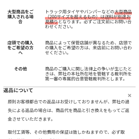
大型商品をご
トラック用タイヤやバンパーなどの
大型商品
購入される場
（200サイズを超えるもの）は送料が別途お
合
見積り
となります。必ずご注文前にお問い合
わせください。
店頭での購入
商品によって保管店舗が異なるため、店頭で
をご希望の方
の購入をご希望の方は、来店前にお問い合わ
へ
せください。
その他
商品のご購入に関し法律上の争いが生じたと
きは、弊社の本社所在地を管轄する裁判所を
第一審の専属的合意管轄裁判所とします。
返品について
原則お客様都合での返品はお受けしておりませんが、弊社の過
失による返品の場合は、商品代を商品と引き換えをもってご返
金させていただきます。
取付工賃等、その他費用の保証は致しかねますので、必ず取