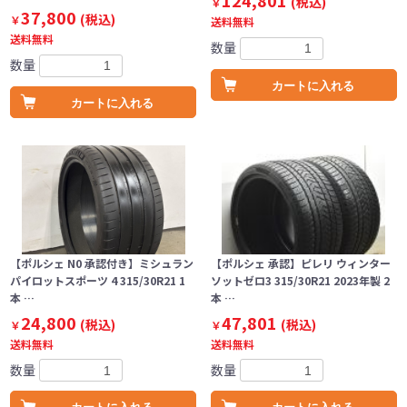
124,801
(税込)
￥
37,800
(税込)
￥
送料無料
送料無料
数量
数量
カートに入れる
カートに入れる
【ポルシェ N0 承認付き】ミシュラン
【ポルシェ 承認】ピレリ ウィンター
パイロットスポーツ 4 315/30R21 1
ソットゼロ3 315/30R21 2023年製 2
本 …
本 …
24,800
47,801
(税込)
(税込)
￥
￥
送料無料
送料無料
数量
数量