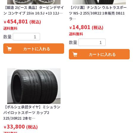
【鍛造 2ピース 美品】タービンデザイ
【バリ溝】ナンカン ウルトラスポー
ン コンケイブ 23in 10.5J +13 12J…
ツ NS-2 255/30R22 1本販売 DB11
ラ…
454,801
(税込)
￥
14,801
(税込)
￥
送料無料
送料無料
数量
数量
カートに入れる
カートに入れる
【ポルシェ承認タイヤ】ミシュラン
パイロットスポーツ カップ2
325/30R21 2本セ…
33,800
(税込)
￥