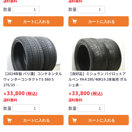
送料無料
送料無料
数量
数量
カートに入れる
カートに入れる
【2024年製 バリ溝】コンチネンタル
【良好品】ミシュラン パイロットア
ウィンターコンタクトTS 860 S
ルペン PA4 295/40R19 2本販売 ポル
275/35…
シェ承…
33,800
33,800
(税込)
(税込)
￥
￥
送料無料
送料無料
数量
数量
カートに入れる
カートに入れる