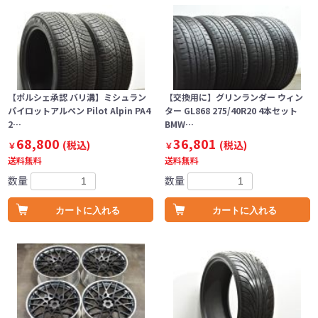
【ポルシェ承認 バリ溝】ミシュラン
【交換用に】グリンランダー ウィン
パイロットアルペン Pilot Alpin PA4
ター GL868 275/40R20 4本セット
2…
BMW…
68,800
36,801
(税込)
(税込)
￥
￥
送料無料
送料無料
数量
数量
カートに入れる
カートに入れる