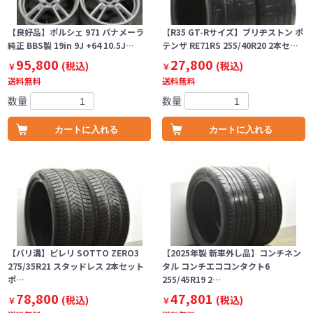
【良好品】ポルシェ 971 パナメーラ
【R35 GT-Rサイズ】ブリヂストン ポ
純正 BBS製 19in 9J +64 10.5J…
テンザ RE71RS 255/40R20 2本セ…
95,800
27,800
(税込)
(税込)
￥
￥
送料無料
送料無料
数量
数量
カートに入れる
カートに入れる
【バリ溝】ピレリ SOTTO ZERO3
【2025年製 新車外し品】コンチネン
275/35R21 スタッドレス 2本セット
タル コンチエココンタクト6
ポ…
255/45R19 2…
78,800
47,801
(税込)
(税込)
￥
￥