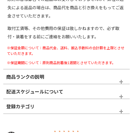
失による返品の場合は、商品代を商品と引き換えをもってご返
金させていただきます。
取付工賃等、その他費用の保証は致しかねますので、必ず取
付・装着をする前にご連絡をお願いいたします。
※保証金額について：商品代金、送料、振込手数料の合計額を上限とさせ
ていただきます。
※保証期間について：原則商品到着後1週間とさせていただきます。
商品ランクの説明
※商品ランクは出品者の主観により判断しておりますので、あら
配送スケジュールについて
かじめご了承ください。
登録カテゴリ
ホイールランク
タイヤランク
ホイールのみ
N
N
ホイールのみ
23インチ以上
＞
新品・新品未使用品
新品・新品未使用品