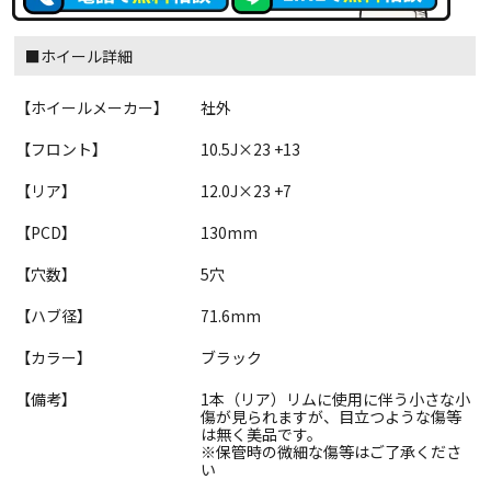
■ホイール詳細
【ホイールメーカー】
社外
【フロント】
10.5J×23 +13
【リア】
12.0J×23 +7
【PCD】
130mm
【穴数】
5穴
【ハブ径】
71.6mm
【カラー】
ブラック
【備考】
1本（リア）リムに使用に伴う小さな小
傷が見られますが、目立つような傷等
は無く美品です。
※保管時の微細な傷等はご了承くださ
い