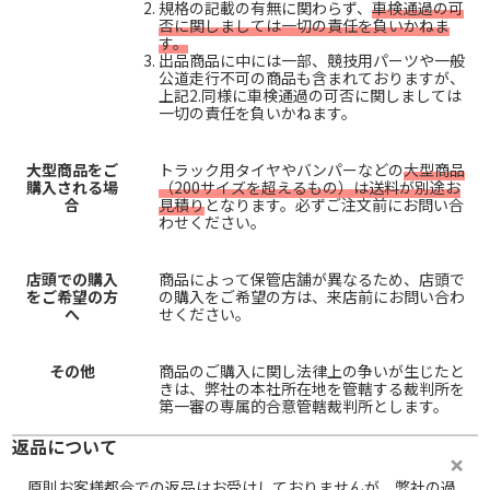
規格の記載の有無に関わらず、
車検通過の可
否に関しましては一切の責任を負いかねま
す。
出品商品に中には一部、競技用パーツや一般
公道走行不可の商品も含まれておりますが、
上記2.同様に車検通過の可否に関しましては
一切の責任を負いかねます。
大型商品をご
トラック用タイヤやバンパーなどの
大型商品
購入される場
（200サイズを超えるもの）は送料が別途お
合
見積り
となります。必ずご注文前にお問い合
わせください。
店頭での購入
商品によって保管店舗が異なるため、店頭で
をご希望の方
の購入をご希望の方は、来店前にお問い合わ
へ
せください。
その他
商品のご購入に関し法律上の争いが生じたと
きは、弊社の本社所在地を管轄する裁判所を
第一審の専属的合意管轄裁判所とします。
返品について
原則お客様都合での返品はお受けしておりませんが、弊社の過