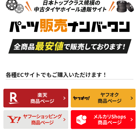
新車外し品（新古
S
S
新車外し品（新古
品）、イボ・ライン
品）
付き
走行距離も少なく、
走行距離も少なく、
A
A
目立つ傷もほとんど
非常に状態の良い中
ない中古品
古品
目立たない程度の使
走行距離・偏磨耗は
B
B
用傷があるが、良質
少ない、劣化のほと
な中古品
んどない中古品
各種ECサイトでもご購入いただけます！
使用感や傷があり、
偏磨耗・劣化は感じ
C
C
比較的きれいな中古
られるが、使用に問
品
題のない中古品
残り溝も少なく、偏
使用感や目立つ傷が
D
D
磨耗がみられ、短期
あり、一般的な中古
間使用できるくらい
品
の中古品
使用感や大きな傷が
即タイヤ交換レベル