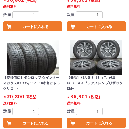
(税込)
(税込)
￥
￥
送料無料
送料無料
数量
数量
カートに入れる
カートに入れる
【交換用に】ダンロップ ウインター
【美品】バルミナ 17in 7J +38
マックス03 225/65R17 4本セット レ
PCD114.3 ブリヂストン ブリザック
クサス …
DM…
20,800
36,801
(税込)
(税込)
￥
￥
送料無料
送料無料
数量
数量
カートに入れる
カートに入れる