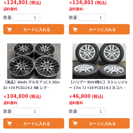
124,801
124,801
(税込)
(税込)
￥
￥
送料無料
送料無料
数量
数量
カートに入れる
カートに入れる
【美品】Weds デルモア LC.S 20in
【ハリアー RAV4等に】ストレンジャ
8J +30 PCD114.3 4本 レク…
ー 17in 7J +38 PCD114.3 ヨコハ…
104,800
46,800
(税込)
(税込)
￥
￥
送料無料
送料無料
数量
数量
カートに入れる
カートに入れる