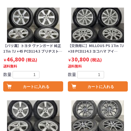
【バリ溝】トヨタ ヴァンガード 純正
【交換用に】MILLOUS PS 17in 7J
17in 7J +45 PCD114.3 ブリヂスト…
+38 PCD114.3 ヨコハマ アイ…
46,800
30,800
(税込)
(税込)
￥
￥
送料無料
送料無料
数量
数量
カートに入れる
カートに入れる