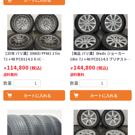
カートに入れる
【25年 バリ溝】ENKEI PFM1 17in
【美品 バリ溝】Weds ジョーカー
7J +48 PCD114.3 X-IC…
18in 7J +40 PCD114.3 ブリヂスト…
114,800
144,800
(税込)
(税込)
￥
￥
送料無料
送料無料
数量
数量
カートに入れる
カートに入れる