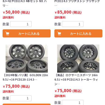
8J+42 PCD114.3 4本セット NX ハ
PCD114.3 ブリヂストン ブリザック
リ…
…
50,800
85,800
(税込)
(税込)
￥
￥
送料無料
送料無料
数量
数量
カートに入れる
カートに入れる
【2024年製 バリ溝】GOLDEN 22in
【美品】ロクサーニスポーツ 16in
9.5J +16 PCD120-114.3…
6.5J +38 PCD114.3 トーヨー ウィ
ン…
75,800
(税込)
￥
75,800
(税込)
￥
送料無料
送料無料
数量
数量