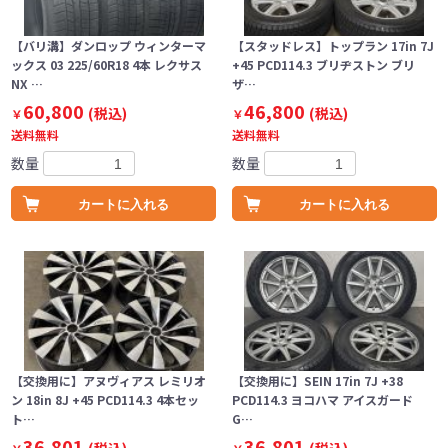
【バリ溝】ダンロップ ウィンターマ
【スタッドレス】トップラン 17in 7J
ックス 03 225/60R18 4本 レクサス
+45 PCD114.3 ブリヂストン ブリ
NX …
ザ…
60,800
46,800
(税込)
(税込)
￥
￥
送料無料
送料無料
数量
数量
カートに入れる
カートに入れる
【交換用に】アヌヴィアス レミリオ
【交換用に】SEIN 17in 7J +38
ン 18in 8J +45 PCD114.3 4本セッ
PCD114.3 ヨコハマ アイスガード
ト…
G…
36,801
36,801