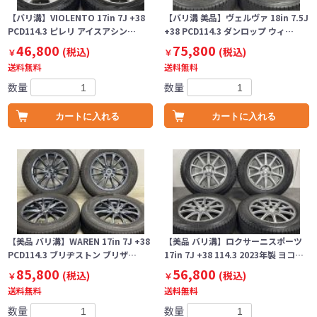
【バリ溝】VIOLENTO 17in 7J +38
【バリ溝 美品】ヴェルヴァ 18in 7.5J
PCD114.3 ピレリ アイスアシン…
+38 PCD114.3 ダンロップ ウィ…
46,800
75,800
(税込)
(税込)
￥
￥
送料無料
送料無料
数量
数量
カートに入れる
カートに入れる
【美品 バリ溝】WAREN 17in 7J +38
【美品 バリ溝】ロクサーニスポーツ
PCD114.3 ブリヂストン ブリザ…
17in 7J +38 114.3 2023年製 ヨコ…
85,800
56,800
(税込)
(税込)
￥
￥
送料無料
送料無料
数量
数量