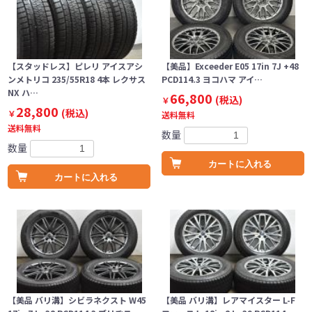
【スタッドレス】ピレリ アイスアシ
【美品】Exceeder E05 17in 7J +48
ンメトリコ 235/55R18 4本 レクサス
PCD114.3 ヨコハマ アイ…
NX ハ…
66,800
(税込)
￥
28,800
(税込)
￥
送料無料
送料無料
数量
数量
カートに入れる
カートに入れる
【美品 バリ溝】シビラネクスト W45
【美品 バリ溝】レアマイスター L-F