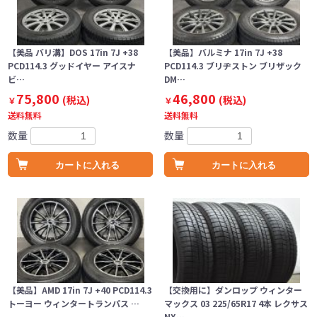
【美品 バリ溝】DOS 17in 7J +38
【美品】バルミナ 17in 7J +38
PCD114.3 グッドイヤー アイスナ
PCD114.3 ブリヂストン ブリザック
ビ…
DM…
75,800
46,800
(税込)
(税込)
￥
￥
送料無料
送料無料
数量
数量
カートに入れる
カートに入れる
【美品】AMD 17in 7J +40 PCD114.3
【交換用に】ダンロップ ウィンター
トーヨー ウィンタートランパス …
マックス 03 225/65R17 4本 レクサス
NX…