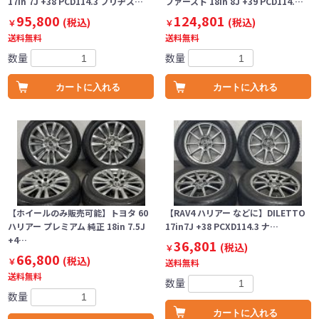
17in 7J +38 PCD114.3 ブリヂス…
ファースト 18in 8J +39 PCD114.…
95,800
124,801
(税込)
(税込)
￥
￥
送料無料
送料無料
数量
数量
カートに入れる
カートに入れる
【ホイールのみ販売可能】トヨタ 60
【RAV4 ハリアー などに】DILETTO
ハリアー プレミアム 純正 18in 7.5J
17in7J +38 PCXD114.3 ナ…
+4…
36,801
(税込)
￥
66,800
(税込)
￥
送料無料
送料無料
数量
数量
カートに入れる