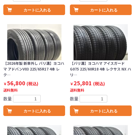
カートに入れる
カートに入れる
【2026年製 新車外し バリ溝】ヨコハ
【バリ溝】ヨコハマ アイスガード
マ アドバンV03 225/65R17 4本 レ
G075 225/60R18 4本 レクサス NX ハ
ク…
リ…
56,800
25,801
(税込)
(税込)
￥
￥
送料無料
送料無料
数量
数量
カートに入れる
カートに入れる