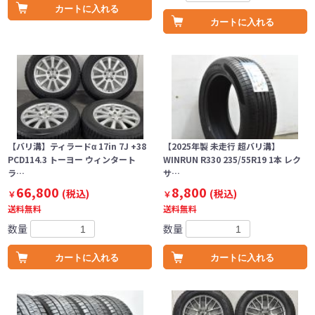
カートに入れる
カートに入れる
【バリ溝】ティラードα 17in 7J +38
【2025年製 未走行 超バリ溝】
PCD114.3 トーヨー ウィンタート
WINRUN R330 235/55R19 1本 レク
ラ…
サ…
66,800
8,800
(税込)
(税込)
￥
￥
送料無料
送料無料
数量
数量
カートに入れる
カートに入れる