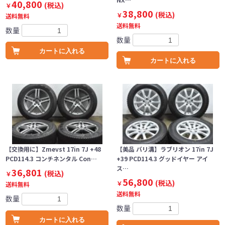
40,800
(税込)
￥
38,800
(税込)
￥
送料無料
送料無料
数量
数量
カートに入れる
カートに入れる
【交換用に】Zmevst 17in 7J +48
【美品 バリ溝】ラブリオン 17in 7J
PCD114.3 コンチネンタル Con…
+39 PCD114.3 グッドイヤー アイ
ス…
36,801
(税込)
￥
56,800
(税込)
￥
送料無料
送料無料
数量
数量
カートに入れる