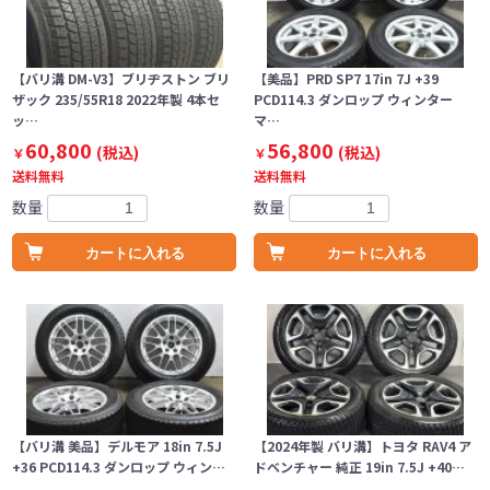
【バリ溝 DM-V3】ブリヂストン ブリ
【美品】PRD SP7 17in 7J +39
ザック 235/55R18 2022年製 4本セ
PCD114.3 ダンロップ ウィンター
ッ…
マ…
60,800
56,800
(税込)
(税込)
￥
￥
送料無料
送料無料
数量
数量
カートに入れる
カートに入れる
【バリ溝 美品】デルモア 18in 7.5J
【2024年製 バリ溝】トヨタ RAV4 ア
+36 PCD114.3 ダンロップ ウィン…
ドベンチャー 純正 19in 7.5J +40…