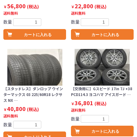
56,800
22,800
(税込)
(税込)
￥
￥
送料無料
送料無料
数量
数量
カートに入れる
カートに入れる
【スタッドレス】ダンロップ ウイン
【交換用に】Gスピード 17in 7J +38
ターマックス 03 225/60R18 レクサ
PCD114.3 ヨコハマ アイスガード …
ス NX …
36,801
(税込)
￥
40,800
(税込)
￥
送料無料
送料無料
数量
数量
カートに入れる