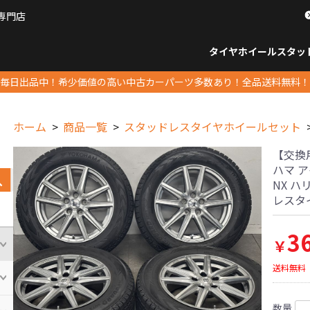
専門店
パーツ販売ナンバーワン
タイヤホイール
スタッ
すべてのサイズ
14インチ以下
15インチ
16インチ
17インチ
18インチ
19インチ
20インチ
21インチ
22インチ
23インチ以上
すべて
14イ
15イン
16イン
17イン
18イン
19イン
20イン
21イン
22イン
23イ
毎日出品中！希少価値の高い中古カーパーツ多数あり！全品送料無料！
ホーム
商品一覧
スタッドレスタイヤホイールセット
【交換用に
ハマ ア
NX ハ
レスタ
3
￥
送料無料
数量