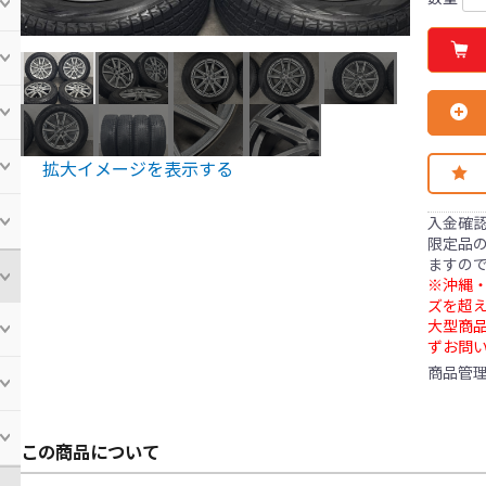
拡大イメージを表示する
入金確
限定品の
ますの
※沖縄・
ズを超え
大型商
ずお問
商品管
この商品について