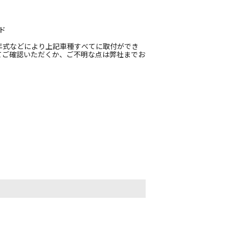
ード
年式などにより上記車種すべてに取付ができ
てご確認いただくか、ご不明な点は弊社までお