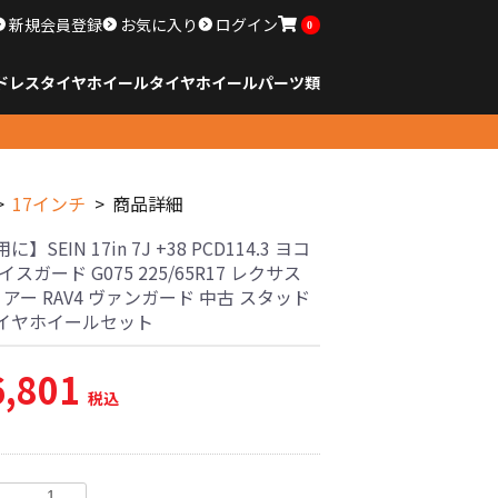
新規会員登録
お気に入り
ログイン
0
ドレスタイヤホイール
タイヤ
ホイール
パーツ類
のサイズ
ンチ以下
チ
チ
チ
チ
チ
チ
チ
チ
ンチ以上
すべてのサイズ
14インチ以下
15インチ
16インチ
17インチ
18インチ
19インチ
20インチ
21インチ
22インチ
23インチ以上
すべてのサイズ
14インチ以下
15インチ
16インチ
17インチ
18インチ
19インチ
20インチ
21インチ
22インチ
23インチ以上
すべてのパーツ
17インチ
商品詳細
】SEIN 17in 7J +38 PCD114.3 ヨコ
イスガード G075 225/65R17 レクサス
リアー RAV4 ヴァンガード 中古 スタッド
イヤホイールセット
6,801
税込