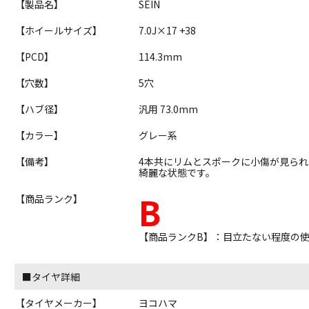
【製品名】
SEIN
【ホイールサイズ】
7.0J×17 +38
【PCD】
114.3mm
【穴数】
5穴
【ハブ径】
汎用 73.0mm
【カラー】
グレー系
【備考】
4本共にリムとスポークに小傷が見ら
綺麗な状態です。
B
【商品ランク】
【商品ランクB】：目立たない程度の
■タイヤ詳細
【タイヤメーカー】
ヨコハマ