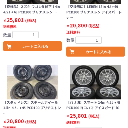
【良好品】スズキ ワゴンR 純正 14in
【交換用に】LEBEN 13in 4J +49
4.5J +45 PCD100 ブリヂストン …
PCD100 ブリヂストン アイスパート
ナ…
25,801
(税込)
￥
20,800
(税込)
￥
送料無料
送料無料
数量
数量
カートに入れる
カートに入れる
【スタッドレス】スチールホイール
【バリ溝】スマート 14in 4.5J +43
14in 4.5J +45 PCD100 ブリヂストン
PCD100 ヨコハマ アイスガード iG…
…
25,801
(税込)
￥
20,800
(税込)
￥
送料無料
送料無料