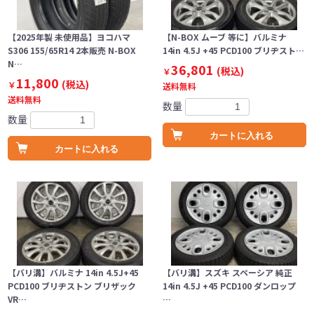
【2025年製 未使用品】ヨコハマ
【N-BOX ムーブ 等に】バルミナ
S306 155/65R14 2本販売 N-BOX
14in 4.5J +45 PCD100 ブリヂスト…
N…
36,801
(税込)
￥
11,800
(税込)
￥
送料無料
送料無料
数量
数量
カートに入れる
カートに入れる
【バリ溝】バルミナ 14in 4.5J+45
【バリ溝】スズキ スペーシア 純正
PCD100 ブリヂストン ブリザック
14in 4.5J +45 PCD100 ダンロップ
VR…
…