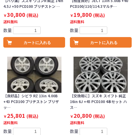
【バリ溝】スズキ ワゴンR 純正 14in
【程度良好】JECT 13in 5.00B +40
4.5J +50 PCD100 ブリヂストン …
PCD100/110/114.3マルチ…
30,800
19,800
(税込)
(税込)
￥
￥
送料無料
送料無料
数量
数量
カートに入れる
カートに入れる
【良好品】シビラ RZ 13in 4.00B
【交換用に】スズキ スイフト 純正
+43 PCD100 ブリヂストン ブリザ
16in 6J +45 PCD100 4本セット ハ
ッ…
ス…
25,801
20,800
(税込)
(税込)
￥
￥
送料無料
送料無料
数量
数量