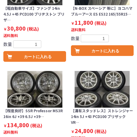
【軽自動車サイズ】ファング 14in
【N-BOX スペーシア 等に】ヨコハマ
4.5J +45 PCD100 ブリヂストン ブリ
ブルーアース ES ES32 165/55R15…
ザ…
11,800
(税込)
￥
30,800
(税込)
￥
送料無料
送料無料
数量
数量
カートに入れる
カートに入れる
【程度良好】SSR Professor MS3R
【溝有スタッドレス】ストレンジャー
16in 6J +39 6.5J +39…
14in 5J +43 PCD100 ブリザック
VR…
134,800
(税込)
￥
24,800
(税込)
￥
送料無料