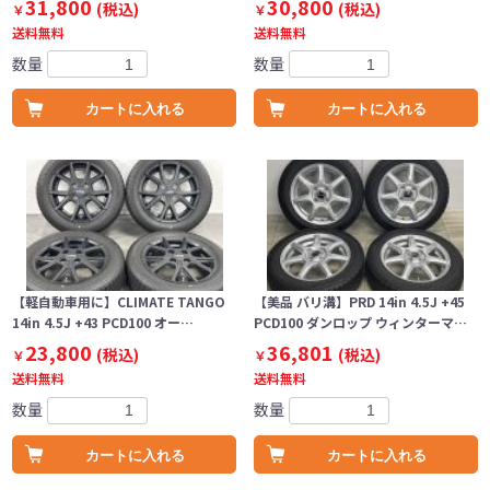
31,800
30,800
(税込)
(税込)
￥
￥
送料無料
送料無料
数量
数量
カートに入れる
カートに入れる
【軽自動車用に】CLIMATE TANGO
【美品 バリ溝】PRD 14in 4.5J +45
14in 4.5J +43 PCD100 オー…
PCD100 ダンロップ ウィンターマ…
23,800
36,801
(税込)
(税込)
￥
￥
送料無料
送料無料
数量
数量
カートに入れる
カートに入れる