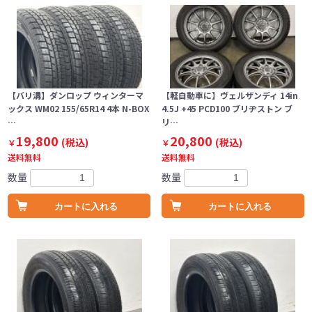
【バリ溝】ダンロップ ウィンターマ
【軽自動車に】ヴェルザンディ 14in
ックス WM02 155/65R14 4本 N-BOX
4.5J +45 PCD100 ブリヂストン ブ
…
リ…
19,800
20,800
(税込)
(税込)
￥
￥
送料無料
送料無料
数量
数量
カートに入れる
カートに入れる