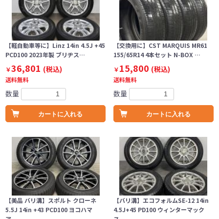
【軽自動車等に】Linz 14in 4.5J +45
【交換用に】CST MARQUIS MR61
PCD100 2023年製 ブリヂス…
155/65R14 4本セット N-BOX …
36,801
15,800
(税込)
(税込)
￥
￥
送料無料
送料無料
数量
数量
カートに入れる
カートに入れる
【美品 バリ溝】スポルト クローネ
【バリ溝】エコフォルムSE-12 14in
5.5J 14in +43 PCD100 ヨコハマ
4.5J+45 PD100 ウィンターマック
ア…
ス…