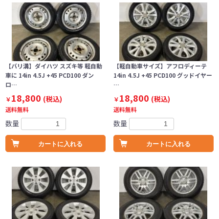
【バリ溝】ダイハツ スズキ等 軽自動
【軽自動車サイズ】アフロディーテ
車に 14in 4.5J +45 PCD100 ダン
14in 4.5J +45 PCD100 グッドイヤー
ロ…
…
18,800
18,800
(税込)
(税込)
￥
￥
送料無料
送料無料
数量
数量
カートに入れる
カートに入れる