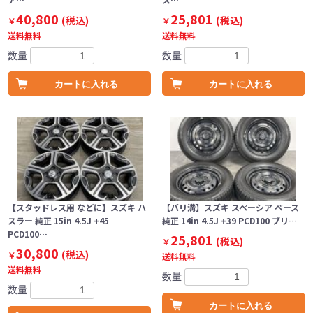
40,800
25,801
(税込)
(税込)
￥
￥
送料無料
送料無料
数量
数量
カートに入れる
カートに入れる
【スタッドレス用 などに】スズキ ハ
【バリ溝】スズキ スペーシア ベース
スラー 純正 15in 4.5J +45
純正 14in 4.5J +39 PCD100 ブリ…
PCD100…
25,801
(税込)
￥
30,800
(税込)
￥
送料無料
送料無料
数量
数量
カートに入れる