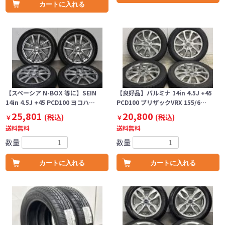
カートに入れる
【スペーシア N-BOX 等に】SEIN
【良好品】バルミナ 14in 4.5J +45
14in 4.5J +45 PCD100 ヨコハ…
PCD100 ブリザックVRX 155/6…
25,801
20,800
(税込)
(税込)
￥
￥
送料無料
送料無料
数量
数量
カートに入れる
カートに入れる