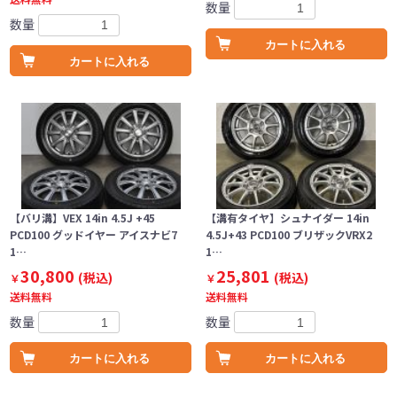
数量
数量
カートに入れる
カートに入れる
【バリ溝】VEX 14in 4.5J +45
【溝有タイヤ】シュナイダー 14in
PCD100 グッドイヤー アイスナビ7
4.5J+43 PCD100 ブリザックVRX2
1…
1…
30,800
25,801
(税込)
(税込)
￥
￥
送料無料
送料無料
数量
数量
カートに入れる
カートに入れる