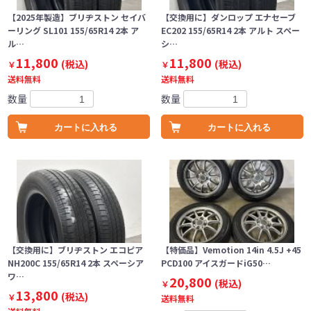
【2025年製造】ブリヂストン セイバ
【交換用に】ダンロップ エナセーブ
ーリング SL101 155/65R14 2本 ア
EC202 155/65R14 2本 アルト スペー
ル…
シ…
11,800
11,800
(税込)
(税込)
￥
￥
送料無料
送料無料
数量
数量
カートに入れる
カートに入れる
【交換用に】ブリヂストン エコピア
【特価品】Vemotion 14in 4.5J +45
NH200C 155/65R14 2本 スペーシア
PCD100 アイスガードiG50…
ワ…
20,800
(税込)
￥
13,800
(税込)
￥
送料無料