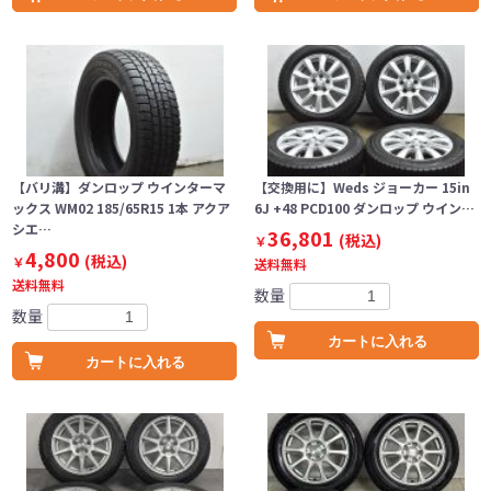
【バリ溝】ダンロップ ウインターマ
【交換用に】Weds ジョーカー 15in
ックス WM02 185/65R15 1本 アクア
6J +48 PCD100 ダンロップ ウイン…
シエ…
36,801
(税込)
￥
4,800
(税込)
￥
送料無料
送料無料
数量
数量
カートに入れる
カートに入れる