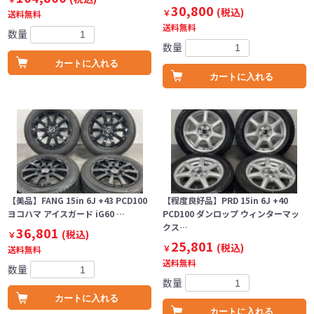
30,800
(税込)
￥
送料無料
送料無料
数量
数量
カートに入れる
カートに入れる
【美品】FANG 15in 6J +43 PCD100
【程度良好品】PRD 15in 6J +40
ヨコハマ アイスガード iG60 …
PCD100 ダンロップ ウィンターマッ
クス…
36,801
(税込)
￥
25,801
(税込)
￥
送料無料
送料無料
数量
数量
カートに入れる
カートに入れる