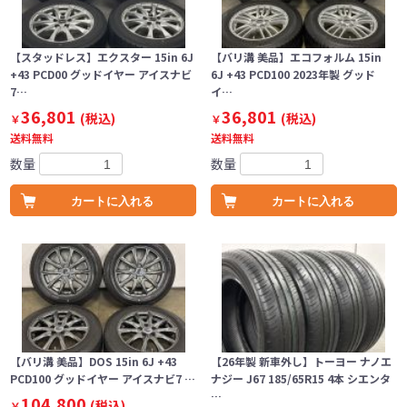
【スタッドレス】エクスター 15in 6J
【バリ溝 美品】エコフォルム 15in
+43 PCD00 グッドイヤー アイスナビ
6J +43 PCD100 2023年製 グッド
7…
イ…
36,801
36,801
(税込)
(税込)
￥
￥
送料無料
送料無料
数量
数量
カートに入れる
カートに入れる
【バリ溝 美品】DOS 15in 6J +43
【26年製 新車外し】トーヨー ナノエ
PCD100 グッドイヤー アイスナビ7 …
ナジー J67 185/65R15 4本 シエンタ
…
104,800
(税込)
￥