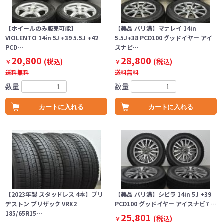
【ホイールのみ販売可能】
【美品 バリ溝】マナレイ 14in
VIOLENTO 14in 5J +39 5.5J +42
5.5J+38 PCD100 グッドイヤー アイ
PCD…
スナビ…
20,800
28,800
(税込)
(税込)
￥
￥
送料無料
送料無料
数量
数量
カートに入れる
カートに入れる
【2023年製 スタッドレス 4本】ブリ
【美品 バリ溝】シビラ 14in 5J +39
ヂストン ブリザック VRX2
PCD100 グッドイヤー アイスナビ7 …
185/65R15…
25,801
(税込)
￥