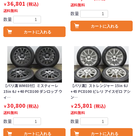
36,801
(税込)
￥
送料無料
送料無料
数量
数量
カートに入れる
カートに入れる
【バリ溝 WM03付】ミスティーレ
【バリ溝】ストレンジャー 15in 6J
15in 6J +40 PCD100 ダンロップ ウ
+45 PCD100 ピレリ アイスゼロ アシ
ィ…
ン…
30,800
25,801
(税込)
(税込)
￥
￥
送料無料
送料無料
数量
数量
カートに入れる
カートに入れる