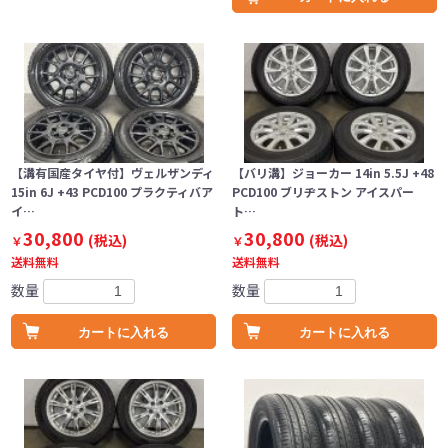
【溝有国産タイヤ付】ヴェルザンディ
【バリ溝】ジョーカー 14in 5.5J +48
15in 6J +43 PCD100 プラクティバア
PCD100 ブリヂストン アイスパー
イ…
ト…
30,800
30,800
(税込)
(税込)
￥
￥
送料無料
送料無料
数量
数量
カートに入れる
カートに入れる