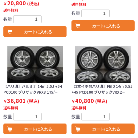
20,800
(税込)
￥
送料無料
送料無料
数量
数量
カートに入れる
カートに入れる
【バリ溝】バルミナ 14in 5.5J +54
【2本イボ付バリ溝】FEID 14in 5.5J
PCD100 ブリザックVRX3 175/…
+45 PCD100 ブリザックVRX2…
36,801
40,800
(税込)
(税込)
￥
￥
送料無料
送料無料
数量
数量
カートに入れる
カートに入れる