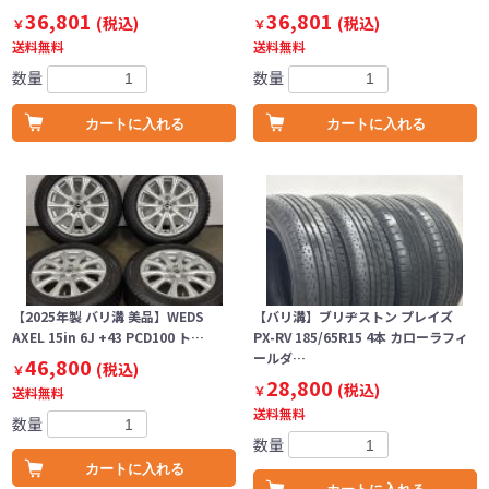
36,801
36,801
(税込)
(税込)
￥
￥
送料無料
送料無料
数量
数量
カートに入れる
カートに入れる
【2025年製 バリ溝 美品】WEDS
【バリ溝】ブリヂストン プレイズ
AXEL 15in 6J +43 PCD100 ト…
PX-RV 185/65R15 4本 カローラフィ
ールダ…
46,800
(税込)
￥
28,800
(税込)
￥
送料無料
送料無料
数量
数量
カートに入れる