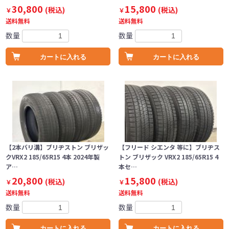
30,800
15,800
(税込)
(税込)
￥
￥
送料無料
送料無料
数量
数量
カートに入れる
カートに入れる
【2本バリ溝】ブリヂストン ブリザッ
【フリード シエンタ 等に】ブリヂス
クVRX2 185/65R15 4本 2024年製
トン ブリザック VRX2 185/65R15 4
ア…
本セ…
20,800
15,800
(税込)
(税込)
￥
￥
送料無料
送料無料
数量
数量
カートに入れる
カートに入れる