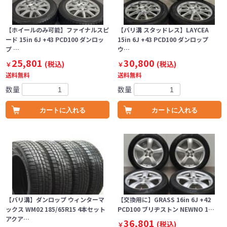
【ホイールのみ可能】ファイナルスピ
【バリ溝 スタッドレス】LAYCEA
ード 15in 6J +43 PCD100 ダンロッ
15in 6J +43 PCD100 ダンロップ
プ …
ウ…
25,801
30,800
(税込)
(税込)
￥
￥
送料無料
送料無料
数量
数量
カートに入れる
カートに入れる
【バリ溝】ダンロップ ウィンターマ
【交換用に】GRASS 16in 6J +42
ックス WM02 185/65R15 4本セット
PCD100 ブリヂストン NEWNO 1…
アクア…
36,801
(税込)
￥