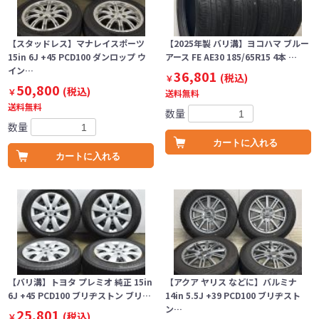
【スタッドレス】マナレイスポーツ
【2025年製 バリ溝】ヨコハマ ブルー
15in 6J +45 PCD100 ダンロップ ウ
アース FE AE30 185/65R15 4本 …
イン…
36,801
(税込)
￥
50,800
(税込)
￥
送料無料
送料無料
数量
数量
カートに入れる
カートに入れる
【バリ溝】トヨタ プレミオ 純正 15in
【アクア ヤリス などに】バルミナ
6J +45 PCD100 ブリヂストン ブリ…
14in 5.5J +39 PCD100 ブリヂスト
ン…
25,801
(税込)
￥