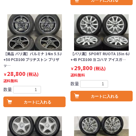
カートに入れる
【美品 バリ溝】バルミナ 14in 5.5J
【バリ溝】SPORT RUOTA 15in 6J
+50 PCD100 ブリヂストン ブリザ
+45 PCD100 ヨコハマ アイスガ…
ッ…
29,800
(税込)
￥
28,800
(税込)
￥
送料無料
送料無料
数量
数量
カートに入れる
カートに入れる