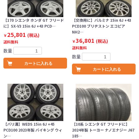
【170 シエンタ ホンダ GT フリード
【交換用に】バルミナ 15in 6J +43
に】SX-V3 15in 6J +43 PCD…
PCD100 ブリヂストン エコピア
NH2…
25,801
(税込)
￥
36,801
(税込)
￥
送料無料
送料無料
数量
数量
カートに入れる
カートに入れる
【バリ溝】WEDS 15in 6J +45
【10系 シエンタ GT フリードに】
PCD100 2023年製 バイキング ウィ
2024年製 トーヨー ナノエナジー J67
ン…
185…