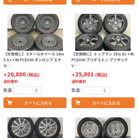
【交換用に】スチールホイール 16in
【交換用に】トップラン 15in 6J +45
5.5J +40 PCD100 ダンロップ エナ
PCD100 ブリヂストン ブリザック
セ…
V…
20,800
25,801
(税込)
(税込)
￥
￥
送料無料
送料無料
数量
数量
カートに入れる
カートに入れる