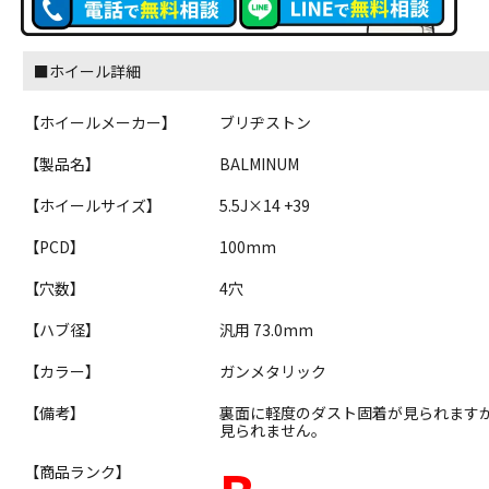
■ホイール詳細
【ホイールメーカー】
ブリヂストン
【製品名】
BALMINUM
【ホイールサイズ】
5.5J×14 +39
【PCD】
100mm
【穴数】
4穴
【ハブ径】
汎用 73.0mm
【カラー】
ガンメタリック
【備考】
裏面に軽度のダスト固着が見られます
見られません。
【商品ランク】