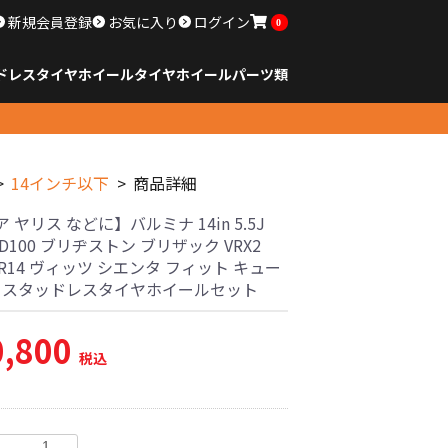
新規会員登録
お気に入り
ログイン
0
ドレスタイヤホイール
タイヤ
ホイール
パーツ類
のサイズ
ンチ以下
チ
チ
チ
チ
チ
チ
チ
チ
ンチ以上
すべてのサイズ
14インチ以下
15インチ
16インチ
17インチ
18インチ
19インチ
20インチ
21インチ
22インチ
23インチ以上
すべてのサイズ
14インチ以下
15インチ
16インチ
17インチ
18インチ
19インチ
20インチ
21インチ
22インチ
23インチ以上
すべてのパーツ
14インチ以下
商品詳細
 ヤリス などに】バルミナ 14in 5.5J
PCD100 ブリヂストン ブリザック VRX2
70R14 ヴィッツ シエンタ フィット キュー
古 スタッドレスタイヤホイールセット
0,800
税込