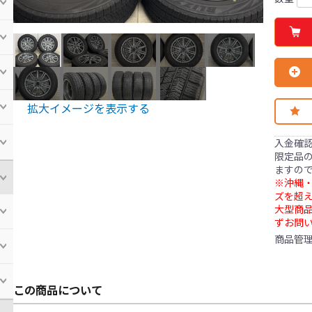
拡大イメージを表示する
入金確
限定品の
ますの
※沖縄・
ズを超え
大型商
ずお問
商品管
この商品について