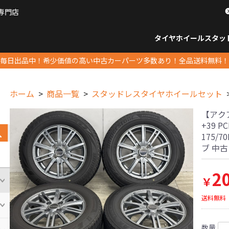
専門店
パーツ販売ナンバーワン
タイヤホイール
スタッ
すべてのサイズ
14インチ以下
15インチ
16インチ
17インチ
18インチ
19インチ
20インチ
21インチ
22インチ
23インチ以上
すべて
14イ
15イン
16イン
17イン
18イン
19イン
20イン
21イン
22イン
23イ
毎日出品中！希少価値の高い中古カーパーツ多数あり！全品送料無料！
ホーム
商品一覧
スタッドレスタイヤホイールセット
【アクア
+39 
175/
ブ 中
2
￥
送料無料
数量