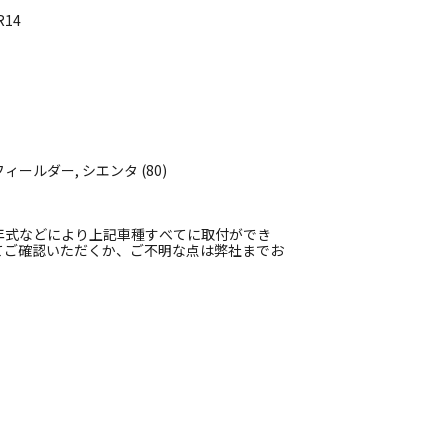
R14
ールダー, シエンタ (80)
年式などにより上記車種すべてに取付ができ
てご確認いただくか、ご不明な点は弊社までお