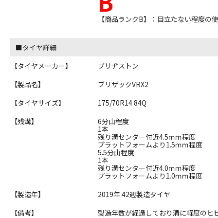
B
【商品ランクB】：目立たない程度の
■タイヤ詳細
【タイヤメーカー】
ブリヂストン
【製品名】
ブリザックVRX2
【タイヤサイズ】
175/70R14 84Q
【残溝】
6分山程度
1本
残り溝センター付近4.5ｍｍ程度
プラットフォームより1.5ｍｍ程度
5.5分山程度
1本
残り溝センター付近4.0ｍｍ程度
プラットフォームより1.0ｍｍ程度
【製造年】
2019年 42週製造タイヤ
【備考】
製造年数が経過しており溝に軽度のヒ