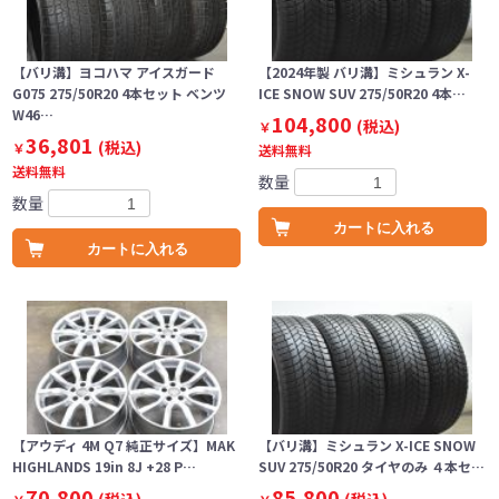
【バリ溝】ヨコハマ アイスガード
【2024年製 バリ溝】ミシュラン X-
G075 275/50R20 4本セット ベンツ
ICE SNOW SUV 275/50R20 4本…
W46…
104,800
(税込)
￥
36,801
(税込)
￥
送料無料
送料無料
数量
数量
カートに入れる
カートに入れる
【アウディ 4M Q7 純正サイズ】MAK
【バリ溝】ミシュラン X-ICE SNOW
HIGHLANDS 19in 8J +28 P…
SUV 275/50R20 タイヤのみ ４本セ…
70,800
85,800