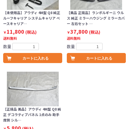
【未使用品】アウディ 4M型 Q8 純正
【美品 正規品】ランボルギーニ ウル
ルーフキャリア システムキャリア ベ
ス 純正 ミラーハウジング ミラーカバ
ースキャリア…
ー 左右セット …
11,800
37,800
(税込)
(税込)
￥
￥
送料無料
送料無料
数量
数量
カートに入れる
カートに入れる
【正規品 美品】アウディ 4M型 Q8 純
正 デコラティブパネル 1点のみ 助手
席側 シル…
5,800
(税込)
￥