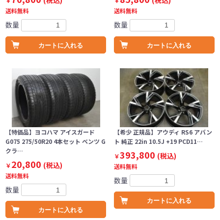
(税込)
(税込)
￥
￥
送料無料
送料無料
数量
数量
カートに入れる
カートに入れる
【特価品】ヨコハマ アイスガード
【希少 正規品】アウディ RS6 アバン
G075 275/50R20 4本セット ベンツ G
ト 純正 22in 10.5J +19 PCD11…
クラ…
393,800
(税込)
￥
20,800
(税込)
￥
送料無料
送料無料
数量
数量
カートに入れる
カートに入れる