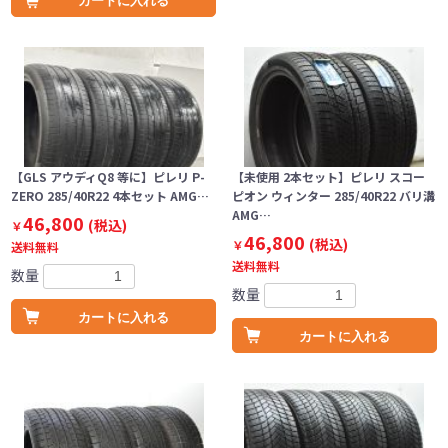
カートに入れる
【GLS アウディQ8 等に】ピレリ P-
【未使用 2本セット】ピレリ スコー
ZERO 285/40R22 4本セット AMG…
ピオン ウィンター 285/40R22 バリ溝
AMG…
46,800
(税込)
￥
46,800
(税込)
￥
送料無料
送料無料
数量
数量
カートに入れる
カートに入れる