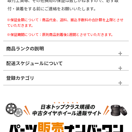
取付工賃等、その他費用の保証は致しかねますので、必ず取
付・装着をする前にご連絡をお願いいたします。
※保証金額について：商品代金、送料、振込手数料の合計額を上限とさせ
ていただきます。
※保証期間について：原則商品到着後1週間とさせていただきます。
商品ランクの説明
※商品ランクは出品者の主観により判断しておりますので、あら
配送スケジュールについて
かじめご了承ください。
登録カテゴリ
ホイールランク
タイヤランク
パーツ
N
N
新品・新品未使用品
新品・新品未使用品
新車外し品（新古
S
S
新車外し品（新古
品）、イボ・ライン
品）
付き