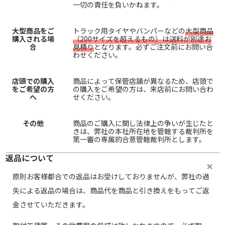
一切の責任を負いかねます。
大型商品をご
トラック用タイヤやバンパーなどの
大型商品
購入される場
（200サイズを超えるもの）は送料が別途お
合
見積り
となります。必ずご注文前にお問い合
わせください。
店頭での購入
商品によって保管店舗が異なるため、店頭で
をご希望の方
の購入をご希望の方は、来店前にお問い合わ
へ
せください。
その他
商品のご購入に関し法律上の争いが生じたと
きは、弊社の本社所在地を管轄する裁判所を
第一審の専属的合意管轄裁判所とします。
返品について
原則お客様都合での返品はお受けしておりませんが、弊社の過
失による返品の場合は、商品代を商品と引き換えをもってご返
金させていただきます。