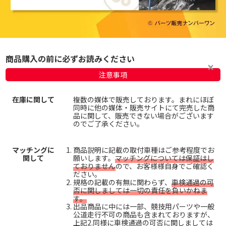
商品購入の前に必ずお読みください
注意事項
在庫に関して
複数の媒体で販売しております。まれにほぼ
同時に他の媒体・販売サイトにて完売した商
品に関して、販売できない場合がございます
のでご了承ください。
マッチングに
商品説明に記載の取付車種はご参考程度でお
関して
願いします。
マッチングについては保証はし
ておりません
ので、お客様様自身でご確認く
ださい。
規格の記載の有無に関わらず、
車検通過の可
否に関しましては一切の責任を負いかねま
す。
出品商品に中には一部、競技用パーツや一般
公道走行不可の商品も含まれておりますが、
上記2.同様に車検通過の可否に関しましては