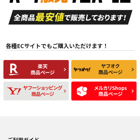
走行距離も少なく、
走行距離も少なく、
A
A
目立つ傷もほとんど
非常に状態の良い中
ない中古品
古品
目立たない程度の使
走行距離・偏磨耗は
B
B
用傷があるが、良質
少ない、劣化のほと
な中古品
んどない中古品
各種ECサイトでもご購入いただけます！
使用感や傷があり、
偏磨耗・劣化は感じ
C
C
比較的きれいな中古
られるが、使用に問
品
題のない中古品
残り溝も少なく、偏
使用感や目立つ傷が
D
D
磨耗がみられ、短期
あり、一般的な中古
間使用できるくらい
品
の中古品
使用感や大きな傷が
即タイヤ交換レベル
J
J
あり、落ちない汚れ
のタイヤ。ジャンク
がある。ジャンク品
品
ご利用ガイド