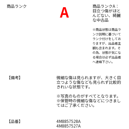
A
商品ランク
商品ランクA：
目立つ傷がほと
んどない、綺麗
な中古品
※商品状態は商品ラ
ンク説明に基づいて
ランク付けをしてお
りますが、出品者主
観も含まれます。そ
の為、状態が気にな
る場合は必ず出品者
へ連絡下さい。
【備考】
微細な傷は見られますが、大きく目
立つような傷なども見られず比較的
きれいな状態です。
※写真のものがすべてとなります。
※保管時の微細な傷などにつきまし
てはご了承ください。
【品番】
4M8857528A
4M8857527A