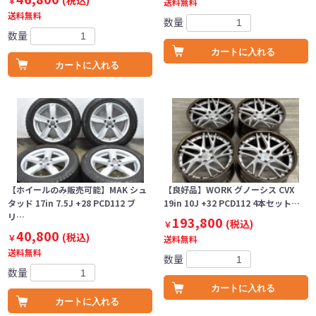
(税込)
￥
送料無料
送料無料
数量
数量
カートに入れる
カートに入れる
【ホイールのみ販売可能】MAK シュ
【良好品】WORK グノーシス CVX
タッド 17in 7.5J +28 PCD112 ブ
19in 10J +32 PCD112 4本セット…
リ…
193,800
(税込)
￥
40,800
(税込)
￥
送料無料
送料無料
数量
数量
カートに入れる
カートに入れる