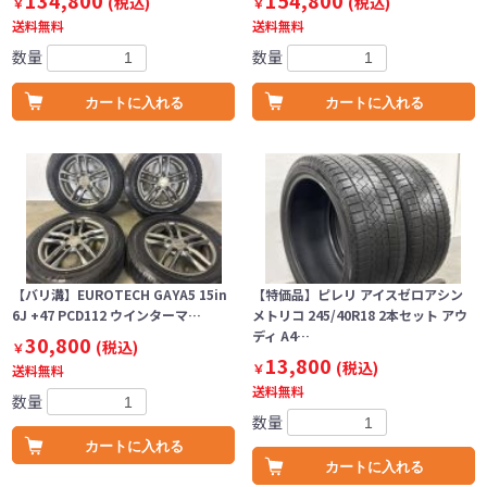
134,800
154,800
(税込)
(税込)
￥
￥
送料無料
送料無料
数量
数量
カートに入れる
カートに入れる
【バリ溝】EUROTECH GAYA5 15in
【特価品】ピレリ アイスゼロアシン
6J +47 PCD112 ウインターマ…
メトリコ 245/40R18 2本セット アウ
ディ A4…
30,800
(税込)
￥
13,800
(税込)
￥
送料無料
送料無料
数量
数量
カートに入れる
カートに入れる