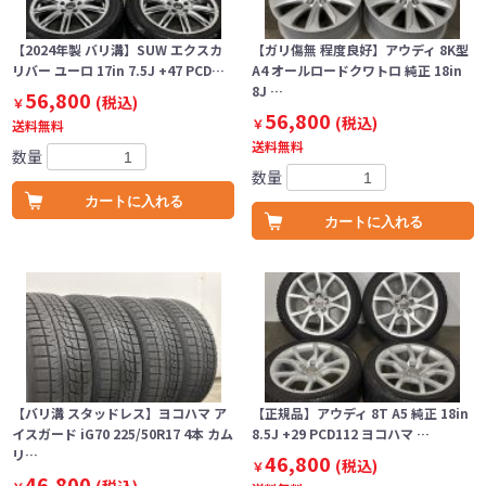
【2024年製 バリ溝】SUW エクスカ
【ガリ傷無 程度良好】アウディ 8K型
リバー ユーロ 17in 7.5J +47 PCD…
A4 オールロードクワトロ 純正 18in
8J …
56,800
(税込)
￥
56,800
(税込)
￥
送料無料
送料無料
数量
数量
カートに入れる
カートに入れる
【バリ溝 スタッドレス】ヨコハマ ア
【正規品】アウディ 8T A5 純正 18in
イスガード iG70 225/50R17 4本 カム
8.5J +29 PCD112 ヨコハマ …
リ…
46,800
(税込)
￥
46,800