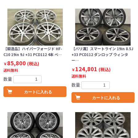
【鍛造品】ハイパーフォージド HF-
【バリ溝】スマートライン 19in 8.5J
C10 19in 9J +31 PCD112 4本 ベ…
+33 PCD112 ダンロップ ウィンタ
ー…
85,800
(税込)
￥
124,801
(税込)
￥
送料無料
送料無料
数量
数量
カートに入れる
カートに入れる