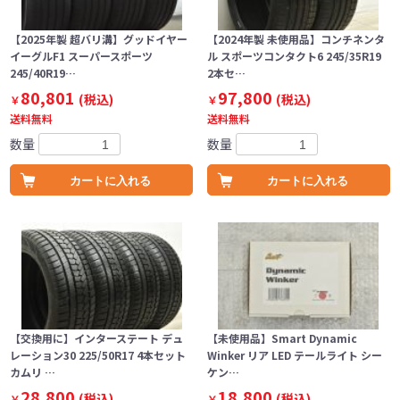
【2025年製 超バリ溝】グッドイヤー
【2024年製 未使用品】コンチネンタ
イーグルF1 スーパースポーツ
ル スポーツコンタクト6 245/35R19
245/40R19…
2本セ…
80,801
97,800
(税込)
(税込)
￥
￥
送料無料
送料無料
数量
数量
カートに入れる
カートに入れる
【交換用に】インターステート デュ
【未使用品】Smart Dynamic
レーション30 225/50R17 4本セット
Winker リア LED テールライト シー
カムリ …
ケン…
28,800
18,800
(税込)
(税込)
￥
￥