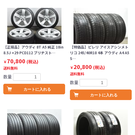
【正規品】アウディ 8T A5 純正 18in
【特価品】ピレリ アイスアシンメト
8.5J +29 PCD112 ブリヂスト…
リコ 245/40R18 4本 アウディ A4 A5
S…
70,800
(税込)
￥
20,800
(税込)
￥
送料無料
送料無料
数量
数量
カートに入れる
カートに入れる