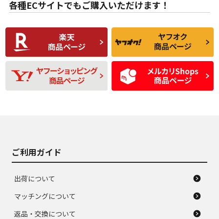
な中古品
んどない中古品
各種ECサイトでもご購入いただけます！
使用感や傷があり、
偏磨耗・劣化は感じ
C
C
比較的きれいな中古
られるが、使用に問
品
題のない中古品
残り溝も少なく、偏
使用感や目立つ傷が
D
D
磨耗がみられ、短期
あり、一般的な中古
間使用できるくらい
品
の中古品
使用感や大きな傷が
即タイヤ交換レベル
J
J
あり、落ちない汚れ
のタイヤ。ジャンク
がある。ジャンク品
品
ご利用ガイド
出荷について
マッチングについて
返品・交換について