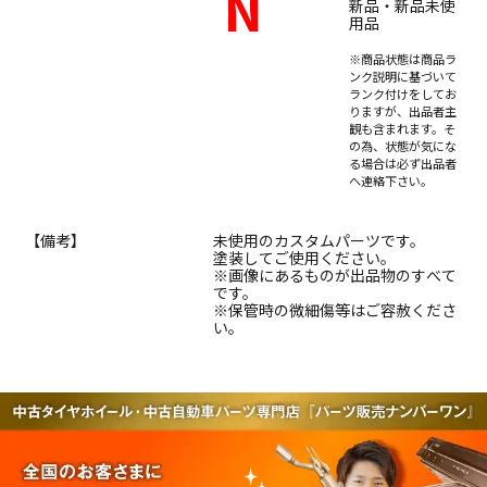
N
新品・新品未使
用品
※商品状態は商品ラ
ンク説明に基づいて
ランク付けをしてお
りますが、出品者主
観も含まれます。そ
の為、状態が気にな
る場合は必ず出品者
へ連絡下さい。
【備考】
未使用のカスタムパーツです。
塗装してご使用ください。
※画像にあるものが出品物のすべて
です。
※保管時の微細傷等はご容赦くださ
い。