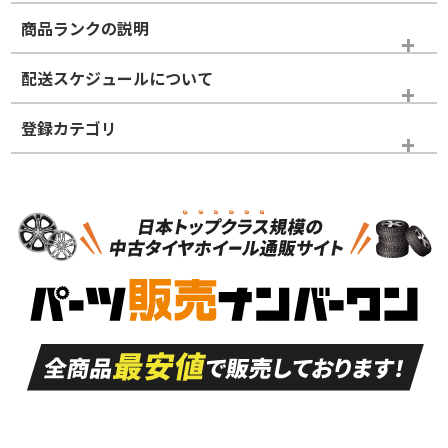
商品ランクの説明
※商品ランクは出品者の主観により判断しておりますので、あら
配送スケジュールについて
かじめご了承ください。
登録カテゴリ
ホイールランク
タイヤランク
パーツ
N
N
新品・新品未使用品
新品・新品未使用品
新車外し品（新古
S
S
新車外し品（新古
品）、イボ・ライン
品）
付き
走行距離も少なく、
走行距離も少なく、
A
A
目立つ傷もほとんど
非常に状態の良い中
ない中古品
古品
目立たない程度の使
走行距離・偏磨耗は
B
B
用傷があるが、良質
少ない、劣化のほと