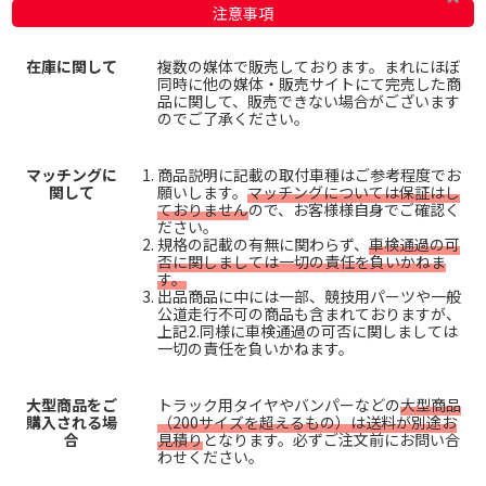
注意事項
在庫に関して
複数の媒体で販売しております。まれにほぼ
同時に他の媒体・販売サイトにて完売した商
品に関して、販売できない場合がございます
のでご了承ください。
マッチングに
商品説明に記載の取付車種はご参考程度でお
関して
願いします。
マッチングについては保証はし
ておりません
ので、お客様様自身でご確認く
ださい。
規格の記載の有無に関わらず、
車検通過の可
否に関しましては一切の責任を負いかねま
す。
出品商品に中には一部、競技用パーツや一般
公道走行不可の商品も含まれておりますが、
上記2.同様に車検通過の可否に関しましては
一切の責任を負いかねます。
大型商品をご
トラック用タイヤやバンパーなどの
大型商品
購入される場
（200サイズを超えるもの）は送料が別途お
合
見積り
となります。必ずご注文前にお問い合
わせください。