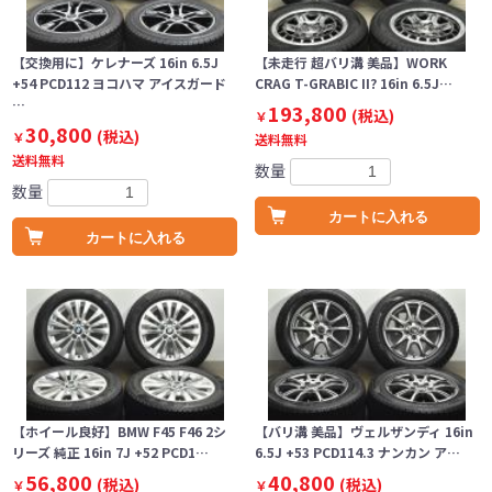
【交換用に】ケレナーズ 16in 6.5J
【未走行 超バリ溝 美品】WORK
+54 PCD112 ヨコハマ アイスガード
CRAG T-GRABIC II? 16in 6.5J…
…
193,800
(税込)
￥
30,800
(税込)
￥
送料無料
送料無料
数量
数量
カートに入れる
カートに入れる
【ホイール良好】BMW F45 F46 2シ
【バリ溝 美品】ヴェルザンディ 16in
リーズ 純正 16in 7J +52 PCD1…
6.5J +53 PCD114.3 ナンカン ア…
56,800
40,800
(税込)
(税込)
￥
￥