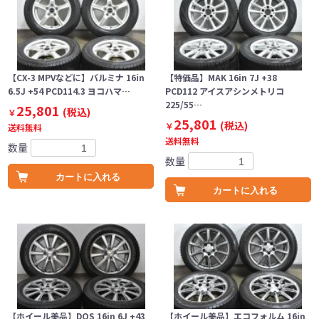
【CX-3 MPVなどに】バルミナ 16in
【特価品】MAK 16in 7J +38
6.5J +54 PCD114.3 ヨコハマ…
PCD112 アイスアシンメトリコ
225/55…
25,801
(税込)
￥
25,801
(税込)
￥
送料無料
送料無料
数量
数量
カートに入れる
カートに入れる
【ホイール美品】DOS 16in 6J +43
【ホイール美品】エコフォルム 16in