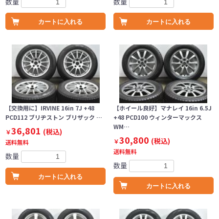
数量
数量
カートに入れる
カートに入れる
【交換用に】IRVINE 16in 7J +48
【ホイール良好】マナレイ 16in 6.5J
PCD112 ブリヂストン ブリザック …
+48 PCD100 ウィンターマックス
WM…
36,801
(税込)
￥
30,800
(税込)
￥
送料無料
送料無料
数量
数量
カートに入れる
カートに入れる