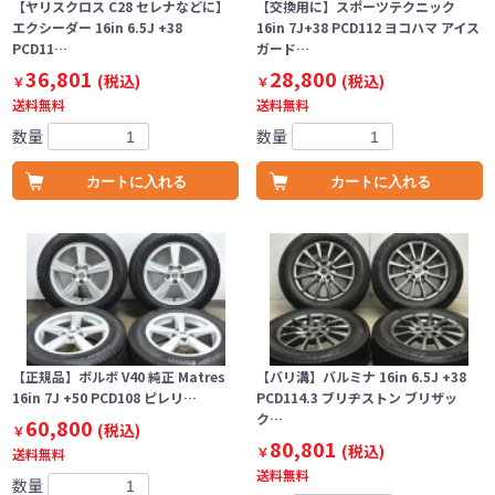
【ヤリスクロス C28 セレナなどに】
【交換用に】スポーツテクニック
エクシーダー 16in 6.5J +38
16in 7J+38 PCD112 ヨコハマ アイス
PCD11…
ガード…
36,801
28,800
(税込)
(税込)
￥
￥
送料無料
送料無料
数量
数量
カートに入れる
カートに入れる
【正規品】ボルボ V40 純正 Matres
【バリ溝】バルミナ 16in 6.5J +38
16in 7J +50 PCD108 ピレリ…
PCD114.3 ブリヂストン ブリザッ
ク…
60,800
(税込)
￥
80,801
(税込)
￥
送料無料
送料無料
数量