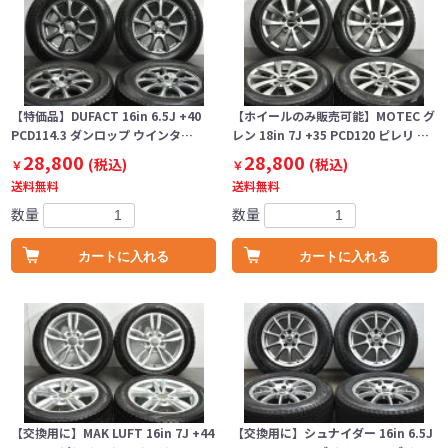
【特価品】DUFACT 16in 6.5J +40
【ホイールのみ販売可能】MOTEC グ
PCD114.3 ダンロップ ウインタ…
レン 18in 7J +35 PCD120 ピレリ …
28,800
28,800
(税込)
(税込)
￥
￥
送料無料
送料無料
数量
数量
カートに入れる
カートに入れる
【交換用に】MAK LUFT 16in 7J +44
【交換用に】シュナイダー 16in 6.5J