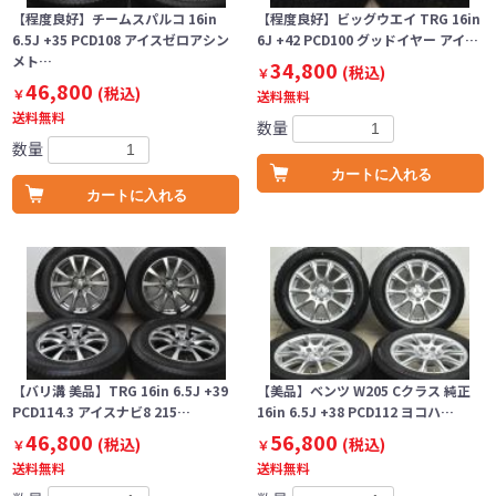
【程度良好】チームスパルコ 16in
【程度良好】ビッグウエイ TRG 16in
6.5J +35 PCD108 アイスゼロアシン
6J +42 PCD100 グッドイヤー アイ…
メト…
34,800
(税込)
￥
46,800
(税込)
￥
送料無料
送料無料
数量
数量
カートに入れる
カートに入れる
【バリ溝 美品】TRG 16in 6.5J +39
【美品】ベンツ W205 Cクラス 純正
PCD114.3 アイスナビ8 215…
16in 6.5J +38 PCD112 ヨコハ…
46,800
56,800
(税込)
(税込)
￥
￥
送料無料
送料無料