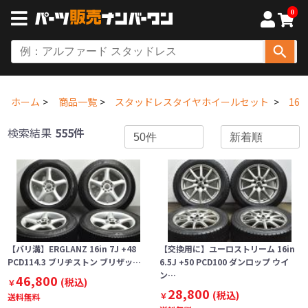
0
ホーム
商品一覧
スタッドレスタイヤホイールセット
16
検索結果
555件
【バリ溝】ERGLANZ 16in 7J +48
【交換用に】ユーロストリーム 16in
PCD114.3 ブリヂストン ブリザッ…
6.5J +50 PCD100 ダンロップ ウイ
ン…
46,800
(税込)
￥
28,800
(税込)
￥
送料無料