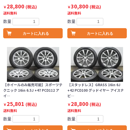
28,800
30,800
(税込)
(税込)
￥
￥
送料無料
送料無料
数量
数量
カートに入れる
カートに入れる
【ホイールのみ販売可能】スポーツテ
【スタッドレス】GRASS 16in 6J
クニック 16in 6.5J +47 PCD112 ア
+42 PCD100 グッドイヤー アイスナ
イ…
ビ…
25,801
28,800
(税込)
(税込)
￥
￥
送料無料
送料無料
数量
数量