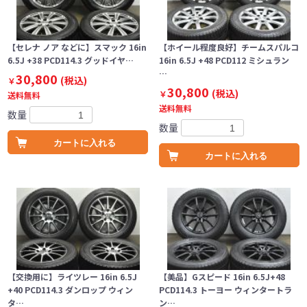
【セレナ ノア などに】スマック 16in
【ホイール程度良好】チームスパルコ
6.5J +38 PCD114.3 グッドイヤ…
16in 6.5J +48 PCD112 ミシュラン
…
30,800
(税込)
￥
30,800
(税込)
￥
送料無料
送料無料
数量
数量
カートに入れる
カートに入れる
【交換用に】ライツレー 16in 6.5J
【美品】Gスピード 16in 6.5J+48
+40 PCD114.3 ダンロップ ウィン
PCD114.3 トーヨー ウィンタートラ
タ…
ン…