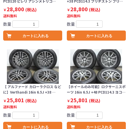
PCD120 ピレリ アシンメトリコ…
+38 PCD114.3 ブリヂストン ブリ…
28,800
28,800
(税込)
(税込)
￥
￥
送料無料
送料無料
数量
数量
カートに入れる
カートに入れる
【 アルファード カローラクロス など
【ホイールのみ可能】ロクサーニスポ
に】Verthandi 16in 6.5J +38 …
ーツ 16in 6.5J +48 PCD114.3 ヨコ…
25,801
25,801
(税込)
(税込)
￥
￥
送料無料
送料無料
数量
数量
カートに入れる
カートに入れる