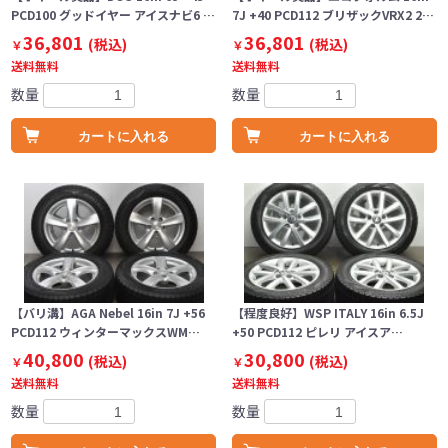
PCD100 グッドイヤー アイスナビ6 …
7J +40 PCD112 ブリザックVRX2 2…
36,801
36,801
(税込)
(税込)
￥
￥
送料無料
送料無料
数量
数量
カートに入れる
カートに入れる
【バリ溝】AGA Nebel 16in 7J +56
【程度良好】WSP ITALY 16in 6.5J
PCD112 ウィンターマックスWM…
+50 PCD112 ピレリ アイスア…
40,800
30,800
(税込)
(税込)
￥
￥
送料無料
送料無料
数量
数量