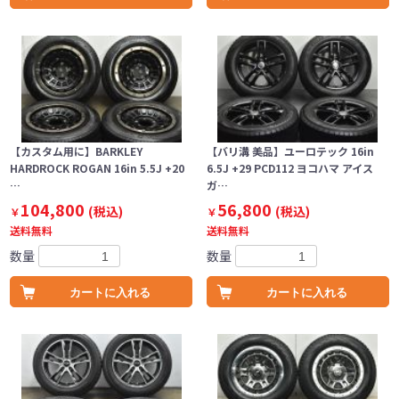
【カスタム用に】BARKLEY
【バリ溝 美品】ユーロテック 16in
HARDROCK ROGAN 16in 5.5J +20
6.5J +29 PCD112 ヨコハマ アイス
…
ガ…
104,800
56,800
(税込)
(税込)
￥
￥
送料無料
送料無料
数量
数量
カートに入れる
カートに入れる