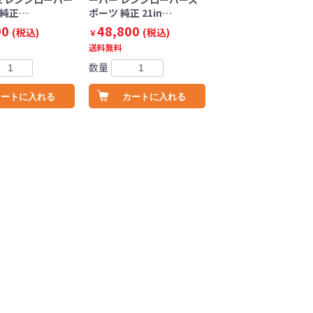
 純正…
ポーツ 純正 21in…
00
48,800
(税込)
(税込)
￥
送料無料
数量
カートに入れる
カートに入れる