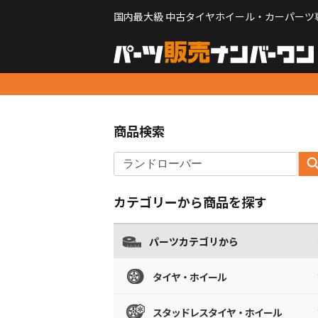
国内最大級 中古タイヤホイール・カーパーツ
商品検索
カテゴリーから商品を探す
パーツカテゴリから
タイヤ・ホイール
スタッドレスタイヤ・ホイール