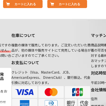
カートに入れる
カートに入れる
在庫について
マッチ
品ですの
複数の媒体で販売しております。ご注文いただいた商
商品説明
ません。
品が、他の媒体や販売サイトにて完売している場合が
着の可否
お問い合
ございますのでご了承ください。
対する最
おマッチ
お支払について
しますの
クレジット（Visa、MasterCard、JCB、
対応時
発
AmericanExpress、 DinersClub）、銀行振込、代金
品
引換に対応しております。
午前10時
会社情
品をお
住所
取り付