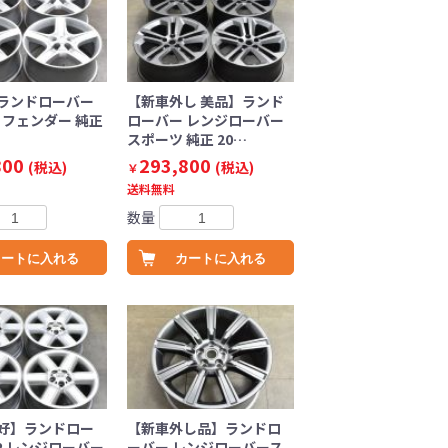
ランドローバー
【新車外し 美品】ランド
ディフェンダー 純正
ローバー レンジローバー
スポーツ 純正 20…
800
293,800
(税込)
(税込)
￥
送料無料
数量
カートに入れる
カートに入れる
好】ランドロー
【新車外し品】ランドロ
22 レンジローバー
ーバー レンジローバース