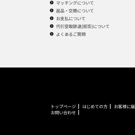
マッチングについて
返品・交換について
お支払について
代引受取辞退(拒否)について
よくあるご質問
トップページ
はじめての方
お客様に届
お問い合わせ