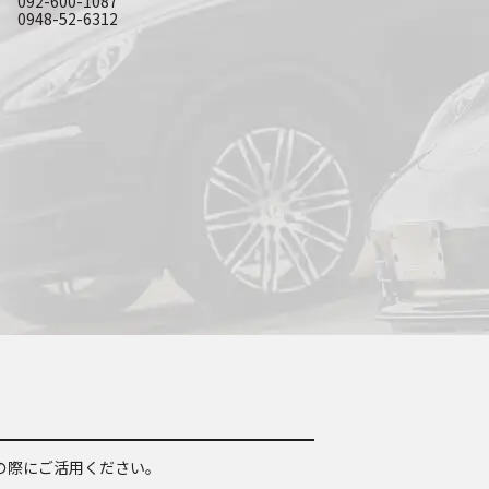
092-600-1087
0948-52-6312
の際にご活用ください。