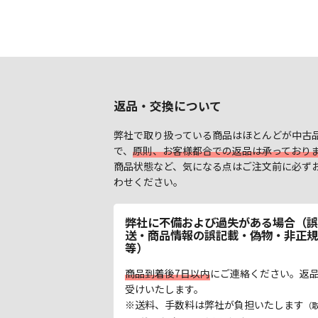
返品・交換について
弊社で取り扱っている商品はほとんどが中古
で、
原則、お客様都合での返品は承っており
商品状態など、気になる点はご注文前に必ず
わせください。
弊社に不備および過失がある場合（誤
送・商品情報の誤記載・偽物・非正規
等）
商品到着後7日以内
にご連絡ください。返
受けいたします。
※送料、手数料は弊社が負担いたします
（