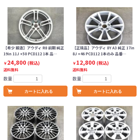
【希少 鍛造】アウディ R8 前期 純正
【正規品】アウディ 8Y A3 純正 17in
19in 11J +50 PCD112 1本 品…
8J +46 PCD112 1本のみ 品番…
24,800
12,800
(税込)
(税込)
￥
￥
送料無料
送料無料
数量
数量
カートに入れる
カートに入れる