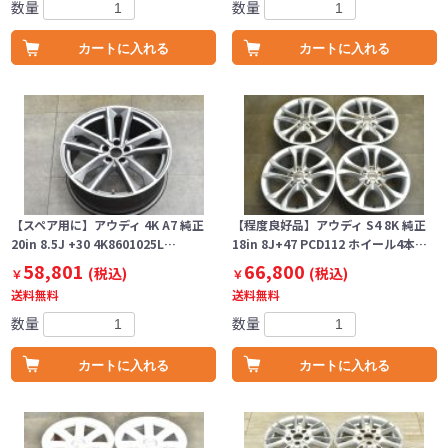
数量
数量
カートに入れる
カートに入れる
【スペア用に】アウディ 4K A7 純正
【程度良好品】アウディ S4 8K 純正
20in 8.5J +30 4K8601025L…
18in 8J+47 PCD112 ホイール4本…
58,801
66,800
(税込)
(税込)
￥
￥
送料無料
送料無料
数量
数量
カートに入れる
カートに入れる