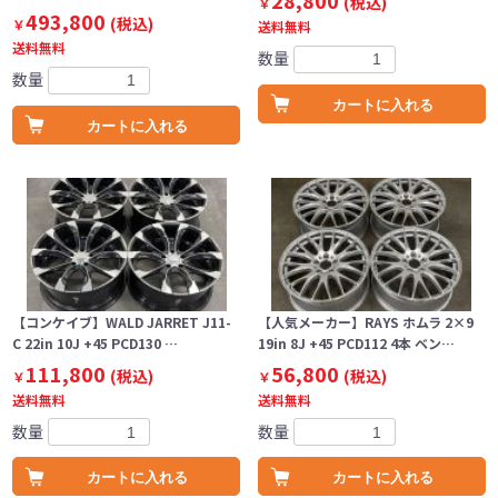
28,800
(税込)
￥
493,800
(税込)
￥
送料無料
送料無料
数量
数量
カートに入れる
カートに入れる
【コンケイブ】WALD JARRET J11-
【人気メーカー】RAYS ホムラ 2×9
C 22in 10J +45 PCD130 …
19in 8J +45 PCD112 4本 ベン…
111,800
56,800
(税込)
(税込)
￥
￥
送料無料
送料無料
数量
数量
カートに入れる
カートに入れる