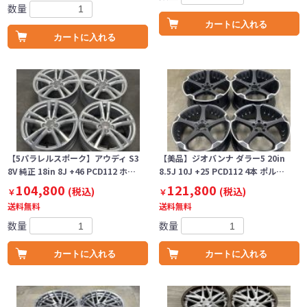
数量
カートに入れる
カートに入れる
【5パラレルスポーク】アウディ S3
【美品】ジオバンナ ダラー5 20in
8V 純正 18in 8J +46 PCD112 ホ…
8.5J 10J +25 PCD112 4本 ポル…
104,800
121,800
(税込)
(税込)
￥
￥
送料無料
送料無料
数量
数量
カートに入れる
カートに入れる