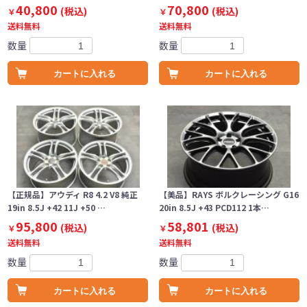
40,800
70,800
(税込)
(税込)
￥
￥
送料無料
送料無料
数量
数量
カートに入れる
カートに入れる
【正規品】アウディ R8 4.2 V8 純正
【美品】RAYS ボルクレーシング G16
19in 8.5J +42 11J +50 …
20in 8.5J +43 PCD112 1本…
95,800
58,801
(税込)
(税込)
￥
￥
送料無料
送料無料
数量
数量
カートに入れる
カートに入れる