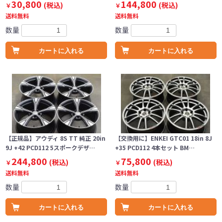
30,800
144,800
(税込)
(税込)
￥
￥
送料無料
送料無料
数量
数量
カートに入れる
カートに入れる
【正規品】アウディ 8S TT 純正 20in
【交換用に】ENKEI GTC01 18in 8J
9J +42 PCD112 5スポークデザ…
+35 PCD112 4本セット BM…
244,800
75,800
(税込)
(税込)
￥
￥
送料無料
送料無料
数量
数量
カートに入れる
カートに入れる