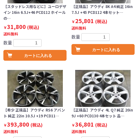
【スタッドレス用などに】ユーロデザ
【正規品】アウディ 8K A4 純正 16in
イン 16in 6.5J+46 PCD112 ホイール
7.5J +45 PCD112 4本セット…
の…
25,801
(税込)
￥
31,800
(税込)
￥
送料無料
送料無料
数量
数量
カートに入れる
カートに入れる
【希少 正規品】アウディ RS6 アバン
【正規品】アウディ 4L Q7 純正 20in
ト 純正 22in 10.5J +19 PCD11…
9J +60 PCD130 4本セット 品…
393,800
36,801
(税込)
(税込)
￥
￥
送料無料
送料無料