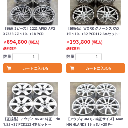
【鍛造 2ピース】1221 APEX AP2
【良好品】WORK グノーシス CVX
X7338 22in 10J +18 PCD…
19in 10J +32 PCD112 4本セット…
694,800
193,800
(税込)
(税込)
￥
￥
送料無料
送料無料
数量
数量
カートに入れる
カートに入れる
【正規品】アウディ 4G A6 純正 17in
【アウディ 4M Q7 純正サイズ】MAK
7.5J +37 PCD112 4本セット…
HIGHLANDS 19in 8J +28 P…