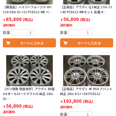
【鍛造品】ハイパーフォージド HF-
【正規品】アウディ Q2 純正 17in 7J
C10 19in 9J +31 PCD112 4本 ベ…
+45 PCD112 4本セット 品番:8…
85,800
56,800
(税込)
(税込)
￥
￥
送料無料
送料無料
数量
数量
カートに入れる
カートに入れる
【ガリ傷無 程度良好】アウディ 8K型
【正規品】アウディ 4F RS6 アバント
A4 オールロードクワトロ 純正 18in
純正 20in 9.5J +36 PCD112…
8J …
193,800
(税込)
￥
56,800
(税込)
￥
送料無料
送料無料
数量