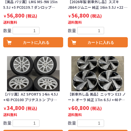
【美品 バリ溝】LMG MS-9W 15in
【2026年製 新車外し品】スズキ
5.5J +5 PCD139.7 ダンロップ…
JB64 ジムニー 純正 16in 5.5J +22 …
56,800
56,800
(税込)
(税込)
￥
￥
送料無料
送料無料
数量
数量
カートに入れる
カートに入れる
【バリ溝】AZ SPORTS 14in 4.5J
【新車外し品 美品】ニッサン E13 ノ
+43 PCD100 ブリヂストン ブリ…
ート オーラ 純正 17in 6.5J +40 P…
34,800
60,800
(税込)
(税込)
￥
￥
送料無料
送料無料
数量
数量