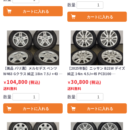
数量
カートに入れる
カートに入れる
【美品 バリ溝】メルセデス ベンツ
【2025年製】ニッサン B21W デイズ
W463 Gクラス 純正 18in 7.5J +43 …
純正 14in 4.5J+45 PCD100 …
104,800
30,800
(税込)
(税込)
￥
￥
送料無料
送料無料
数量
数量
カートに入れる
カートに入れる