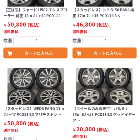
【正規品】フォード U502 エクスプロ
【スタッドレス】トヨタ 50 RAV4 純
ーラー 純正 18in 8J +44 PCD114…
正 17in 7J +35 PCD114.3 ケ…
50,800
46,800
(税込)
(税込)
￥
￥
送料無料
送料無料
数量
数量
カートに入れる
カートに入れる
【スタッドレス】WEDS FANG 17in
【ホイールのみ販売可】バルミナ
7J +47 PCD114.3 ブリヂストン…
15in 6J +53 PCD114.3 グッドイヤー
ア…
50,800
(税込)
￥
20,800
(税込)
￥
送料無料
送料無料
数量