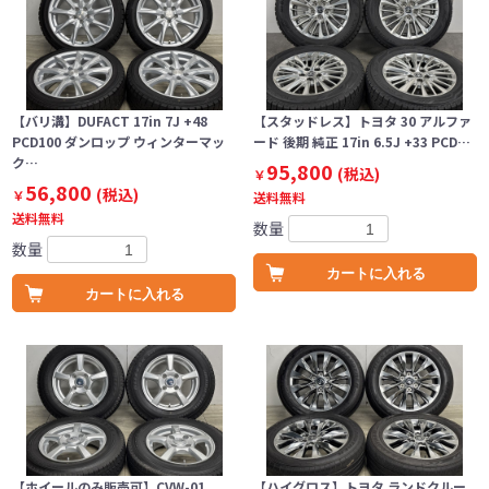
【バリ溝】DUFACT 17in 7J +48
【スタッドレス】トヨタ 30 アルファ
PCD100 ダンロップ ウィンターマッ
ード 後期 純正 17in 6.5J +33 PCD…
ク…
95,800
(税込)
￥
56,800
(税込)
￥
送料無料
送料無料
数量
数量
カートに入れる
カートに入れる
【ホイールのみ販売可】CVW-01
【ハイグロス】トヨタ ランドクルー