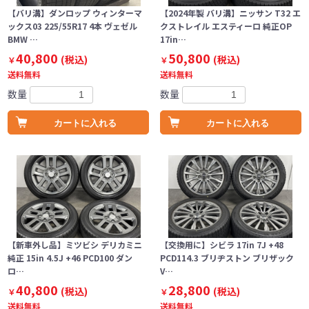
【バリ溝】ダンロップ ウィンターマ
【2024年製 バリ溝】ニッサン T32 エ
ックス03 225/55R17 4本 ヴェゼル
クストレイル エスティーロ 純正OP
BMW …
17in…
40,800
50,800
(税込)
(税込)
￥
￥
送料無料
送料無料
数量
数量
カートに入れる
カートに入れる
【新車外し品】ミツビシ デリカミニ
【交換用に】シビラ 17in 7J +48
純正 15in 4.5J +46 PCD100 ダン
PCD114.3 ブリヂストン ブリザック
ロ…
V…
40,800
28,800
(税込)
(税込)
￥
￥
送料無料
送料無料