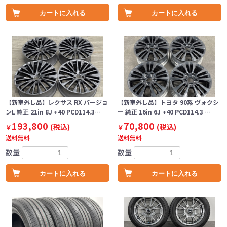
カートに入れる
カートに入れる
【新車外し品】レクサス RX バージョ
【新車外し品】トヨタ 90系 ヴォクシ
ンL 純正 21in 8J +40 PCD114.3…
ー 純正 16in 6J +40 PCD114.3 …
193,800
70,800
(税込)
(税込)
￥
￥
送料無料
送料無料
数量
数量
カートに入れる
カートに入れる