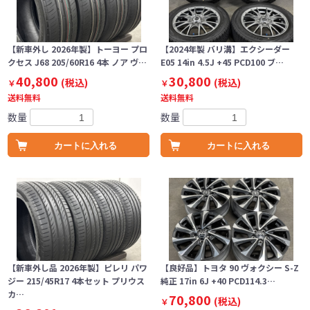
【新車外し 2026年製】トーヨー プロ
【2024年製 バリ溝】エクシーダー
クセス J68 205/60R16 4本 ノア ヴ…
E05 14in 4.5J +45 PCD100 ブ…
40,800
30,800
(税込)
(税込)
￥
￥
送料無料
送料無料
数量
数量
カートに入れる
カートに入れる
【新車外し品 2026年製】ピレリ パワ
【良好品】トヨタ 90 ヴォクシー S-Z
ジー 215/45R17 4本セット プリウス
純正 17in 6J +40 PCD114.3…
カ…
70,800
(税込)
￥