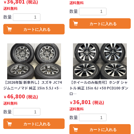
36,801
(税込)
￥
送料無料
送料無料
数量
数量
カートに入れる
カートに入れる
【2026年製 新車外し】スズキ JC74
【ホイールのみ販売可】ホンダ シャ
ジムニーノマド 純正 15in 5.5J +5…
トル 純正 15in 6J +50 PCD100 ダン
ロ…
46,800
(税込)
￥
36,801
(税込)
￥
送料無料
送料無料
数量
数量
カートに入れる
カートに入れる