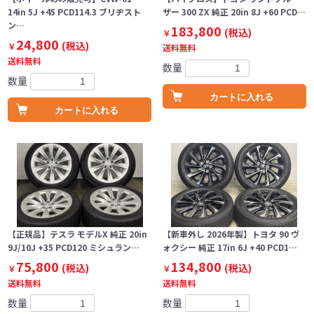
14in 5J +45 PCD114.3 ブリヂスト
ザー 300 ZX 純正 20in 8J +60 PCD…
ン…
183,800
(税込)
￥
24,800
(税込)
￥
送料無料
送料無料
数量
数量
カートに入れる
カートに入れる
【正規品】テスラ モデルX 純正 20in
【新車外し 2026年製】トヨタ 90 ヴ
9J/10J +35 PCD120 ミシュラン…
ォクシー 純正 17in 6J +40 PCD1…
75,800
134,800
(税込)
(税込)
￥
￥
送料無料
送料無料
数量
数量