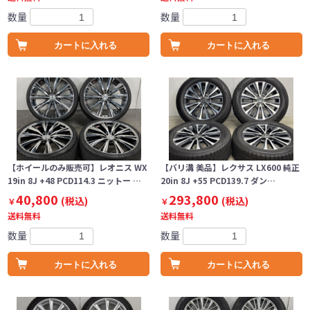
数量
数量
カートに入れる
カートに入れる
【ホイールのみ販売可】レオニス WX
【バリ溝 美品】レクサス LX600 純正
19in 8J +48 PCD114.3 ニットー …
20in 8J +55 PCD139.7 ダン…
40,800
293,800
(税込)
(税込)
￥
￥
送料無料
送料無料
数量
数量
カートに入れる
カートに入れる