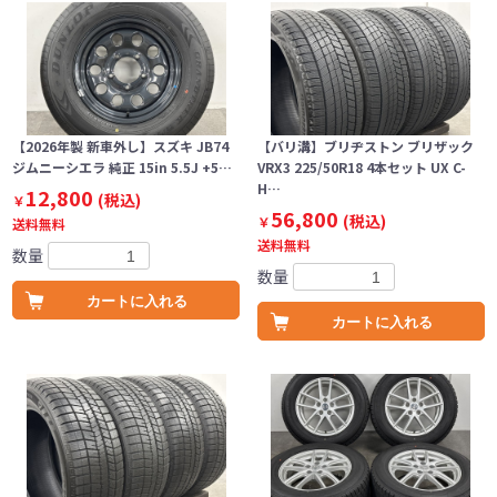
【2026年製 新車外し】スズキ JB74
【バリ溝】ブリヂストン ブリザック
ジムニーシエラ 純正 15in 5.5J +5…
VRX3 225/50R18 4本セット UX C-
H…
12,800
(税込)
￥
56,800
(税込)
￥
送料無料
送料無料
数量
数量
カートに入れる
カートに入れる