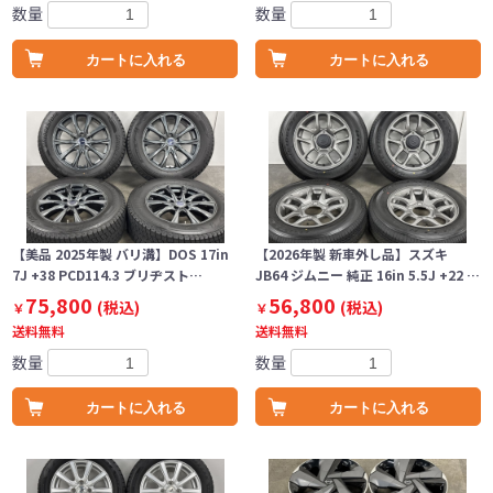
数量
数量
カートに入れる
カートに入れる
【美品 2025年製 バリ溝】DOS 17in
【2026年製 新車外し品】スズキ
7J +38 PCD114.3 ブリヂスト…
JB64 ジムニー 純正 16in 5.5J +22 …
75,800
56,800
(税込)
(税込)
￥
￥
送料無料
送料無料
数量
数量
カートに入れる
カートに入れる