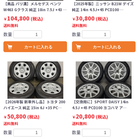
【美品 バリ溝】メルセデス ベンツ
【2025年製】ニッサン B21W デイズ
W463 Gクラス 純正 18in 7.5J +43 …
純正 14in 4.5J+45 PCD100 …
104,800
30,800
(税込)
(税込)
￥
￥
送料無料
送料無料
数量
数量
カートに入れる
カートに入れる
【2026年製 新車外し品】トヨタ 200
【交換用に】SPORT DAISY 14in
ハイエース 純正 15in 6J +35 PC…
4.5J +45 PCD100 ヨコハマ ア…
50,800
20,800
(税込)
(税込)
￥
￥
送料無料
送料無料
数量
数量