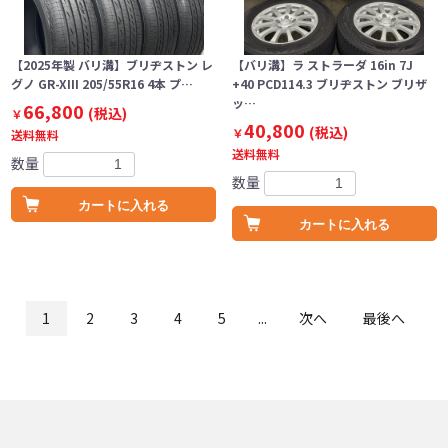
【2025年製 バリ溝】ブリヂストン レ
【バリ溝】ラ ストラーダ 16in 7J
グノ GR-XIII 205/55R16 4本 プ…
+40 PCD114.3 ブリヂストン ブリザ
ッ…
66,800
(税込)
￥
40,800
(税込)
￥
送料無料
送料無料
数量
数量
カートに入れる
カートに入れる
1
2
3
4
5
...
次へ
最後へ