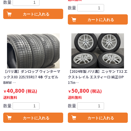
数量
数量
カートに入れる
カートに入れる
【バリ溝】ダンロップ ウィンターマ
【2024年製 バリ溝】ニッサン T32 エ
ックス03 225/55R17 4本 ヴェゼル
クストレイル エスティーロ 純正OP
BMW …
17in…
40,800
50,800
(税込)
(税込)
￥
￥
送料無料
送料無料
数量
数量
カートに入れる
カートに入れる