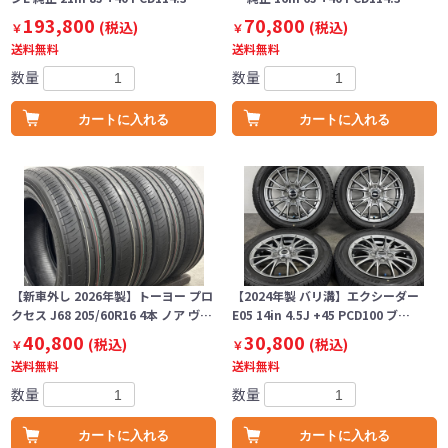
193,800
70,800
(税込)
(税込)
￥
￥
送料無料
送料無料
数量
数量
カートに入れる
カートに入れる
【新車外し 2026年製】トーヨー プロ
【2024年製 バリ溝】エクシーダー
クセス J68 205/60R16 4本 ノア ヴ…
E05 14in 4.5J +45 PCD100 ブ…
40,800
30,800
(税込)
(税込)
￥
￥
送料無料
送料無料
数量
数量
カートに入れる
カートに入れる