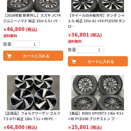
【2026年製 新車外し】スズキ JC74
【ホイールのみ販売可】ホンダ シャ
ジムニーノマド 純正 15in 5.5J +5…
トル 純正 15in 6J +50 PCD100 ダン
ロ…
46,800
(税込)
￥
36,801
(税込)
￥
送料無料
送料無料
数量
数量
カートに入れる
カートに入れる
【正規品】フォルクワーゲン ゴルフ
【美品】KINO SPORTS 14in 4.5J
7.5 GTI 純正 18in 7.5J +49 PC…
+45 PCD100 ブリヂストン ブ…
66,800
25,801
(税込)
(税込)
￥
￥