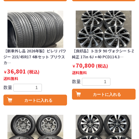
【新車外し品 2026年製】ピレリ パワ
【良好品】トヨタ 90 ヴォクシー S-Z
ジー 215/45R17 4本セット プリウス
純正 17in 6J +40 PCD114.3…
カ…
70,800
(税込)
￥
36,801
(税込)
￥
送料無料
送料無料
数量
数量
カートに入れる
カートに入れる