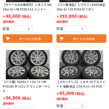
【ホイールのみ販売可】レオニス WX
【バリ溝 美品】レクサス LX600 純正
19in 8J +48 PCD114.3 ニットー …
20in 8J +55 PCD139.7 ダン…
40,800
293,800
(税込)
(税込)
￥
￥
送料無料
送料無料
数量
数量
カートに入れる
カートに入れる
【バリ溝】DUFACT 17in 7J +48
【スタッドレス】トヨタ 30 アルファ
PCD100 ダンロップ ウィンターマッ
ード 後期 純正 17in 6.5J +33 PCD…
ク…
95,800
(税込)
￥
56,800
(税込)
￥
送料無料
送料無料
数量