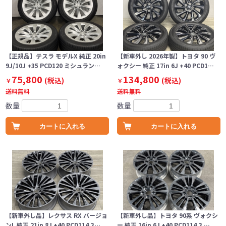
【正規品】テスラ モデルX 純正 20in
【新車外し 2026年製】トヨタ 90 ヴ
9J/10J +35 PCD120 ミシュラン…
ォクシー 純正 17in 6J +40 PCD1…
75,800
134,800
(税込)
(税込)
￥
￥
送料無料
送料無料
数量
数量
カートに入れる
カートに入れる
【新車外し品】レクサス RX バージョ
【新車外し品】トヨタ 90系 ヴォクシ
ンL 純正 21in 8J +40 PCD114.3…
ー 純正 16in 6J +40 PCD114.3 …