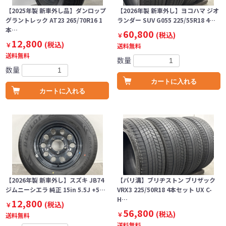
【2025年製 新車外し品】ダンロップ
【2026年製 新車外し】ヨコハマ ジオ
グラントレック AT23 265/70R16 1
ランダー SUV G055 225/55R18 4…
本…
60,800
(税込)
￥
12,800
(税込)
￥
送料無料
送料無料
数量
数量
カートに入れる
カートに入れる
【2026年製 新車外し】スズキ JB74
【バリ溝】ブリヂストン ブリザック
ジムニーシエラ 純正 15in 5.5J +5…
VRX3 225/50R18 4本セット UX C-
H…
12,800
(税込)
￥
56,800
(税込)
￥
送料無料
送料無料