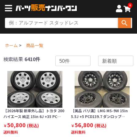
0
ホーム
商品一覧
検索結果
6410件
【2026年製 新車外し品】トヨタ 200
【美品 バリ溝】LMG MS-9W 15in
ハイエース 純正 15in 6J +35 PC…
5.5J +5 PCD139.7 ダンロップ…
50,800
56,800
(税込)
(税込)
￥
￥
送料無料
送料無料