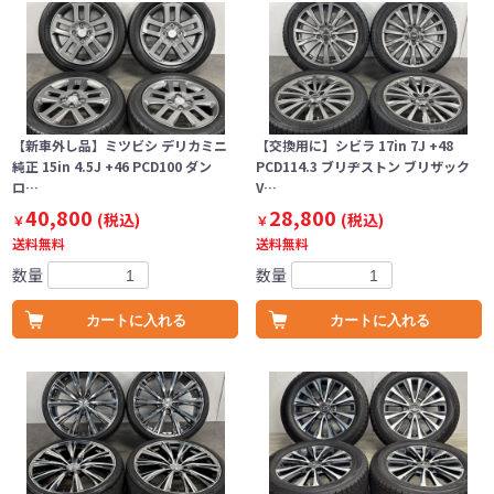
【新車外し品】ミツビシ デリカミニ
【交換用に】シビラ 17in 7J +48
純正 15in 4.5J +46 PCD100 ダン
PCD114.3 ブリヂストン ブリザック
ロ…
V…
40,800
28,800
(税込)
(税込)
￥
￥
送料無料
送料無料
数量
数量
カートに入れる
カートに入れる