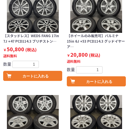
【スタッドレス】WEDS FANG 17in
【ホイールのみ販売可】バルミナ
7J +47 PCD114.3 ブリヂストン…
15in 6J +53 PCD114.3 グッドイヤー
ア…
50,800
(税込)
￥
20,800
(税込)
￥
送料無料
送料無料
数量
数量
カートに入れる
カートに入れる