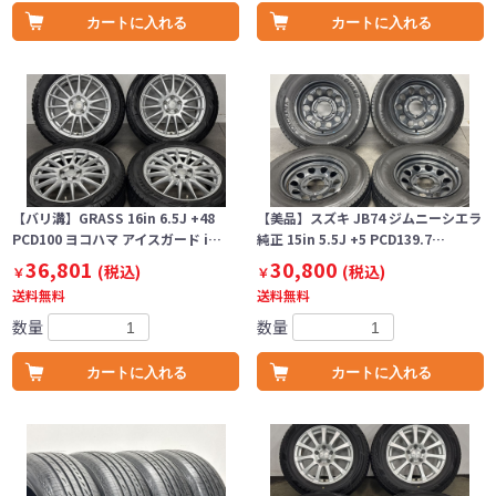
カートに入れる
カートに入れる
【バリ溝】GRASS 16in 6.5J +48
【美品】スズキ JB74 ジムニーシエラ
PCD100 ヨコハマ アイスガード i…
純正 15in 5.5J +5 PCD139.7…
36,801
30,800
(税込)
(税込)
￥
￥
送料無料
送料無料
数量
数量
カートに入れる
カートに入れる