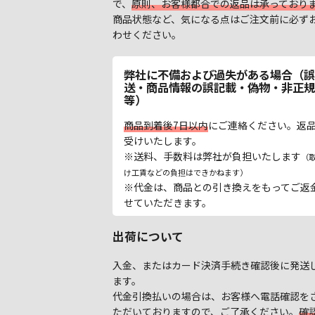
で、
原則、お客様都合での返品は承っており
商品状態など、気になる点はご注文前に必ず
わせください。
弊社に不備および過失がある場合（誤
送・商品情報の誤記載・偽物・非正規
等）
商品到着後7日以内
にご連絡ください。返
受けいたします。
※送料、手数料は弊社が負担いたします
（
け工賃などの負担はできかねます）
※代金は、商品との引き換えをもってご返
せていただきます。
出荷について
入金、またはカード決済手続き確認後に発送
ます。
代金引換払いの場合は、お客様へ電話確認を
ただいておりますので、ご了承ください。
確