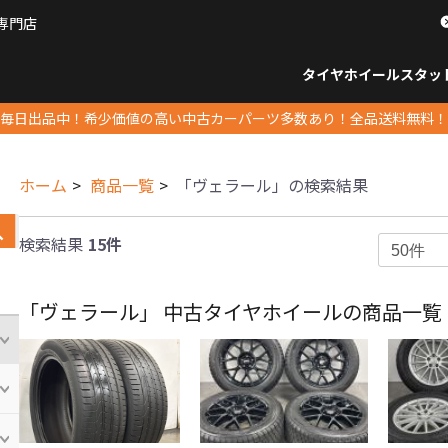
専門店
パーツ販売ナンバーワン
タイヤホイール
スタッ
すべてのサイズ
14インチ以下
15インチ
16インチ
17インチ
18インチ
19インチ
20インチ
21インチ
22インチ
23インチ以上
すべて
14イ
15イン
16イン
17イン
18イン
19イン
20イン
21イン
22イン
23イ
毎日出品中！希少価値の高い中古カーパーツ多数あり！全品送料無料！
ホーム
商品一覧
「ヴェラール」の検索結果
検索結果
15件
「ヴェラール」 中古タイヤホイールの商品一覧