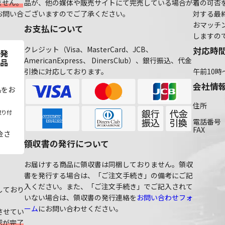
ません。
品が、他の媒体や販売サイトにて完売している場合が
着の可否
お問い合
ございますのでご了承ください。
対する最
おマッチ
お支払について
しますの
クレジット（Visa、MasterCard、JCB、
対応時
発
AmericanExpress、 DinersClub）、銀行振込、代金
品
引換に対応しております。
午前10時
会社情
品をお
住所
取り付
電話番号
FAX
金さ
領収書の発行について
お届けする商品に領収書は同梱しておりません。領収
書を発行する場合は、「ご注文手続き」の備考にご記
入ください。また、「ご注文手続き」でご記入されて
しており
いない場合は、領収書の発行連絡を
お問い合わせフォ
ーム
にお問い合わせください。
させてい
認が完了