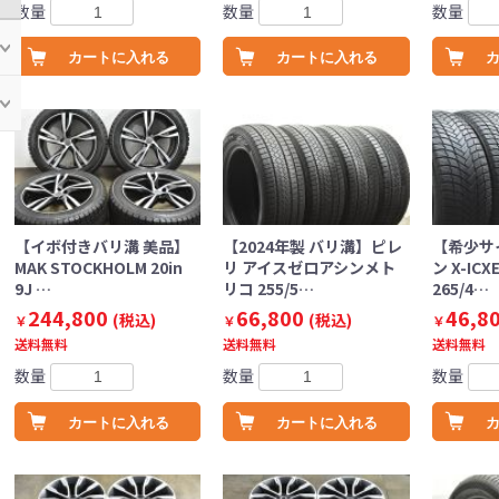
数量
数量
数量
カートに入れる
カートに入れる
【イボ付きバリ溝 美品】
【2024年製 バリ溝】ピレ
【希少サ
MAK STOCKHOLM 20in
リ アイスゼロアシンメト
ン X-ICX
9J …
リコ 255/5…
265/4…
244,800
66,800
46,8
(税込)
(税込)
￥
￥
￥
送料無料
送料無料
送料無料
数量
数量
数量
カートに入れる
カートに入れる