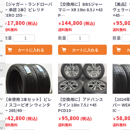
【ジャガー・ランドローバ
【交換用に】BBSジャー
【美品】
ー 承認 2本】ピレリ P
マニー XR 19in 8.5J +43
ヴェラール 
ZERO 255…
P…
+45…
17,800
144,800
95,8
(税込)
(税込)
￥
￥
￥
送料無料
送料無料
送料無料
数量
数量
数量
カートに入れる
カートに入れる
【未使用 2本セット】ピレ
【交換用に】アドバンス
【2024
リ スコーピオン ウィンタ
ライン 18in 7.5J +45
パー WEA
ー 265/40…
PCD10…
IC…
42,800
95,800
58,8
(税込)
(税込)
￥
￥
￥
送料無料
送料無料
送料無料