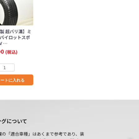
年製 超バリ溝】ミ
 パイロットスポ
V …
00
(税込)
カートに入れる
ングについて
欄の「適合車種」はあくまで参考であり、装