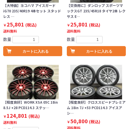
【大特価】ヨコハマ アイスガード
【交換用に】ダンロップ スポーツマ
iG70 235/40R19 4本セット スタッド
ックスGT 235/45R18 タイヤ2本 レク
レス …
サス E…
25,801
25,801
(税込)
(税込)
￥
￥
送料無料
送料無料
数量
数量
カートに入れる
カートに入れる
【程度良好】WORK XSA 05C 18in
【程度良好】クロススピードプレミア
8.5J +28 PCD114.3 ステッ…
ム 18in 7J +53 PCD114.3 アイスア
シ…
124,801
(税込)
￥
50,800
(税込)
￥
送料無料
送料無料