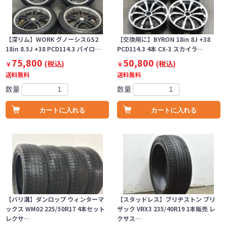
【深リム】WORK グノーシスGS2
【交換用に】BYRON 18in 8J +38
18in 8.5J +38 PCD114.3 パイロ…
PCD114.3 4本 CX-3 スカイラ…
75,800
50,800
(税込)
(税込)
￥
￥
送料無料
送料無料
数量
数量
カートに入れる
カートに入れる
【バリ溝】ダンロップ ウィンターマ
【スタッドレス】ブリヂストン ブリ
ックス WM02 225/50R17 4本セット
ザック VRX3 235/40R19 1本販売 レ
レクサ…
クサス…