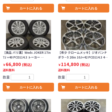
カートに入れる
カートに入れる
【美品 バリ溝】Weds JOKER 17in
【希少 クロームメッキ】ジオバンナ
7J +40 PCD114.3 トーヨー …
ダラ－5 20in 10J+42 PCD114.3 4…
66,800
114,800
(税込)
(税込)
￥
￥
送料無料
送料無料
数量
数量
カートに入れる
カートに入れる