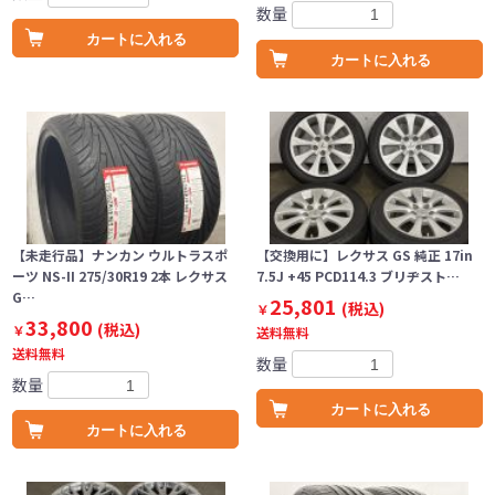
数量
カートに入れる
カートに入れる
【未走行品】ナンカン ウルトラスポ
【交換用に】レクサス GS 純正 17in
ーツ NS-II 275/30R19 2本 レクサス
7.5J +45 PCD114.3 ブリヂスト…
G…
25,801
(税込)
￥
33,800
(税込)
￥
送料無料
送料無料
数量
数量
カートに入れる
カートに入れる