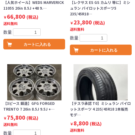
【人気ホイール】WEDS MARVERICK
【レクサス ES GS カムリ 等に】ミシ
1105S 20in 8.5J +48 9.…
ュラン パイロットスポーツ5
235/45R18…
66,800
(税込)
￥
23,800
(税込)
￥
送料無料
送料無料
数量
数量
カートに入れる
カートに入れる
【3ピース 鍛造】GFG FORGED
【テスラ承認 T0】ミシュラン パイロ
TRENTO 7 20in 8.5J 9.5J +…
ットスポーツ 4 235/45R18 1本販売
モデ…
75,800
(税込)
￥
8,800
(税込)
￥
送料無料
送料無料
数量