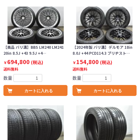
【美品 バリ溝】BBS LM240 LM241
【2024年製 バリ溝】デルモア 18in
20in 8.5J +43 9.5J +4…
8.0J +44 PCD114.3 ブリヂスト…
694,800
154,800
(税込)
(税込)
￥
￥
送料無料
送料無料
数量
数量
カートに入れる
カートに入れる