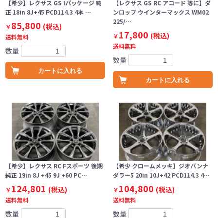
【希少】レクサス GS Iパッケージ 純
【レクサス GS RC アコード 等に】ダ
正 18in 8J+45 PCD114.3 4本 …
ンロップ ウインターマックス WM02
225/…
85,800
(税込)
￥
17,800
(税込)
￥
送料無料
送料無料
数量
数量
カートに入れる
カートに入れる
【希少】レクサス RC Fスポーツ 後期
【希少 クロームメッキ】ジオバンナ
純正 19in 8J +45 9J +60 PC…
ダラー5 20in 10J+42 PCD114.3 4…
124,801
104,800
(税込)
(税込)
￥
￥
送料無料
送料無料
数量
数量