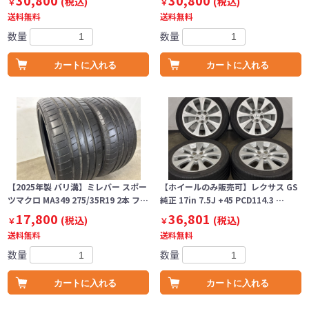
30,800
30,800
(税込)
(税込)
￥
￥
送料無料
送料無料
数量
数量
カートに入れる
カートに入れる
【2025年製 バリ溝】ミレバー スポー
【ホイールのみ販売可】レクサス GS
ツマクロ MA349 275/35R19 2本 フ…
純正 17in 7.5J +45 PCD114.3 …
17,800
36,801
(税込)
(税込)
￥
￥
送料無料
送料無料
数量
数量
カートに入れる
カートに入れる