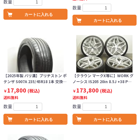
数量
数量
カートに入れる
カートに入れる
【2025年製 バリ溝】ブリヂストン ポ
【クラウン マークX等に】WORK グ
テンザ S007A 235/45R18 1本 交換…
ノーシス IS205 20in 8.5J +38 P…
17,800
173,800
(税込)
(税込)
￥
￥
送料無料
送料無料
数量
数量
カートに入れる
カートに入れる