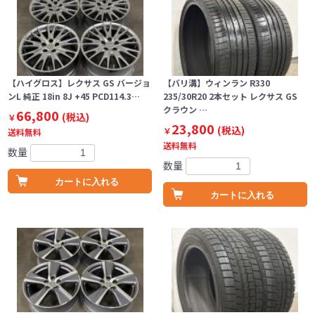
【ハイグロス】レクサス GS バージョ
【バリ溝】ウィンラン R330
ンL 純正 18in 8J +45 PCD114.3…
235/30R20 2本セット レクサス GS
クラウン …
66,800
(税込)
￥
23,800
(税込)
￥
送料無料
送料無料
数量
数量
カートに入れる
カートに入れる